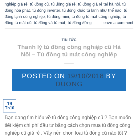
nghiệp giá rẻ
,
tủ đông cũ
,
tủ đông giá rẻ
,
tủ đông giá rẻ tại hà nôi
,
tủ
đông hòa phát
,
tủ đông inverter
,
tủ đông khác tủ lạnh như thế nào
,
tủ
đông lạnh công nghiệp
,
tủ đông mini
,
tủ đông tủ mát công nghiệp
,
tủ
đông tủ mát cũ
,
tủ đông và tủ mát
,
tủ đông đứng
Leave a comment
TIN TỨC
Thanh lý tủ đông công nghiệp cũ Hà
Nội – Tủ đông tủ mát công nghiệp
POSTED ON
19/10/2018
BY
DUONG
19
Th10
Bạn đang tìm hiểu về tủ đông công nghiệp cũ ? Bạn muốn
tiết kiệm chi phí đầu tư bằng cách chọn mua tủ đông công
nghiệp cũ giá rẻ . Vậy nên chọn loại tủ đông cũ nào tốt ?