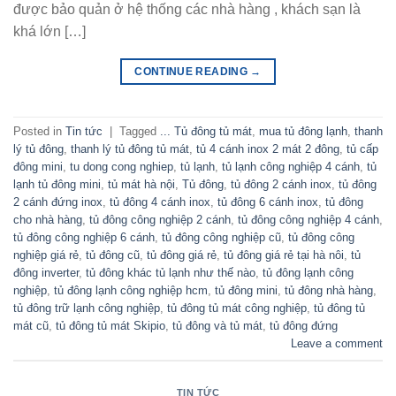
được bảo quản ở hệ thống các nhà hàng , khách sạn là
khá lớn […]
CONTINUE READING
→
Posted in
Tin tức
|
Tagged
... Tủ đông tủ mát
,
mua tủ đông lạnh
,
thanh
lý tủ đông
,
thanh lý tủ đông tủ mát
,
tủ 4 cánh inox 2 mát 2 đông
,
tủ cấp
đông mini
,
tu dong cong nghiep
,
tủ lạnh
,
tủ lạnh công nghiệp 4 cánh
,
tủ
lạnh tủ đông mini
,
tủ mát hà nội
,
Tủ đông
,
tủ đông 2 cánh inox
,
tủ đông
2 cánh đứng inox
,
tủ đông 4 cánh inox
,
tủ đông 6 cánh inox
,
tủ đông
cho nhà hàng
,
tủ đông công nghiệp 2 cánh
,
tủ đông công nghiệp 4 cánh
,
tủ đông công nghiệp 6 cánh
,
tủ đông công nghiệp cũ
,
tủ đông công
nghiệp giá rẻ
,
tủ đông cũ
,
tủ đông giá rẻ
,
tủ đông giá rẻ tại hà nôi
,
tủ
đông inverter
,
tủ đông khác tủ lạnh như thế nào
,
tủ đông lạnh công
nghiệp
,
tủ đông lạnh công nghiệp hcm
,
tủ đông mini
,
tủ đông nhà hàng
,
tủ đông trữ lạnh công nghiệp
,
tủ đông tủ mát công nghiệp
,
tủ đông tủ
mát cũ
,
tủ đông tủ mát Skipio
,
tủ đông và tủ mát
,
tủ đông đứng
Leave a comment
TIN TỨC