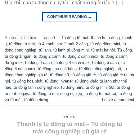
Địa chỉ mua tu dong cu uy tín , chất lượng ở đâu ? […]
CONTINUE READING
→
Posted in
Tin tức
|
Tagged
... Tủ đông tủ mát
,
thanh lý tủ đông
,
thanh
lý tủ đông tủ mát
,
tủ 4 cánh inox 2 mát 2 đông
,
tủ cấp đông mini
,
tu
dong cong nghiep
,
tủ lạnh
,
tủ lạnh tủ đông mini
,
tủ mát hà nội
,
Tủ đông
,
tủ đông 1 ngăn
,
tủ đông 2 cánh
,
tủ đông 2 cánh inox
,
tủ đông 2 cánh
đứng inox
,
tủ đông 4 cánh
,
tủ đông 4 cánh inox
,
tủ đông 6 cánh
,
tủ
đông 6 cánh inox
,
tủ đông cho nhà hàng
,
tủ đông công nghiệp cũ
,
tủ
đông công nghiệp giá rẻ
,
tủ đông cũ
,
tủ đông giá rẻ
,
tủ đông giá rẻ tại hà
nôi
,
tủ đông hòa phát
,
tủ đông inverter
,
tủ đông khác tủ lạnh như thế
nào
,
tủ đông lạnh công nghiệp
,
tủ đông mini
,
tủ đông mini 50l
,
tủ đông
tủ mát berjaya
,
tủ đông tủ mát công nghiệp
,
tủ đông tủ mát cũ
,
tủ đông
và tủ mát
,
tủ đông đứng
Leave a comment
TIN TỨC
Thanh lý tủ đông tủ mát – Tủ đông tủ
mát công nghiệp cũ giá rẻ