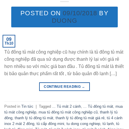
POSTED ON
09/10/2018
BY
DUONG
09
Th10
Tủ đông tủ mát công nghiệp cũ hay chính là tủ đông tủ mát
công nghiệp đã qua sử dụng được thanh lý lại với giá rẻ
hơn nhiều so với mức giá ban đầu . Tủ đông tủ mát là thiết
bị bảo quản thực phẩm rất tốt , từ bảo quản đồ lạnh […]
CONTINUE READING
→
Posted in
Tin tức
|
Tagged
... Tủ mát 2 cánh
,
... Tủ đông tủ mát
,
mua
tủ mát công nghiệp
,
mua tủ đông tủ mát công nghiệp cũ
,
thanh lý tủ
đông
,
thanh lý tủ đông tủ mát
,
thanh lý tủ đông tủ mát giá rẻ
,
tủ 4 cánh
inox 2 mát 2 đông
,
tủ cấp đông mini
,
tu dong cong nghiep
,
tủ lạnh
,
tủ