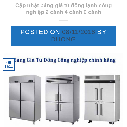
Cập nhật bảng giá tủ đông lạnh công
nghiệp 2 cánh 4 cánh 6 cánh
POSTED ON
08/11/2018
BY
DUONG
08
Th11