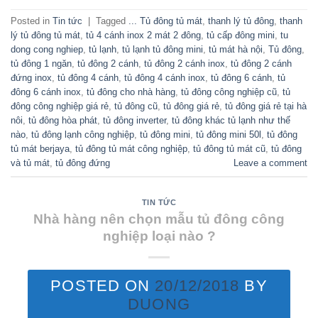
Posted in
Tin tức
|
Tagged
... Tủ đông tủ mát
,
thanh lý tủ đông
,
thanh
lý tủ đông tủ mát
,
tủ 4 cánh inox 2 mát 2 đông
,
tủ cấp đông mini
,
tu
dong cong nghiep
,
tủ lạnh
,
tủ lạnh tủ đông mini
,
tủ mát hà nội
,
Tủ đông
,
tủ đông 1 ngăn
,
tủ đông 2 cánh
,
tủ đông 2 cánh inox
,
tủ đông 2 cánh
đứng inox
,
tủ đông 4 cánh
,
tủ đông 4 cánh inox
,
tủ đông 6 cánh
,
tủ
đông 6 cánh inox
,
tủ đông cho nhà hàng
,
tủ đông công nghiệp cũ
,
tủ
đông công nghiệp giá rẻ
,
tủ đông cũ
,
tủ đông giá rẻ
,
tủ đông giá rẻ tại hà
nôi
,
tủ đông hòa phát
,
tủ đông inverter
,
tủ đông khác tủ lạnh như thế
nào
,
tủ đông lạnh công nghiệp
,
tủ đông mini
,
tủ đông mini 50l
,
tủ đông
tủ mát berjaya
,
tủ đông tủ mát công nghiệp
,
tủ đông tủ mát cũ
,
tủ đông
và tủ mát
,
tủ đông đứng
Leave a comment
TIN TỨC
Nhà hàng nên chọn mẫu tủ đông công
nghiệp loại nào ?
POSTED ON
20/12/2018
BY
DUONG