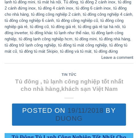
lạnh tủ đông mini
,
tủ mát hà nội
,
Tủ đông
,
tủ đông 2 cánh inox
,
tủ đông
2 cánh đứng inox
,
tủ đông 4 cánh inox
,
tủ đông 6 cánh inox
,
tủ đông
cho nhà hàng
,
tủ đông công nghiệp 2 cánh
,
tủ đông công nghiệp 4 cánh
,
tủ đông công nghiệp 6 cánh
,
tủ đông công nghiệp cũ
,
tủ đông công
nghiệp giá rẻ
,
tủ đông cũ
,
tủ đông giá rẻ
,
tủ đông giá rẻ tại hà nôi
,
tủ
đông inverter
,
tủ đông khác tủ lạnh như thế nào
,
tủ đông lạnh công
nghiệp
,
tủ đông lạnh công nghiệp hcm
,
tủ đông mini
,
tủ đông nhà hàng
,
tủ đông trữ lạnh công nghiệp
,
tủ đông tủ mát công nghiệp
,
tủ đông tủ
mát cũ
,
tủ đông tủ mát Skipio
,
tủ đông và tủ mát
,
tủ đông đứng
Leave a comment
TIN TỨC
Tủ đông , tủ lạnh công nghiệp tốt nhất
cho nhà hàng,khách sạn Việt Nam
POSTED ON
19/11/2018
BY
DUONG