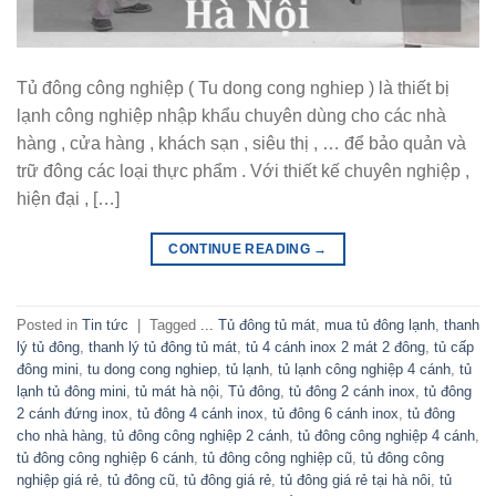
Tủ đông công nghiệp ( Tu dong cong nghiep ) là thiết bị
lạnh công nghiệp nhập khẩu chuyên dùng cho các nhà
hàng , cửa hàng , khách sạn , siêu thị , … để bảo quản và
trữ đông các loại thực phẩm . Với thiết kế chuyên nghiệp ,
hiện đại , […]
CONTINUE READING
→
Posted in
Tin tức
|
Tagged
... Tủ đông tủ mát
,
mua tủ đông lạnh
,
thanh
lý tủ đông
,
thanh lý tủ đông tủ mát
,
tủ 4 cánh inox 2 mát 2 đông
,
tủ cấp
đông mini
,
tu dong cong nghiep
,
tủ lạnh
,
tủ lạnh công nghiệp 4 cánh
,
tủ
lạnh tủ đông mini
,
tủ mát hà nội
,
Tủ đông
,
tủ đông 2 cánh inox
,
tủ đông
2 cánh đứng inox
,
tủ đông 4 cánh inox
,
tủ đông 6 cánh inox
,
tủ đông
cho nhà hàng
,
tủ đông công nghiệp 2 cánh
,
tủ đông công nghiệp 4 cánh
,
tủ đông công nghiệp 6 cánh
,
tủ đông công nghiệp cũ
,
tủ đông công
nghiệp giá rẻ
,
tủ đông cũ
,
tủ đông giá rẻ
,
tủ đông giá rẻ tại hà nôi
,
tủ