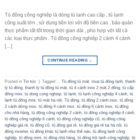
Tủ đông công nghiệp là dòng tủ lạnh cao cấp , tủ lạnh
công suất lớn , sử dụng tiện lợi với độ bền cao , bảo quản
thực phẩm rất tốt trong thời gian dài , phù hợp với tất cả
các loại thực phẩm . Tủ đông công nghiệp 2 cánh 4 cánh
[…]
CONTINUE READING
→
Posted in
Tin tức
|
Tagged
... Tủ đông tủ mát
,
mua tủ đông lạnh
,
thanh
lý tủ đông
,
thanh lý tủ đông tủ mát
,
tủ 4 cánh inox 2 mát 2 đông
,
tủ cấp
đông mini
,
tu dong cong nghiep
,
tủ lạnh
,
tủ lạnh công nghiệp 4 cánh
,
tủ
lạnh tủ đông mini
,
tủ mát hà nội
,
Tủ đông
,
tủ đông 2 cánh inox
,
tủ đông
2 cánh đứng inox
,
tủ đông 4 cánh inox
,
tủ đông 6 cánh inox
,
tủ đông
cho nhà hàng
,
tủ đông công nghiệp 2 cánh
,
tủ đông công nghiệp 4 cánh
,
tủ đông công nghiệp 6 cánh
,
tủ đông công nghiệp cũ
,
tủ đông công
nghiệp giá rẻ
,
tủ đông cũ
,
tủ đông giá rẻ
,
tủ đông giá rẻ tại hà nôi
,
tủ
đông inverter
,
tủ đông khác tủ lạnh như thế nào
,
tủ đông lạnh công
nghiệp
,
tủ đông mini
,
tủ đông nhà hàng
,
tủ đông trữ lạnh công nghiệp
,
tủ