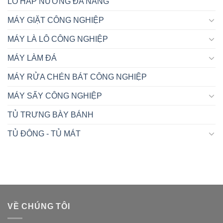
LÒ HẤP NƯỚNG ĐA NĂNG
MÁY GIẶT CÔNG NGHIỆP
MÁY LÀ LÔ CÔNG NGHIỆP
MÁY LÀM ĐÁ
MÁY RỬA CHÉN BÁT CÔNG NGHIỆP
MÁY SẤY CÔNG NGHIỆP
TỦ TRƯNG BÀY BÁNH
TỦ ĐÔNG - TỦ MÁT
VỀ CHÚNG TÔI