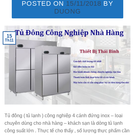
POSTED ON
15/11/2018
BY
DUONG
15
Th11
Tủ đông ( tủ lạnh ) công nghiệp 4 cánh đứng inox – loại
chuyên dùng cho nhà hàng – khách sạn là dòng tủ lạnh
công suất lớn . Thực tế cho thấy , số lượng thực phẩm cần