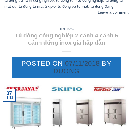
tủ đông trữ lạnh công nghiệp
,
tủ đông tủ mát công nghiệp
,
tủ đông tủ
mát cũ
,
tủ đông tủ mát Skipio
,
tủ đông và tủ mát
,
tủ đông đứng
Leave a comment
TIN TỨC
Tủ đông công nghiệp 2 cánh 4 cánh 6
cánh đứng inox giá hấp dẫn
POSTED ON
07/11/2018
BY
DUONG
07
Th11