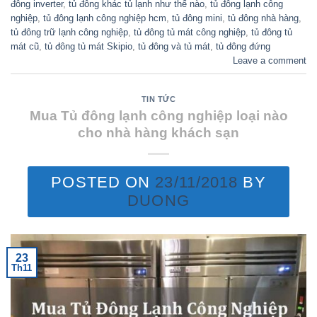
đông inverter
,
tủ đông khác tủ lạnh như thế nào
,
tủ đông lạnh công
nghiệp
,
tủ đông lạnh công nghiệp hcm
,
tủ đông mini
,
tủ đông nhà hàng
,
tủ đông trữ lạnh công nghiệp
,
tủ đông tủ mát công nghiệp
,
tủ đông tủ
mát cũ
,
tủ đông tủ mát Skipio
,
tủ đông và tủ mát
,
tủ đông đứng
Leave a comment
TIN TỨC
Mua Tủ đông lạnh công nghiệp loại nào
cho nhà hàng khách sạn
POSTED ON
23/11/2018
BY
DUONG
23
Th11