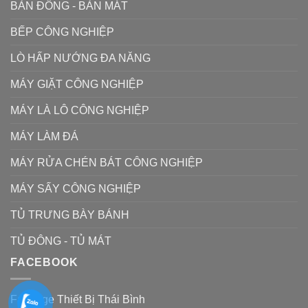
BÀN ĐÔNG - BÀN MÁT
BẾP CÔNG NGHIỆP
LÒ HẤP NƯỚNG ĐA NĂNG
MÁY GIẶT CÔNG NGHIỆP
MÁY LÀ LÔ CÔNG NGHIỆP
MÁY LÀM ĐÁ
MÁY RỬA CHÉN BÁT CÔNG NGHIỆP
MÁY SẤY CÔNG NGHIỆP
TỦ TRƯNG BÀY BÁNH
TỦ ĐÔNG - TỦ MÁT
FACEBOOK
Fanpage Thiết Bị Thái Bình