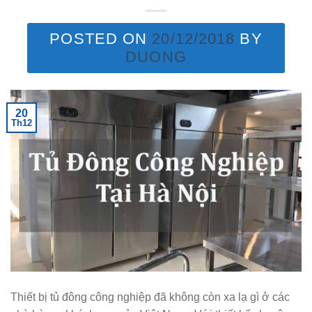
POSTED ON
20/12/2018
BY
DUONG
20
Th12
Thiết bị tủ đông công nghiệp đã không còn xa lạ gì ở các