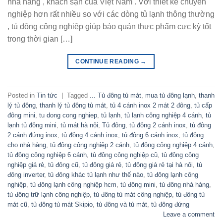
nhà hàng , khách sạn của Việt Nam . Với thiết kế chuyên
nghiệp hơn rất nhiều so với các dòng tủ lạnh thông thường
, tủ đông công nghiệp giúp bảo quản thực phẩm cực kỳ tốt
trong thời gian […]
CONTINUE READING
→
Posted in
Tin tức
|
Tagged
... Tủ đông tủ mát
,
mua tủ đông lạnh
,
thanh
lý tủ đông
,
thanh lý tủ đông tủ mát
,
tủ 4 cánh inox 2 mát 2 đông
,
tủ cấp
đông mini
,
tu dong cong nghiep
,
tủ lạnh
,
tủ lạnh công nghiệp 4 cánh
,
tủ
lạnh tủ đông mini
,
tủ mát hà nội
,
Tủ đông
,
tủ đông 2 cánh inox
,
tủ đông
2 cánh đứng inox
,
tủ đông 4 cánh inox
,
tủ đông 6 cánh inox
,
tủ đông
cho nhà hàng
,
tủ đông công nghiệp 2 cánh
,
tủ đông công nghiệp 4 cánh
,
tủ đông công nghiệp 6 cánh
,
tủ đông công nghiệp cũ
,
tủ đông công
nghiệp giá rẻ
,
tủ đông cũ
,
tủ đông giá rẻ
,
tủ đông giá rẻ tại hà nôi
,
tủ
đông inverter
,
tủ đông khác tủ lạnh như thế nào
,
tủ đông lạnh công
nghiệp
,
tủ đông lạnh công nghiệp hcm
,
tủ đông mini
,
tủ đông nhà hàng
,
tủ đông trữ lạnh công nghiệp
,
tủ đông tủ mát công nghiệp
,
tủ đông tủ
mát cũ
,
tủ đông tủ mát Skipio
,
tủ đông và tủ mát
,
tủ đông đứng
Leave a comment