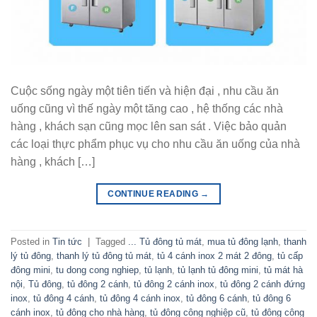
Cuộc sống ngày một tiên tiến và hiện đại , nhu cầu ăn
uống cũng vì thế ngày một tăng cao , hệ thống các nhà
hàng , khách sạn cũng mọc lên san sát . Việc bảo quản
các loại thực phẩm phục vụ cho nhu cầu ăn uống của nhà
hàng , khách […]
CONTINUE READING
→
Posted in
Tin tức
|
Tagged
... Tủ đông tủ mát
,
mua tủ đông lạnh
,
thanh
lý tủ đông
,
thanh lý tủ đông tủ mát
,
tủ 4 cánh inox 2 mát 2 đông
,
tủ cấp
đông mini
,
tu dong cong nghiep
,
tủ lạnh
,
tủ lạnh tủ đông mini
,
tủ mát hà
nội
,
Tủ đông
,
tủ đông 2 cánh
,
tủ đông 2 cánh inox
,
tủ đông 2 cánh đứng
inox
,
tủ đông 4 cánh
,
tủ đông 4 cánh inox
,
tủ đông 6 cánh
,
tủ đông 6
cánh inox
,
tủ đông cho nhà hàng
,
tủ đông công nghiệp cũ
,
tủ đông công