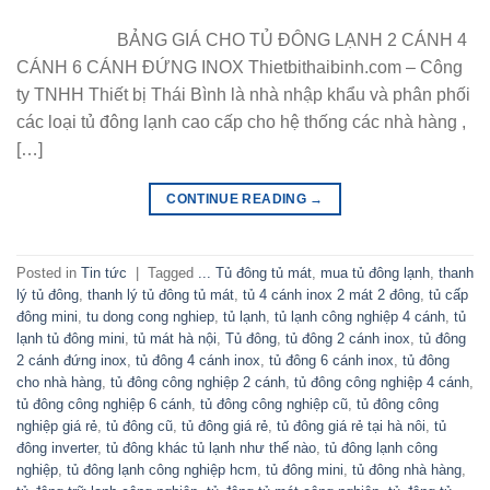
BẢNG GIÁ CHO TỦ ĐÔNG LẠNH 2 CÁNH 4
CÁNH 6 CÁNH ĐỨNG INOX Thietbithaibinh.com – Công
ty TNHH Thiết bị Thái Bình là nhà nhập khẩu và phân phối
các loại tủ đông lạnh cao cấp cho hệ thống các nhà hàng ,
[…]
CONTINUE READING
→
Posted in
Tin tức
|
Tagged
... Tủ đông tủ mát
,
mua tủ đông lạnh
,
thanh
lý tủ đông
,
thanh lý tủ đông tủ mát
,
tủ 4 cánh inox 2 mát 2 đông
,
tủ cấp
đông mini
,
tu dong cong nghiep
,
tủ lạnh
,
tủ lạnh công nghiệp 4 cánh
,
tủ
lạnh tủ đông mini
,
tủ mát hà nội
,
Tủ đông
,
tủ đông 2 cánh inox
,
tủ đông
2 cánh đứng inox
,
tủ đông 4 cánh inox
,
tủ đông 6 cánh inox
,
tủ đông
cho nhà hàng
,
tủ đông công nghiệp 2 cánh
,
tủ đông công nghiệp 4 cánh
,
tủ đông công nghiệp 6 cánh
,
tủ đông công nghiệp cũ
,
tủ đông công
nghiệp giá rẻ
,
tủ đông cũ
,
tủ đông giá rẻ
,
tủ đông giá rẻ tại hà nôi
,
tủ
đông inverter
,
tủ đông khác tủ lạnh như thế nào
,
tủ đông lạnh công
nghiệp
,
tủ đông lạnh công nghiệp hcm
,
tủ đông mini
,
tủ đông nhà hàng
,