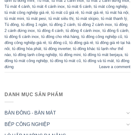
lạnh tủ đông mini
,
Tủ mát
,
tủ mát 2 cánh inox
,
tủ mát 2 cánh đứng inox
,
Tủ mát 4 cánh
,
tủ mát 4 cánh inox
,
tủ mát 6 cánh
,
tủ mát công nghiệp
,
tủ mát công nghiệp giá rẻ
,
tủ mát cũ giá rẻ
,
tủ mát giá rẻ
,
tủ mát hà nội
,
tủ mát mini
,
tủ mát pesi
,
tủ mát siêu thị
,
tủ mát skipio
,
tủ mát thanh lý
,
Tủ đông
,
tủ đông 1 ngăn
,
tủ đông 2 cánh
,
tủ đông 2 cánh inox
,
tủ đông
2 cánh đứng inox
,
tủ đông 4 cánh
,
tủ đông 4 cánh inox
,
tủ đông 6 cánh
,
tủ đông 6 cánh inox
,
tủ đông cho nhà hàng
,
tủ đông công nghiệp cũ
,
tủ
đông công nghiệp giá rẻ
,
tủ đông cũ
,
tủ đông giá rẻ
,
tủ đông giá rẻ tại hà
nôi
,
tủ đông hòa phát
,
tủ đông inverter
,
tủ đông khác tủ lạnh như thế
nào
,
tủ đông lạnh công nghiệp
,
tủ đông mini
,
tủ đông tủ mát berjaya
,
tủ
đông tủ mát công nghiệp
,
tủ đông tủ mát cũ
,
tủ đông và tủ mát
,
tủ đông
đứng
Leave a comment
DANH MỤC SẢN PHẨM
BÀN ĐÔNG - BÀN MÁT
BẾP CÔNG NGHIỆP