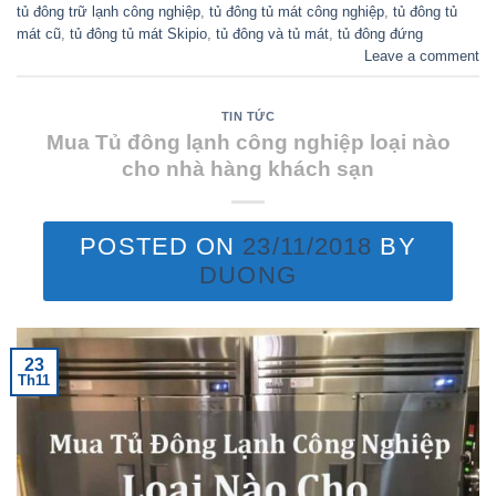
tủ đông trữ lạnh công nghiệp
,
tủ đông tủ mát công nghiệp
,
tủ đông tủ
mát cũ
,
tủ đông tủ mát Skipio
,
tủ đông và tủ mát
,
tủ đông đứng
Leave a comment
TIN TỨC
Mua Tủ đông lạnh công nghiệp loại nào
cho nhà hàng khách sạn
POSTED ON
23/11/2018
BY
DUONG
23
Th11