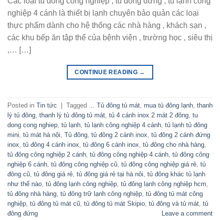
Các loại tủ đông công nghiệp , tủ đông đứng , tủ lạnh công
nghiệp 4 cánh là thiết bị lạnh chuyên bảo quản các loại
thực phẩm dành cho hệ thống các nhà hàng , khách sạn ,
các khu bếp ăn tập thể của bệnh viện , trường học , siêu thị
,… […]
CONTINUE READING
→
Posted in
Tin tức
|
Tagged
... Tủ đông tủ mát
,
mua tủ đông lạnh
,
thanh
lý tủ đông
,
thanh lý tủ đông tủ mát
,
tủ 4 cánh inox 2 mát 2 đông
,
tu
dong cong nghiep
,
tủ lạnh
,
tủ lạnh công nghiệp 4 cánh
,
tủ lạnh tủ đông
mini
,
tủ mát hà nội
,
Tủ đông
,
tủ đông 2 cánh inox
,
tủ đông 2 cánh đứng
inox
,
tủ đông 4 cánh inox
,
tủ đông 6 cánh inox
,
tủ đông cho nhà hàng
,
tủ đông công nghiệp 2 cánh
,
tủ đông công nghiệp 4 cánh
,
tủ đông công
nghiệp 6 cánh
,
tủ đông công nghiệp cũ
,
tủ đông công nghiệp giá rẻ
,
tủ
đông cũ
,
tủ đông giá rẻ
,
tủ đông giá rẻ tại hà nôi
,
tủ đông khác tủ lạnh
như thế nào
,
tủ đông lạnh công nghiệp
,
tủ đông lạnh công nghiệp hcm
,
tủ đông nhà hàng
,
tủ đông trữ lạnh công nghiệp
,
tủ đông tủ mát công
nghiệp
,
tủ đông tủ mát cũ
,
tủ đông tủ mát Skipio
,
tủ đông và tủ mát
,
tủ
đông đứng
Leave a comment