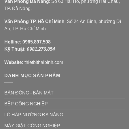
Văn Phòng Đà Nẵng
: Số 63 Hải Hồ, phường Hải Châu,
TP. Đà Nẵng.
Văn Phòng TP. Hồ Chí Minh
: Số 24 An Bình, phường Dĩ
An, TP. Hồ Chí Minh.
Hotline:
0965.897.598
Kỹ Thuật:
0981.276.854
Website:
thietbithaibinh.com
DANH MỤC SẢN PHẨM
BÀN ĐÔNG - BÀN MÁT
BẾP CÔNG NGHIỆP
LÒ HẤP NƯỚNG ĐA NĂNG
MÁY GIẶT CÔNG NGHIỆP