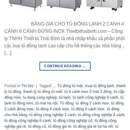
BẢNG GIÁ CHO TỦ ĐÔNG LẠNH 2 CÁNH 4
CÁNH 6 CÁNH ĐỨNG INOX Thietbithaibinh.com – Công
ty TNHH Thiết bị Thái Bình là nhà nhập khẩu và phân phối
các loại tủ đông lạnh cao cấp cho hệ thống các nhà hàng ,
[…]
CONTINUE READING
→
Posted in
Tin tức
|
Tagged
... Tủ đông tủ mát
,
mua tủ đông lạnh
,
thanh
lý tủ đông
,
thanh lý tủ đông tủ mát
,
tủ 4 cánh inox 2 mát 2 đông
,
tủ cấp
đông mini
,
tu dong cong nghiep
,
tủ lạnh
,
tủ lạnh công nghiệp 4 cánh
,
tủ
lạnh tủ đông mini
,
tủ mát hà nội
,
Tủ đông
,
tủ đông 2 cánh inox
,
tủ đông
2 cánh đứng inox
,
tủ đông 4 cánh inox
,
tủ đông 6 cánh inox
,
tủ đông
cho nhà hàng
,
tủ đông công nghiệp 2 cánh
,
tủ đông công nghiệp 4 cánh
,
tủ đông công nghiệp 6 cánh
,
tủ đông công nghiệp cũ
,
tủ đông công
nghiệp giá rẻ
,
tủ đông cũ
,
tủ đông giá rẻ
,
tủ đông giá rẻ tại hà nôi
,
tủ