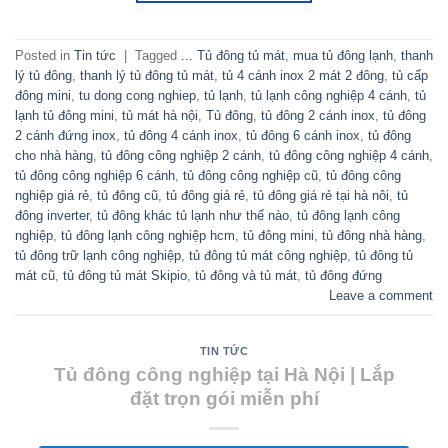
Posted in
Tin tức
|
Tagged
... Tủ đông tủ mát
,
mua tủ đông lạnh
,
thanh
lý tủ đông
,
thanh lý tủ đông tủ mát
,
tủ 4 cánh inox 2 mát 2 đông
,
tủ cấp
đông mini
,
tu dong cong nghiep
,
tủ lạnh
,
tủ lạnh công nghiệp 4 cánh
,
tủ
lạnh tủ đông mini
,
tủ mát hà nội
,
Tủ đông
,
tủ đông 2 cánh inox
,
tủ đông
2 cánh đứng inox
,
tủ đông 4 cánh inox
,
tủ đông 6 cánh inox
,
tủ đông
cho nhà hàng
,
tủ đông công nghiệp 2 cánh
,
tủ đông công nghiệp 4 cánh
,
tủ đông công nghiệp 6 cánh
,
tủ đông công nghiệp cũ
,
tủ đông công
nghiệp giá rẻ
,
tủ đông cũ
,
tủ đông giá rẻ
,
tủ đông giá rẻ tại hà nôi
,
tủ
đông inverter
,
tủ đông khác tủ lạnh như thế nào
,
tủ đông lạnh công
nghiệp
,
tủ đông lạnh công nghiệp hcm
,
tủ đông mini
,
tủ đông nhà hàng
,
tủ đông trữ lạnh công nghiệp
,
tủ đông tủ mát công nghiệp
,
tủ đông tủ
mát cũ
,
tủ đông tủ mát Skipio
,
tủ đông và tủ mát
,
tủ đông đứng
Leave a comment
TIN TỨC
Tủ đông công nghiệp tại Hà Nội | Lắp
đặt trọn gói miễn phí