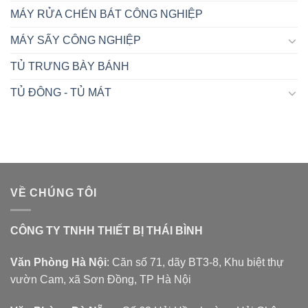
MÁY RỬA CHÉN BÁT CÔNG NGHIỆP
MÁY SẤY CÔNG NGHIỆP
TỦ TRƯNG BÀY BÁNH
TỦ ĐÔNG - TỦ MÁT
VỀ CHÚNG TÔI
CÔNG TY TNHH THIẾT BỊ THÁI BÌNH
Văn Phòng Hà Nội
: Căn số 71, dãy BT3-8, Khu biệt thự
vườn Cam, xã Sơn Đồng, TP Hà Nội