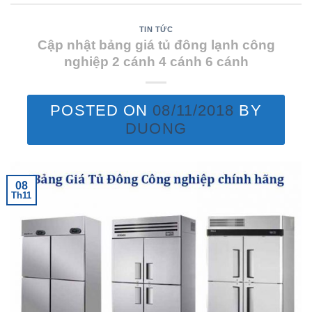
TIN TỨC
Cập nhật bảng giá tủ đông lạnh công
nghiệp 2 cánh 4 cánh 6 cánh
POSTED ON
08/11/2018
BY
DUONG
08
Th11