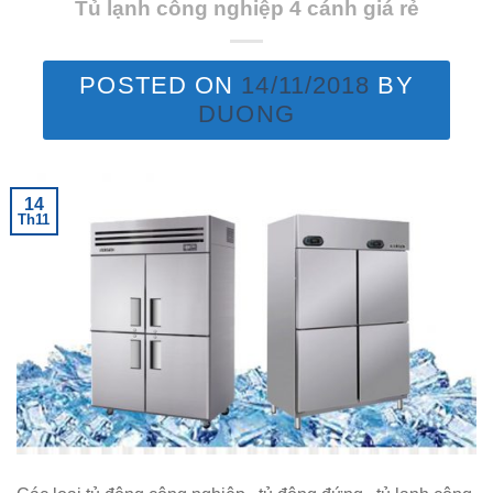
Tủ lạnh công nghiệp 4 cánh giá rẻ
POSTED ON
14/11/2018
BY
DUONG
14
Th11