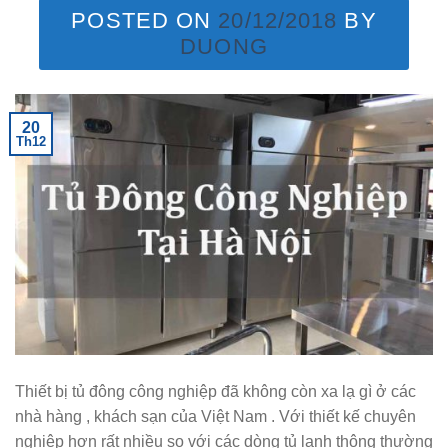
POSTED ON
20/12/2018
BY
DUONG
20
Th12
Thiết bị tủ đông công nghiệp đã không còn xa lạ gì ở các
nhà hàng , khách sạn của Việt Nam . Với thiết kế chuyên
nghiệp hơn rất nhiều so với các dòng tủ lạnh thông thường