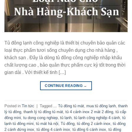
Tủ đông lạnh công nghiệp là thiết bị chuyên bảo quản các
loại thực phẩm tươi sống chuyên dụng cho nhà hàng ,
khách sạn . Đây là dòng tủ đông công nghiệp nhập khẩu
chất lượng cao , bảo quản thực phẩm cực kỳ tốt trong thời
gian dài . Với thiết kế tinh […]
CONTINUE READING
→
Posted in
Tin tức
|
Tagged
... Tủ đông tủ mát
,
mua tủ đông lạnh
,
thanh
lý tủ đông
,
thanh lý tủ đông tủ mát
,
tủ 4 cánh inox 2 mát 2 đông
,
tủ cấp
đông mini
,
tu dong cong nghiep
,
tủ lạnh
,
tủ lạnh công nghiệp 4 cánh
,
tủ
lạnh tủ đông mini
,
tủ mát hà nội
,
Tủ đông
,
tủ đông 2 cánh inox
,
tủ đông
2 cánh đứng inox
,
tủ đông 4 cánh inox
,
tủ đông 6 cánh inox
,
tủ đông