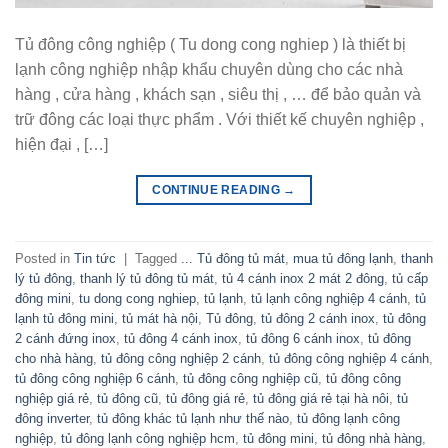
Tủ đông công nghiệp ( Tu dong cong nghiep ) là thiết bị
lạnh công nghiệp nhập khẩu chuyên dùng cho các nhà
hàng , cửa hàng , khách sạn , siêu thị , … để bảo quản và
trữ đông các loại thực phẩm . Với thiết kế chuyên nghiệp ,
hiện đại , […]
CONTINUE READING
→
Posted in
Tin tức
|
Tagged
... Tủ đông tủ mát
,
mua tủ đông lạnh
,
thanh
lý tủ đông
,
thanh lý tủ đông tủ mát
,
tủ 4 cánh inox 2 mát 2 đông
,
tủ cấp
đông mini
,
tu dong cong nghiep
,
tủ lạnh
,
tủ lạnh công nghiệp 4 cánh
,
tủ
lạnh tủ đông mini
,
tủ mát hà nội
,
Tủ đông
,
tủ đông 2 cánh inox
,
tủ đông
2 cánh đứng inox
,
tủ đông 4 cánh inox
,
tủ đông 6 cánh inox
,
tủ đông
cho nhà hàng
,
tủ đông công nghiệp 2 cánh
,
tủ đông công nghiệp 4 cánh
,
tủ đông công nghiệp 6 cánh
,
tủ đông công nghiệp cũ
,
tủ đông công
nghiệp giá rẻ
,
tủ đông cũ
,
tủ đông giá rẻ
,
tủ đông giá rẻ tại hà nôi
,
tủ
đông inverter
,
tủ đông khác tủ lạnh như thế nào
,
tủ đông lạnh công
nghiệp
,
tủ đông lạnh công nghiệp hcm
,
tủ đông mini
,
tủ đông nhà hàng
,