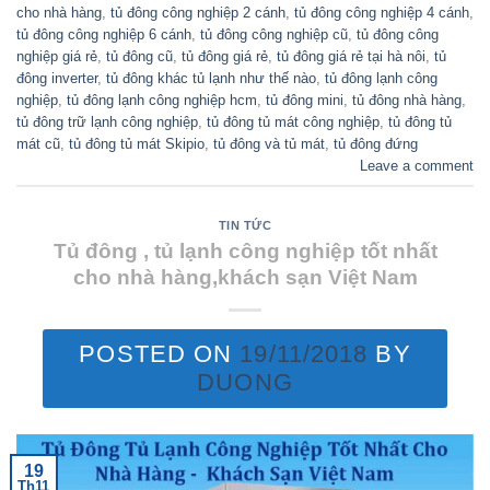
cho nhà hàng
,
tủ đông công nghiệp 2 cánh
,
tủ đông công nghiệp 4 cánh
,
tủ đông công nghiệp 6 cánh
,
tủ đông công nghiệp cũ
,
tủ đông công
nghiệp giá rẻ
,
tủ đông cũ
,
tủ đông giá rẻ
,
tủ đông giá rẻ tại hà nôi
,
tủ
đông inverter
,
tủ đông khác tủ lạnh như thế nào
,
tủ đông lạnh công
nghiệp
,
tủ đông lạnh công nghiệp hcm
,
tủ đông mini
,
tủ đông nhà hàng
,
tủ đông trữ lạnh công nghiệp
,
tủ đông tủ mát công nghiệp
,
tủ đông tủ
mát cũ
,
tủ đông tủ mát Skipio
,
tủ đông và tủ mát
,
tủ đông đứng
Leave a comment
TIN TỨC
Tủ đông , tủ lạnh công nghiệp tốt nhất
cho nhà hàng,khách sạn Việt Nam
POSTED ON
19/11/2018
BY
DUONG
19
Th11