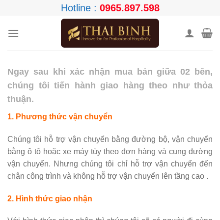
Skip
Hotline :
0965.897.598
to
content
Ngay sau khi xác nhận mua bán giữa 02 bên,
chúng tôi tiến hành giao hàng theo như thỏa
thuận.
1. Phương thức vận chuyển
Chúng tôi hỗ trợ vận chuyển bằng đường bộ, vận chuyển
bằng ô tô hoặc xe máy tùy theo đơn hàng và cung đường
vận chuyển. Nhưng chúng tôi chỉ hỗ trợ vận chuyển đến
chân công trình và không hỗ trợ vận chuyển lên tầng cao .
2. Hình thức giao nhận