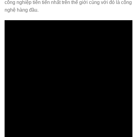
công nghiệp tiên tiến nhất trên thế giới cùng với đó là công
nghệ hàng đầu.