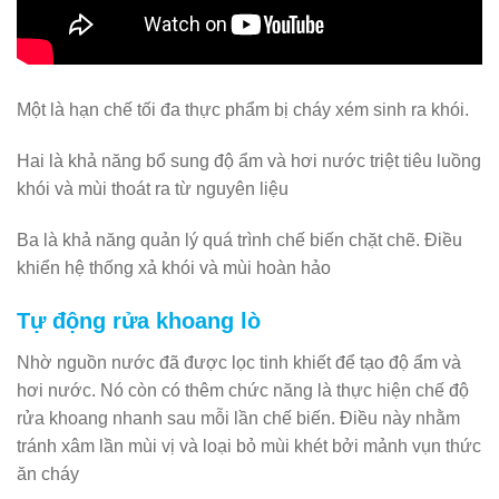
Một là hạn chế tối đa thực phẩm bị cháy xém sinh ra khói.
Hai là khả năng bổ sung độ ẩm và hơi nước triệt tiêu luồng
khói và mùi thoát ra từ nguyên liệu
Ba là khả năng quản lý quá trình chế biến chặt chẽ. Điều
khiển hệ thống xả khói và mùi hoàn hảo
Tự động rửa khoang lò
Nhờ nguồn nước đã được lọc tinh khiết để tạo độ ẩm và
hơi nước. Nó còn có thêm chức năng là thực hiện chế độ
rửa khoang nhanh sau mỗi lần chế biến. Điều này nhằm
tránh xâm lần mùi vị và loại bỏ mùi khét bởi mảnh vụn thức
ăn cháy