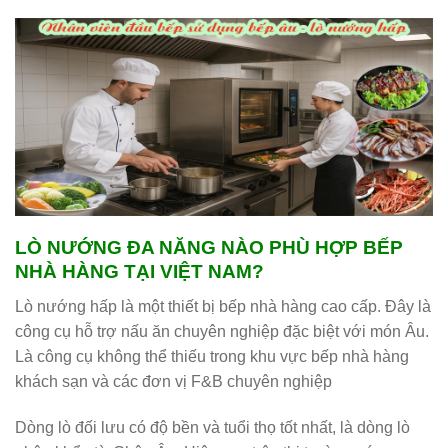
LÒ NƯỚNG ĐA NĂNG NÀO PHÙ HỢP BẾP
NHÀ HÀNG TẠI VIỆT NAM?
Lò nướng hấp là một thiết bị bếp nhà hàng cao cấp. Đây là
công cụ hỗ trợ nấu ăn chuyên nghiệp đặc biệt với món Âu.
Là công cụ không thể thiếu trong khu vực bếp nhà hàng
khách sạn và các đơn vị F&B chuyên nghiệp
Dòng lò đối lưu có độ bền và tuổi thọ tốt nhất, là dòng lò