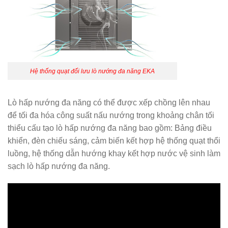
Hệ thống quạt đối lưu lò nướng đa năng EKA
Lò hấp nướng đa năng có thể được xếp chồng lên nhau
để tối đa hóa công suất nấu nướng trong khoảng chân tối
thiểu cấu tạo lò hấp nướng đa năng bao gồm: Bảng điều
khiển, đèn chiếu sáng, cảm biến kết hợp hệ thống quạt thổi
luồng, hệ thống dẫn hướng khay kết hợp nước vệ sinh làm
sạch lò hấp nướng đa năng.