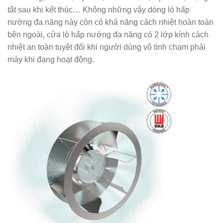
tắt sau khi kết thúc… Không những vậy dòng lò hấp
nướng đa năng này còn có khả năng cách nhiệt hoàn toàn
bên ngoài, cửa lò hấp nướng đa năng có 2 lớp kính cách
nhiệt an toàn tuyệt đối khi người dùng vô tình chạm phải
máy khi đang hoạt động.