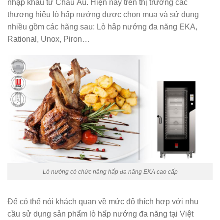
nhập khẩu từ Châu Âu. Hiện nay trên thị trường các
thương hiệu lò hấp nướng được chọn mua và sử dụng
nhiều gồm các hãng sau: Lò hâp nướng đa năng EKA,
Rational, Unox, Piron…
Lò nướng có chức năng hấp đa năng EKA cao cấp
Để có thể nói khách quan về mức độ thích hợp với nhu
cầu sử dụng sản phẩm lò hấp nướng đa năng tại Việt