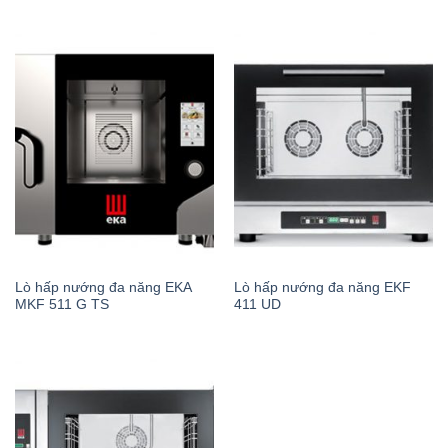
Lò hấp nướng đa năng EKA
Lò hấp nướng đa năng EKF
MKF 511 G TS
411 UD