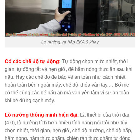
Lò nướng và hấp EKA 6 khay
Có các chế độ tự động:
Tự động chọn mức nhiệt, thời
gian, tự động tắt và hẹn giờ, để hâm nóng thức ăn sau khi
nấu. Hay các chế độ để bảo vệ an toàn như cách nhiệt
hoàn toàn bên ngoài máy, chế độ khóa vân tay,… Bố mẹ
có thể cùng các bé nấu ăn mà vẫn yên tâm vì sự an toàn
khi bé đứng cạnh máy.
Lò nướng thông minh hiện đại:
Là thiết bị của thời đại
(4.0), lò nướng tích hợp nhiều tính năng nổi trội như tùy
chọn nhiệt, thời gian, hẹn giờ, chế độ nướng, chế độ hấp,
hâm nóng, hầm thực phẩm, chiên rán thực phẩm tự động