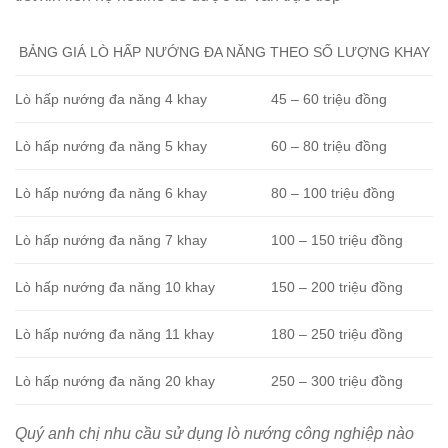
BẢNG GIÁ LÒ HẤP NƯỚNG ĐA NĂNG THEO SỐ LƯỢNG KHAY
Lò hấp nướng đa năng 4 khay
45 – 60 triệu đồng
Lò hấp nướng đa năng 5 khay
60 – 80 triệu đồng
Lò hấp nướng đa năng 6 khay
80 – 100 triệu đồng
Lò hấp nướng đa năng 7 khay
100 – 150 triệu đồng
Lò hấp nướng đa năng 10 khay
150 – 200 triệu đồng
Lò hấp nướng đa năng 11 khay
180 – 250 triệu đồng
Lò hấp nướng đa năng 20 khay
250 – 300 triệu đồng
Quý anh chị nhu cầu sử dụng lò nướng công nghiệp nào