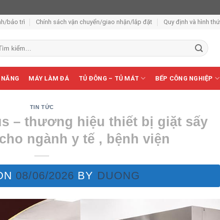
h/bảo trì
Chính sách vận chuyển/giao nhận/lắp đặt
Quy định và hình th
m
ếm:
 NĂNG
MÁY LÀM ĐÁ
TỦ ĐÔNG – TỦ MÁT
BẾP CÔNG NGHIỆP
TIN TỨC
 – thương hiệu thiết bị giặt sấy
cho ngành y tế , bệnh viện
ON
08/06/2026
BY
DUONG