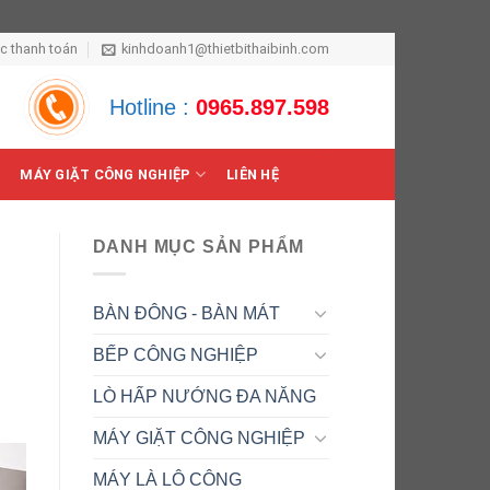
ức thanh toán
kinhdoanh1@thietbithaibinh.com
Hotline :
0965.897.598
MÁY GIẶT CÔNG NGHIỆP
LIÊN HỆ
DANH MỤC SẢN PHẨM
BÀN ĐÔNG - BÀN MÁT
BẾP CÔNG NGHIỆP
LÒ HẤP NƯỚNG ĐA NĂNG
MÁY GIẶT CÔNG NGHIỆP
MÁY LÀ LÔ CÔNG