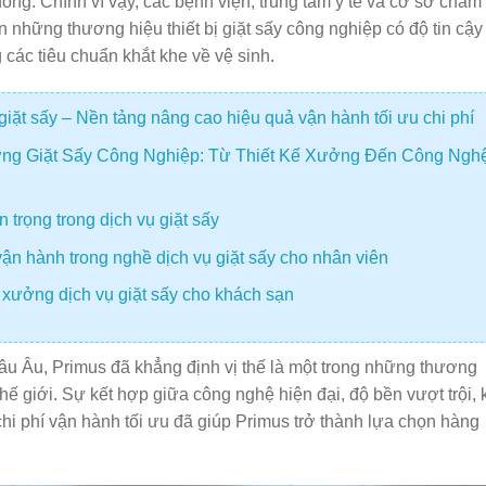
ng. Chính vì vậy, các bệnh viện, trung tâm y tế và cơ sở chăm
ên những thương hiệu thiết bị giặt sấy công nghiệp có độ tin cậy
các tiêu chuẩn khắt khe về vệ sinh.
giặt sấy – Nền tảng nâng cao hiệu quả vận hành tối ưu chi phí
ng Giặt Sấy Công Nghiệp: Từ Thiết Kế Xưởng Đến Công Ngh
 trọng trong dịch vụ giặt sấy
ận hành trong nghề dịch vụ giặt sấy cho nhân viên
 xưởng dịch vụ giặt sấy cho khách sạn
châu Âu, Primus đã khẳng định vị thế là một trong những thương
thế giới. Sự kết hợp giữa công nghệ hiện đại, độ bền vượt trội, 
hi phí vận hành tối ưu đã giúp Primus trở thành lựa chọn hàng