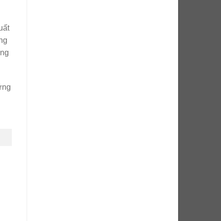
uất
ộng
ỡng
ững
g