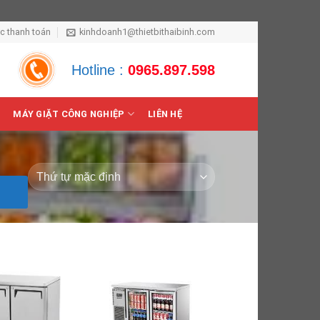
ức thanh toán
kinhdoanh1@thietbithaibinh.com
Hotline :
0965.897.598
MÁY GIẶT CÔNG NGHIỆP
LIÊN HỆ