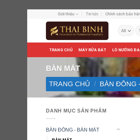
Skip
Giới thiệu
Tin tức
Chính sách bảo hàn
to
Tì
content
ki
TRANG CHỦ
MÁY RỬA BÁT
LÒ NƯỚNG ĐA
BÀN MÁT
TRANG CHỦ
/
BÀN ĐÔNG 
DANH MỤC SẢN PHẨM
BÀN ĐÔNG - BÀN MÁT
BÀN MÁT