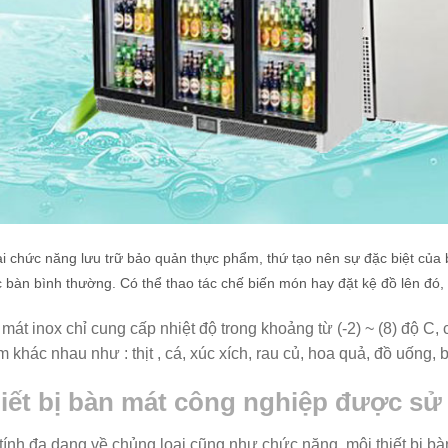
i chức năng lưu trữ bảo quản thực phẩm, thứ tạo nên sự đặc biệt của 
c bàn bình thường. Có thể thao tác chế biến món hay đặt kệ đồ lên đó, v
mát inox chỉ cung cấp nhiệt độ trong khoảng từ (-2) ~ (8) độ C,
 khác nhau như : thịt , cá, xúc xích, rau củ, hoa quả, đồ uống, 
iết bị bàn mát công nghiệp được sử
tính đa dạng về chủng loại cũng như chức năng, môi thiết bị 