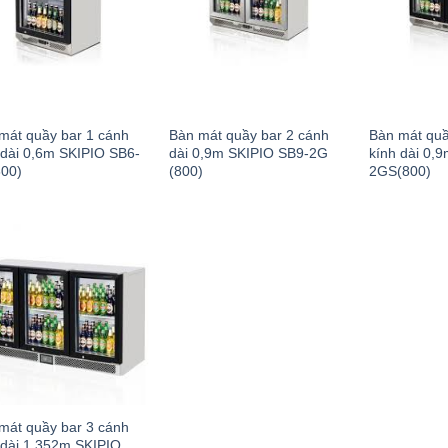
mát quầy bar 1 cánh
Bàn mát quầy bar 2 cánh
Bàn mát quầ
 dài 0,6m SKIPIO SB6-
dài 0,9m SKIPIO SB9-2G
kính dài 0,
00)
(800)
2GS(800)
mát quầy bar 3 cánh
 dài 1,352m SKIPIO