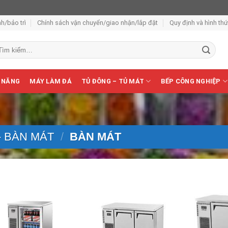
h/bảo trì
Chính sách vận chuyển/giao nhận/lắp đặt
Quy định và hình th
m
ếm:
 NĂNG
MÁY LÀM ĐÁ
TỦ ĐÔNG – TỦ MÁT
BẾP CÔNG NGHIỆP
- BÀN MÁT
/
BÀN MÁT