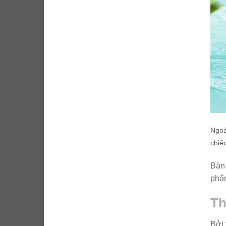
Ngoà
chiế
Bàn 
phẩm
Th
Bởi 