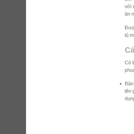
với 
ăn n
Được
tủ m
Cá
Có t
phục
Bàn 
tên 
dụng