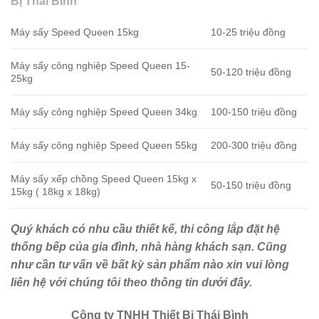
Bị Thái Bình
Máy sấy Speed Queen 15kg
10-25 triệu đồng
Máy sấy công nghiệp Speed Queen 15-
50-120 triệu đồng
25kg
Máy sấy công nghiệp Speed Queen 34kg
100-150 triệu đồng
Máy sấy công nghiệp Speed Queen 55kg
200-300 triệu đồng
Máy sấy xếp chồng Speed Queen 15kg x
50-150 triệu đồng
15kg ( 18kg x 18kg)
Quý khách có nhu c
ầ
u thi
ế
t k
ế
, thi công l
ắ
p
đặ
t h
ệ
th
ố
ng b
ế
p c
ủ
a gia
đ
ì
nh, nh
à
h
à
ng kh
á
ch s
ạ
n. C
ũ
ng
nh
ư
c
ầ
n t
ư
v
ấ
n v
ề
b
ấ
t k
ỳ
s
ả
n ph
ẩ
m nào xin vui lòng
liên h
ệ
v
ớ
i chúng tôi theo thông tin d
ướ
i
đ
â
y.
Công ty TNHH Thi
ế
t B
ị
Th
á
i B
ì
nh