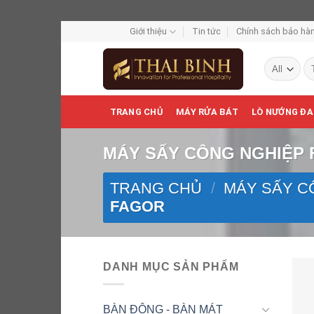
Skip
Giới thiệu
Tin tức
Chính sách bảo hàn
to
Tì
content
ki
TRANG CHỦ
MÁY RỬA BÁT
LÒ NƯỚNG ĐA
MÁY SẤY CÔNG NGHIỆP
TRANG CHỦ
/
MÁY SẤY C
FAGOR
DANH MỤC SẢN PHẨM
BÀN ĐÔNG - BÀN MÁT