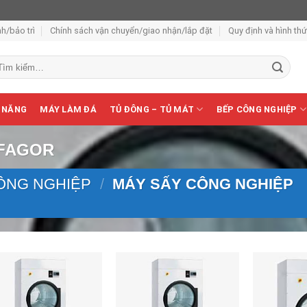
h/bảo trì
Chính sách vận chuyển/giao nhận/lắp đặt
Quy định và hình th
m
ếm:
 NĂNG
MÁY LÀM ĐÁ
TỦ ĐÔNG – TỦ MÁT
BẾP CÔNG NGHIỆP
 FAGOR
ÔNG NGHIỆP
/
MÁY SẤY CÔNG NGHIỆP