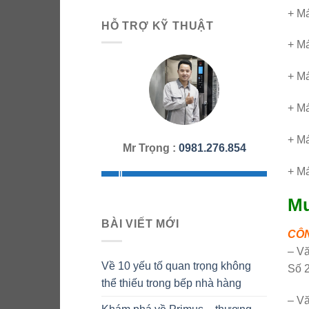
+ M
HỖ TRỢ KỸ THUẬT
+ M
+ M
+ M
+ M
Mr Trọng :
0981.276.854
+ M
Mu
BÀI VIẾT MỚI
CÔN
– Vă
Về 10 yếu tố quan trọng không
Số 
thể thiếu trong bếp nhà hàng
– V