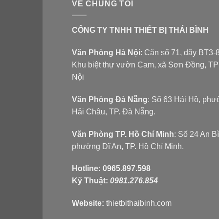
VỀ CHÚNG TÔI
CÔNG TY TNHH THIẾT BỊ THÁI BÌNH
Văn Phòng Hà Nội
: Căn số 71, dãy BT3-8
Khu biệt thự vườn Cam, xã Sơn Đồng, T
Nội
Văn Phòng Đà Nẵng
: Số 63 Hải Hồ, ph
Hải Châu, TP. Đà Nẵng.
Văn Phòng TP. Hồ Chí Minh
: Số 24 An B
phường Dĩ An, TP. Hồ Chí Minh.
Hotline:
0965.897.598
Kỹ Thuật:
0981.276.854
Website:
thietbithaibinh.com