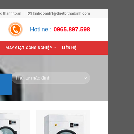
ức thanh toán
kinhdoanh1@thietbithaibinh.com
Hotline :
0965.897.598
MÁY GIẶT CÔNG NGHIỆP
LIÊN HỆ