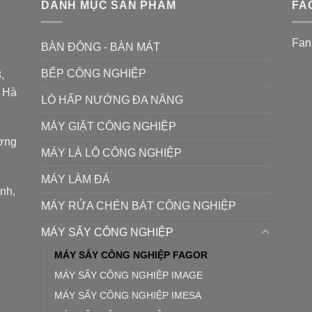
DANH MỤC SẢN PHẨM
FA
Fan
BÀN ĐÔNG - BÀN MÁT
BẾP CÔNG NGHIỆP
,
P Hà
LÒ HẤP NƯỚNG ĐA NĂNG
MÁY GIẶT CÔNG NGHIỆP
ường
MÁY LÀ LÔ CÔNG NGHIỆP
MÁY LÀM ĐÁ
ình,
MÁY RỬA CHÉN BÁT CÔNG NGHIỆP
MÁY SẤY CÔNG NGHIỆP
MÁY SẤY CÔNG NGHIỆP FAGOR
MÁY SẤY CÔNG NGHIỆP IMAGE
MÁY SẤY CÔNG NGHIỆP IMESA