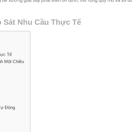
 để xưởng giặt sấy phát triển ổn định, mở rộng quy mô và tối đ
o Sát Nhu Cầu Thực Tế
hực Tế
nh Một Chiều
Tự Động