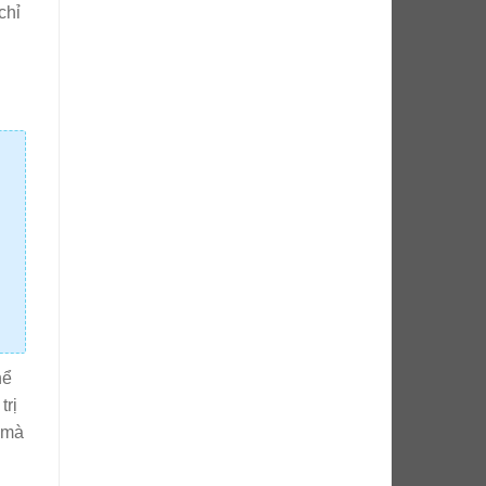
chỉ
hể
trị
t mà