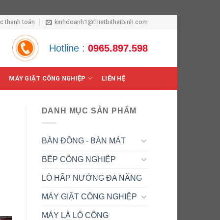
ức thanh toán
kinhdoanh1@thietbithaibinh.com
Hotline :
0965.897.598
MÁY GIẶT CÔNG NGHIỆP
LIÊN HỆ
DANH MỤC SẢN PHẨM
BÀN ĐÔNG - BÀN MÁT
BẾP CÔNG NGHIỆP
LÒ HẤP NƯỚNG ĐA NĂNG
MÁY GIẶT CÔNG NGHIỆP
MÁY LÀ LÔ CÔNG