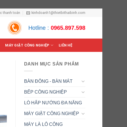
ức thanh toán
kinhdoanh1@thietbithaibinh.com
Hotline :
0965.897.598
MÁY GIẶT CÔNG NGHIỆP
LIÊN HỆ
DANH MỤC SẢN PHẨM
BÀN ĐÔNG - BÀN MÁT
BẾP CÔNG NGHIỆP
LÒ HẤP NƯỚNG ĐA NĂNG
MÁY GIẶT CÔNG NGHIỆP
MÁY LÀ LÔ CÔNG