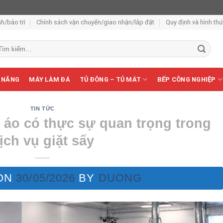
h/bảo trì
Chính sách vận chuyển/giao nhận/lắp đặt
Quy định và hình th
m
ếm:
 NĂNG
MÁY LÀM ĐÁ
TỦ ĐÔNG – TỦ MÁT
BẾP CÔNG NGHIỆP
TIN TỨC
 áo có thực sự quan trọng trong
ịch vụ giặt sấy
ON
30/05/2026
BY
DUONG