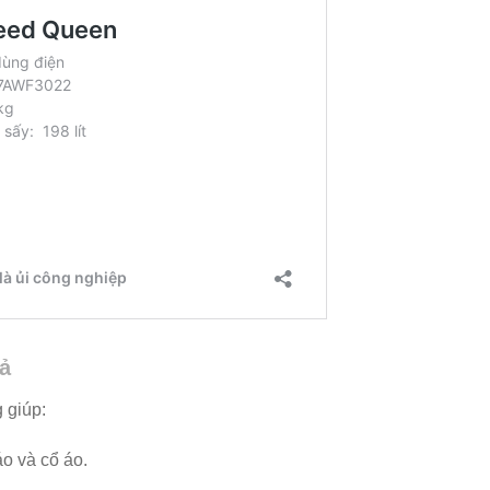
ả
 giúp:
áo và cổ áo.