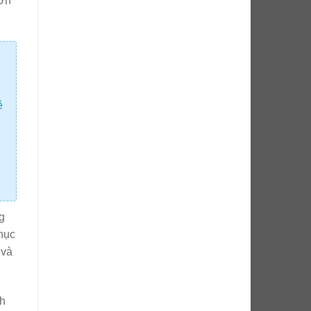
đơn
ệ
g
hục
 và
nh