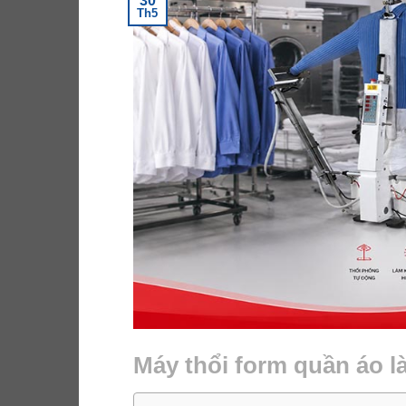
30
Th5
Máy thổi form quần áo là