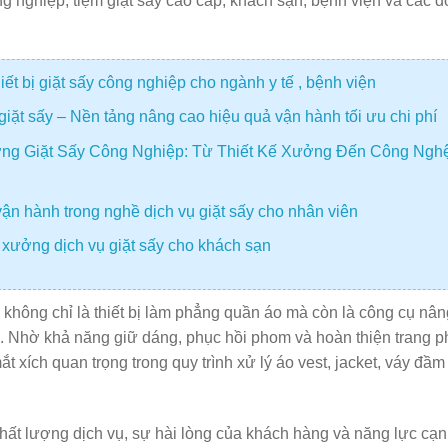
ng nghiệp, tiệm giặt sấy cao cấp, khách sạn, bệnh viện và các 
t bị giặt sấy công nghiệp cho ngành y tế , bệnh viện
giặt sấy – Nền tảng nâng cao hiệu quả vận hành tối ưu chi phí
ng Giặt Sấy Công Nghiệp: Từ Thiết Kế Xưởng Đến Công Ngh
ận hành trong nghề dịch vụ giặt sấy cho nhân viên
 xưởng dịch vụ giặt sấy cho khách sạn
m không chỉ là thiết bị làm phẳng quần áo mà còn là công cụ nân
ẩm. Nhờ khả năng giữ dáng, phục hồi phom và hoàn thiện trang p
t xích quan trọng trong quy trình xử lý áo vest, jacket, váy đầm
chất lượng dịch vụ, sự hài lòng của khách hàng và năng lực cạ