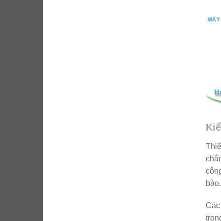
Kiể
Thiế
chắn
công
bảo.
Các 
tron