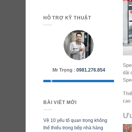
HỖ TRỢ KỸ THUẬT
Spee
Mr Trọng :
0981.276.854
dải 
Spee
Thiế
cao 
BÀI VIẾT MỚI
Ưu
Về 10 yếu tố quan trọng không
thể thiếu trong bếp nhà hàng