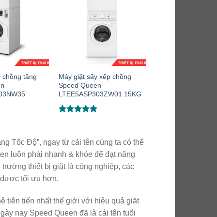
y chồng tầng
Máy giặt sấy xếp chồng
en
Speed Queen
03NW35
LTEE5ASP303ZW01 15KG
Được xếp
hạng
5.00
5 sao
ng Tốc Độ”, ngay từ cái tên cúng ta có thể
een luôn phải nhanh & khỏe để đạt năng
trường thiết bị giặt là công nghiệp, các
 được tối ưu hơn.
ên tiến nhất thế giới với hiệu quả giặt
 ngày nay Speed Queen đã là cái tên tuổi