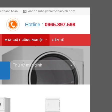
ức thanh toán
kinhdoanh1@thietbithaibinh.com
Hotline :
0965.897.598
MÁY GIẶT CÔNG NGHIỆP
LIÊN HỆ