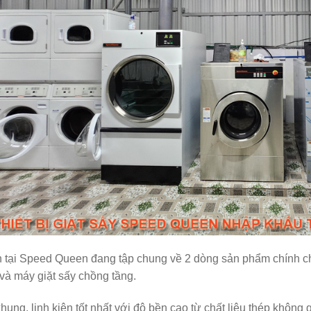
 tại Speed Queen đang tập chung về 2 dòng sản phẩm chính ch
và máy giặt sấy chồng tầng.
hung, linh kiện tốt nhất với độ bền cao từ chất liệu thép không 