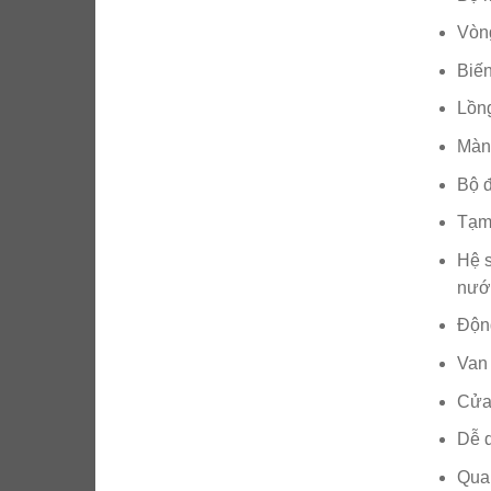
Vòng
Biến
Lồng
Màn 
Bộ đ
Tạm 
Hệ s
nước
Độn
Van 
Cửa 
Dễ d
Quan