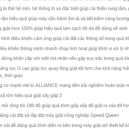
 bi thế hệ mới, hệ thống lò xo đặc biệt giúp cải thiện rung lắm,
 tần hiệu quả giúp máy vận hành êm ái và tiết kiệm năng lượng
 giặt inox 100% giúp hiệu quả làm sạch tối đa đễ dàng vệ sinh
hình điều khiển cảm ứng giúp cài đặt các thông số trong quá tr
iều khiển thông minh nhanh nhạy linh hoạt giúp trình vi xử lý 
dừng khấn cấp với một nút nhấn nếu gặp trục trặc trong quá tr
ống lực G cao giúp lực quay lồng giặt tốt hơn cho khả năng hiệu
, thời gian
g cơ mạnh mẽ từ ALLIANCE mang đến trải nghiệm hoàn toàn 
xả lớn hiệu quả giặt sấy gấp 2
mở rộng tới 180 độ giúp quá trình gấp xếp đồ giặt ra vào tốt h
àng cài đặt và lắp đặt máy giặt công nghiệp Speed Queen
 sát dễ dàng quá trình diễn ra bên trong máy giặt với thiết kế 