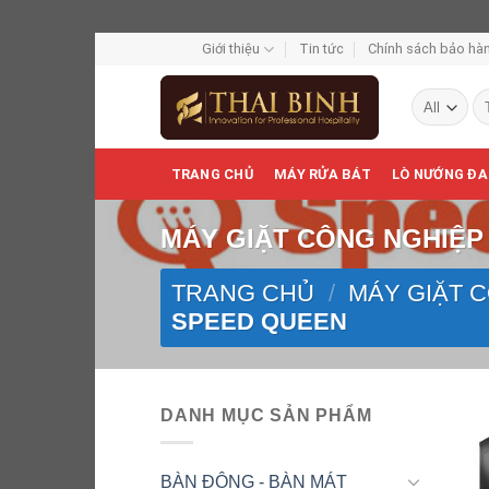
Skip
Giới thiệu
Tin tức
Chính sách bảo hàn
to
Tì
content
ki
TRANG CHỦ
MÁY RỬA BÁT
LÒ NƯỚNG ĐA
MÁY GIẶT CÔNG NGHIỆP
TRANG CHỦ
/
MÁY GIẶT 
SPEED QUEEN
DANH MỤC SẢN PHẨM
BÀN ĐÔNG - BÀN MÁT