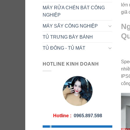
lớn 
MÁY RỬA CHÉN BÁT CÔNG
giã 
NGHIỆP
Ng
MÁY SẤY CÔNG NGHIỆP
Q
TỦ TRƯNG BÀY BÁNH
TỦ ĐÔNG - TỦ MÁT
Spee
HOTLINE KINH DOANH
nhiề
IPSO
công
Hotline :
0965.897.598