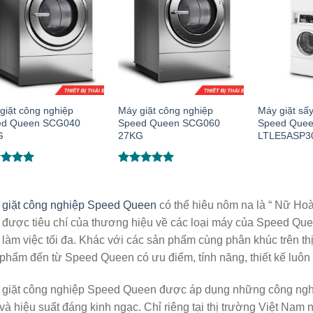
giặt công nghiệp
Máy giặt công nghiệp
Máy giặt sấ
ed Queen SCG040
Speed Queen SCG060
Speed Que
G
27KG
LTLE5ASP3
c xếp
Được xếp
g
5.00
hạng
5.00
o
5 sao
 giặt công nghiệp Speed Queen
có thể hiêu nôm na là “ Nữ Hoà
 được tiêu chí của thương hiệu về các loại máy của Speed Qu
 làm việc tối đa. Khác với các sản phẩm cùng phân khúc trên thị 
phẩm đến từ Speed Queen có ưu điểm, tính năng, thiết kế luôn
giặt công nghiệp Speed Queen được áp dụng những công nghệ ti
và hiệu suất đáng kinh ngạc. Chỉ riêng tại thị trường Việt Nam