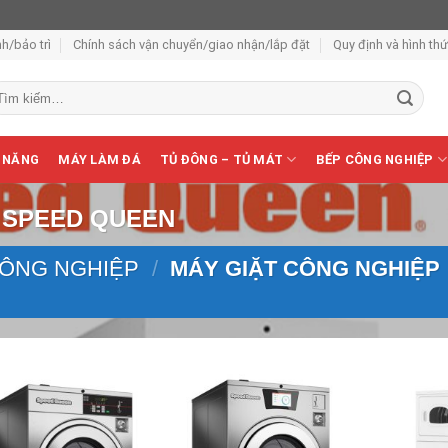
h/bảo trì
Chính sách vận chuyển/giao nhận/lắp đặt
Quy định và hình th
m
ếm:
 NĂNG
MÁY LÀM ĐÁ
TỦ ĐÔNG – TỦ MÁT
BẾP CÔNG NGHIỆP
 SPEED QUEEN
CÔNG NGHIỆP
/
MÁY GIẶT CÔNG NGHIỆP