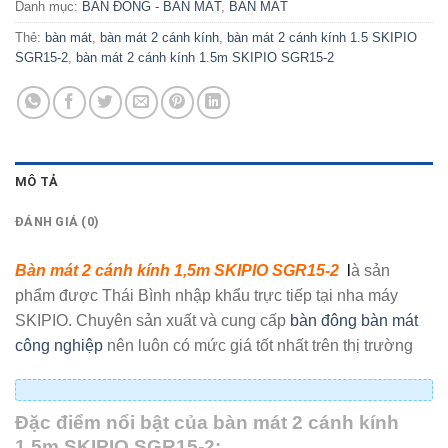
Danh mục:
BÀN ĐÔNG - BÀN MÁT
,
BÀN MÁT
Thẻ:
bàn mát
,
bàn mát 2 cánh kính
,
bàn mát 2 cánh kính 1.5 SKIPIO
SGR15-2
,
bàn mát 2 cánh kính 1.5m SKIPIO SGR15-2
MÔ TẢ
ĐÁNH GIÁ (0)
Bàn mát 2 cánh kính 1,5m SKIPIO SGR15-2
l
à sản
phẩm được Thái Bình nhập khẩu trực tiếp tại nha máy
SKIPIO. Chuyên sản xuất và cung cấp
bàn đông bàn mát
công nghiệp
nên luôn có mức giá tốt nhất trên thị trường
Đặc điểm nổi bật của bàn mát 2 cánh kính
1,5m SKIPIO SGR15-2: