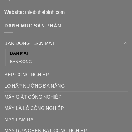
Website:
thietbithaibinh.com
DANH MỤC SẢN PHẨM
BÀN ĐÔNG - BÀN MÁT
BÀN MÁT
BÀN ĐÔNG
BẾP CÔNG NGHIỆP
LÒ HẤP NƯỚNG ĐA NĂNG
MÁY GIẶT CÔNG NGHIỆP
MÁY LÀ LÔ CÔNG NGHIỆP
MÁY LÀM ĐÁ
MÁY RỬA CHÉN BÁT CÔNG NGHIỆP