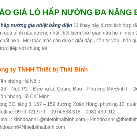
ÁO GIÁ LÒ HẤP NƯỚNG ĐA NĂNG E
 hấp nướng gia nhiệt bằng điện
11 khay này được tích hợp rất
n quá trình nấu nướng nhất , tiết kiệm thời gian nấu hơn , món
chất hơn . Mọi thắc mắc cần được giải đáp , cần tư vấn , báo gi
trực tiếp với chúng tôi :
ng ty TNHH Thiết bị Thái Bình
Văn phòng Hà Nội :
 26 – Ngõ P2 – Đường Lê Quang Đạo – Phường Mỹ Đình I – Q
Văn phòng Hồ Chí Minh:
òng 3C, tầng 3, 157 – 159 đường Xuân Hồng, phường 12, quậ
Hotline: 0979.021.579 – 0974.838.318 – 0981 499 912
Email : kinhdoanh1@thietbithaibinh.com – kinhdoanh4@thietbit
nhdoanh6@thietbithaibinh.com