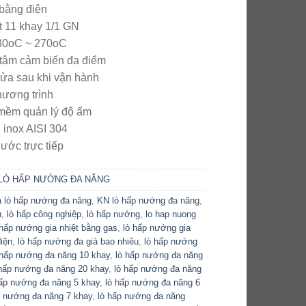
 bằng điện
 11 khay 1/1 GN
 30oC ~ 270oC
 tâm cảm biến đa điểm
ửa sau khi vận hành
hương trình
mềm quản lý độ ẩm
inox AISI 304
ước trực tiếp
LÒ HẤP NƯỚNG ĐA NĂNG
á lò hấp nướng đa năng
,
KN lò hấp nướng đa năng
,
ủ
,
lò hấp công nghiệp
,
lò hấp nướng
,
lo hap nuong
 hấp nướng gia nhiệt bằng gas
,
lò hấp nướng gia
điện
,
lò hấp nướng đa giá bao nhiêu
,
lò hấp nướng
 hấp nướng đa năng 10 khay
,
lò hấp nướng đa năng
 hấp nướng đa năng 20 khay
,
lò hấp nướng đa năng
hấp nướng đa năng 5 khay
,
lò hấp nướng đa năng 6
p nướng đa năng 7 khay
,
lò hấp nướng đa năng