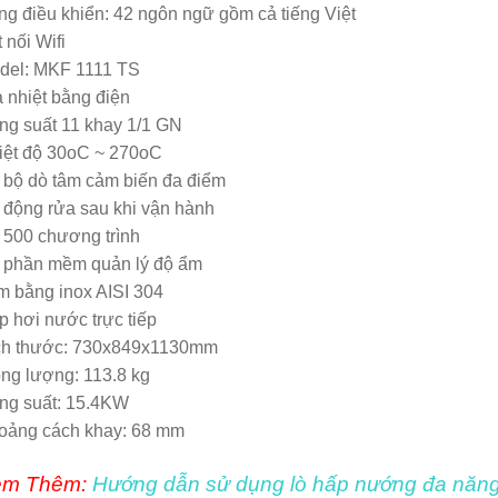
g điều khiển: 42 ngôn ngữ gồm cả tiếng Việt
 nối Wifi
del: MKF 1111 TS
 nhiệt bằng điện
ng suất 11 khay 1/1 GN
iệt độ 30oC ~ 270oC
 bộ dò tâm cảm biến đa điểm
 động rửa sau khi vận hành
 500 chương trình
 phần mềm quản lý độ ẩm
m bằng inox AISI 304
 hơi nước trực tiếp
ch thước: 730x849x1130mm
ng lượng: 113.8 kg
ng suất: 15.4KW
oảng cách khay: 68 mm
m Thêm:
Hướng dẫn sử dụng lò hấp nướng đa năn