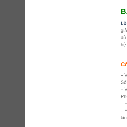
B
Lò
giả
đủ 
hệ 
Cô
– 
Số
– 
Ph
– 
– 
ki