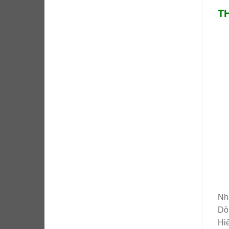
TH
Nhã
Dò
Hiể