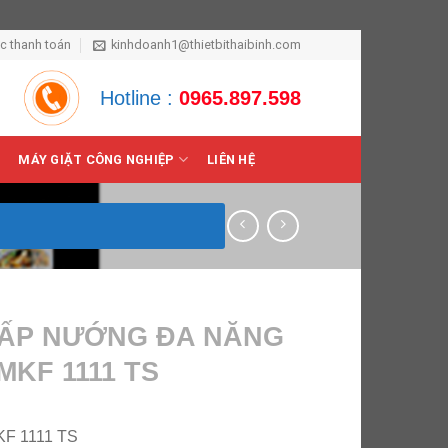
ức thanh toán
kinhdoanh1@thietbithaibinh.com
Hotline :
0965.897.598
MÁY GIẶT CÔNG NGHIỆP
LIÊN HỆ
HẤP NƯỚNG ĐA NĂNG
MKF 1111 TS
KF 1111 TS