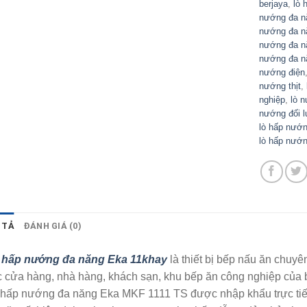
berjaya
,
lò 
nướng đa n
nướng đa n
nướng đa nă
nướng đa nă
nướng điện
nướng thịt
,
nghiệp
,
lò n
nướng đối l
lò hấp nướ
lò hấp nướ
 TẢ
ĐÁNH GIÁ (0)
 hấp nướng đa năng Eka 11khay
là thiết bị bếp nấu ăn chuy
c cửa hàng, nhà hàng, khách sạn, khu bếp ăn công nghiệp của 
hấp nướng đa năng Eka MKF 1111 TS được nhập khẩu trực tiếp 