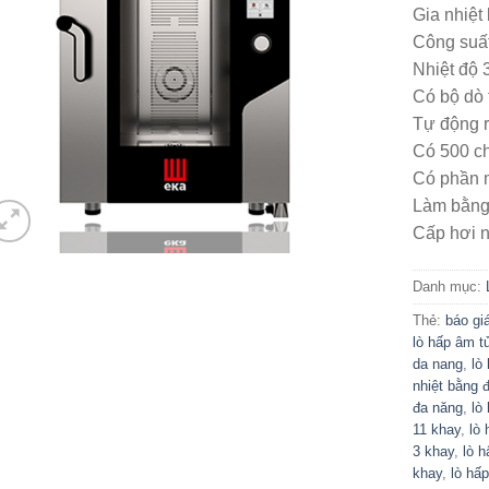
Gia nhiệt
Công suất
Nhiệt độ
Có bộ dò
Tự động r
Có 500 c
Có phần 
Làm bằng 
Cấp hơi n
Danh mục:
Thẻ:
báo gi
lò hấp âm t
da nang
,
lò
nhiệt bằng 
đa năng
,
lò
11 khay
,
lò
3 khay
,
lò 
khay
,
lò hấ