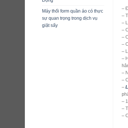
Động
– 
Máy thổi form quần áo có thực
– T
sự quan trọng trong dịch vụ
– 
giặt sấy
– C
– C
– C
– L
– H
hâ
– N
– C
–
L
ph
– 
– 
– 