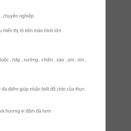
i , chuyên nghiệp
 hiển thj rõ trên màn hình lớn
c , hấp , nướng , chiên , xào , om , rim ,
 đa điểm giúp nhận biết độ chín của thực
 và hương vị đậm đà hơn