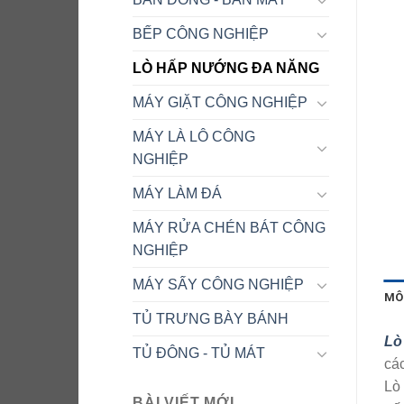
BẾP CÔNG NGHIỆP
LÒ HẤP NƯỚNG ĐA NĂNG
MÁY GIẶT CÔNG NGHIỆP
MÁY LÀ LÔ CÔNG
NGHIỆP
MÁY LÀM ĐÁ
MÁY RỬA CHÉN BÁT CÔNG
NGHIỆP
MÁY SẤY CÔNG NGHIỆP
MÔ
TỦ TRƯNG BÀY BÁNH
Lò
TỦ ĐÔNG - TỦ MÁT
cá
Lò 
BÀI VIẾT MỚI