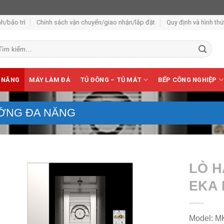
h/bảo trì
Chính sách vận chuyển/giao nhận/lắp đặt
Quy định và hình th
m
ếm:
 NĂNG
MÁY LÀM ĐÁ
TỦ ĐÔNG – TỦ MÁT
BẾP CÔNG NGHIỆP
ỚNG ĐA NĂNG
LÒ 
EKA 
Model: M