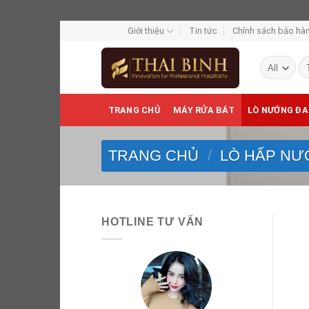
Skip
Giới thiệu
Tin tức
Chính sách bảo hàn
to
Tì
content
ki
TRANG CHỦ
MÁY RỬA BÁT
LÒ NƯỚNG ĐA
TRANG CHỦ
/
LÒ HẤP NƯ
HOTLINE TƯ VẤN