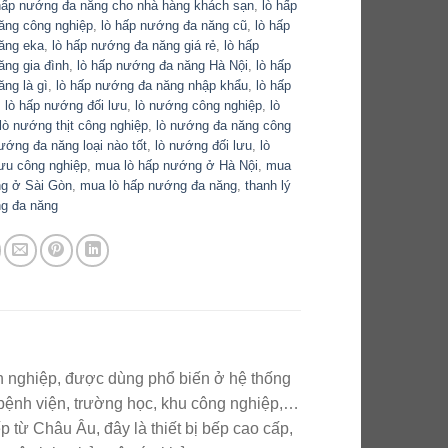
hấp nướng đa năng cho nhà hàng khách sạn
,
lò hấp
ăng công nghiệp
,
lò hấp nướng đa năng cũ
,
lò hấp
ăng eka
,
lò hấp nướng đa năng giá rẻ
,
lò hấp
ng gia đình
,
lò hấp nướng đa năng Hà Nội
,
lò hấp
ng là gì
,
lò hấp nướng đa năng nhập khẩu
,
lò hấp
,
lò hấp nướng đối lưu
,
lò nướng công nghiệp
,
lò
lò nướng thịt công nghiệp
,
lò nướng đa năng công
ướng đa năng loại nào tốt
,
lò nướng đối lưu
,
lò
ưu công nghiệp
,
mua lò hấp nướng ở Hà Nội
,
mua
ng ở Sài Gòn
,
mua lò hấp nướng đa năng
,
thanh lý
ng đa năng
ên nghiệp, được dùng phổ biến ở hệ thống
bệnh viện, trường học, khu công nghiệp,…
từ Châu Âu, đây là thiết bị bếp cao cấp,