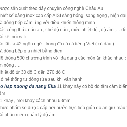
Được sản xuất theo dây chuyền công nghệ Châu Âu
hiết kế bằng inox cao cấp AISI sáng bóng ,sang trọng , hiện đạ
Là dòng bếp cảm ứng với điều khiển thông minh
ác công thức nấu ăn , chế độ nấu , mức nhiệt độ , độ ẩm ,… đều
ó kết nối wifi
ó tất cả 42 ngôn ngữ , trong đó có cả tiếng Việt ( có dấu )
à dòng bếp gia nhiệt bằng điện
ệ thống 500 chương trình với đa dạng các món ăn khác nhau : luộ
m nóng ,…
hiệt độ từ 30 độ C đến 270 độ C
ó hệ thống tự động rửa sau khi vận hành
o hap nuong da nang Eka
11 khay này có bộ dò tâm cảm biến
ẩm
11 khay , mỗi khay cách nhau 68mm
Thực phẩm sẽ được cấp hơi nước trực tiếp giúp đồ ăn giữ màu
Có phần mềm quản lý độ ẩm