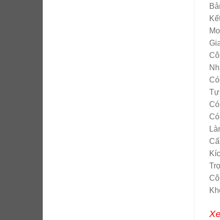
Bản
Kết
Mo
Gia
Cô
Nh
Có
Tự
Có
Có
Là
Cấp
Kí
Trọ
Cô
Kh
Xe