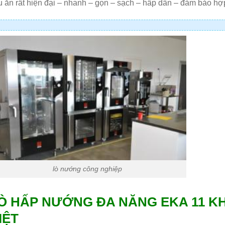
 ăn rất hiện đại – nhanh – gọn – sạch – hấp dẫn – đảm bảo hợ
lò nướng công nghiệp
Ò HẤP NƯỚNG ĐA NĂNG EKA 11 KH
IỆT