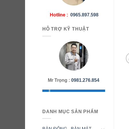
Hotline :
0965.897.598
HỖ TRỢ KỸ THUẬT
Mr Trọng :
0981.276.854
DANH MỤC SẢN PHẨM
BÀN ĐÔNG - BÀN MÁT