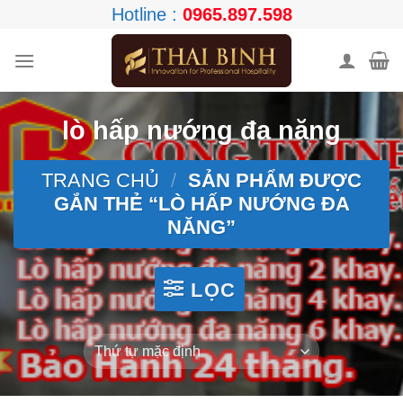
Skip
Hotline :
0965.897.598
to
content
lò hấp nướng đa năng
TRANG CHỦ
/
SẢN PHẨM ĐƯỢC
GẮN THẺ “LÒ HẤP NƯỚNG ĐA
NĂNG”
LỌC