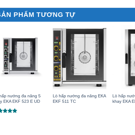
SẢN PHẨM TƯƠNG TỰ
hấp nướng đa năng 5
Lò hấp nướng đa năng EKA
Lò hấp nướ
y EKA EKF 523 E UD
EKF 511 TC
khay EKA 
ợc xếp
ng
5.00
ao