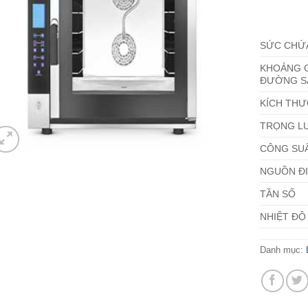
5.00
1
trên 
dựa trên
đánh giá
SỨC CHỨ
KHOẢNG 
ĐƯỜNG S
KÍCH THƯ
TRỌNG L
CÔNG SUẤ
NGUỒN Đ
TẦN SỐ
NHIỆT ĐỘ
Danh mục: