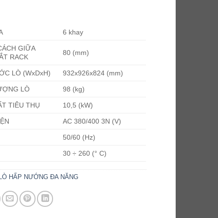
5
A
6 khay
CÁCH GIỮA
80
(mm)
ẮT RACK
ỚC LÒ (WxDxH)
932x926x824
(mm)
ƯỢNG LÒ
98
(kg)
T TIÊU THỤ
10,5
(kW)
IỆN
AC 380/400 3N
(V)
50/60
(Hz)
30 ÷ 260
(° C)
LÒ HẤP NƯỚNG ĐA NĂNG