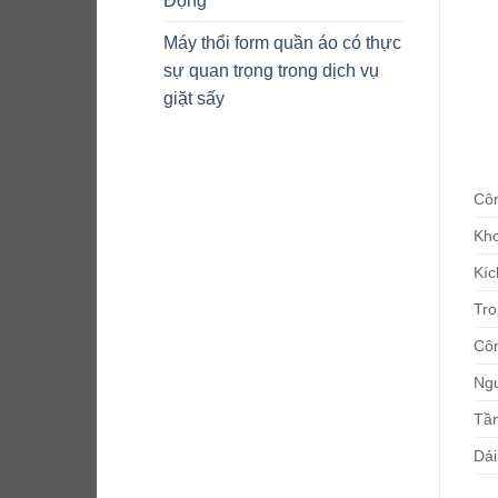
Động
Máy thổi form quần áo có thực
sự quan trọng trong dịch vụ
giặt sấy
Côn
Kho
Kíc
Tro
Côn
Ngu
Tần
Dải