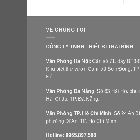
VỀ CHÚNG TÔI
CÔNG TY TNHH THIẾT BỊ THÁI BÌNH
Văn Phòng Hà Nội
: Căn số 71, dãy BT3-8
Khu biệt thự vườn Cam, xã Sơn Đồng, T
Nội
Văn Phòng Đà Nẵng
: Số 63 Hải Hồ, ph
Hải Châu, TP. Đà Nẵng.
Văn Phòng TP. Hồ Chí Minh
: Số 24 An B
phường Dĩ An, TP. Hồ Chí Minh.
Hotline:
0965.897.598