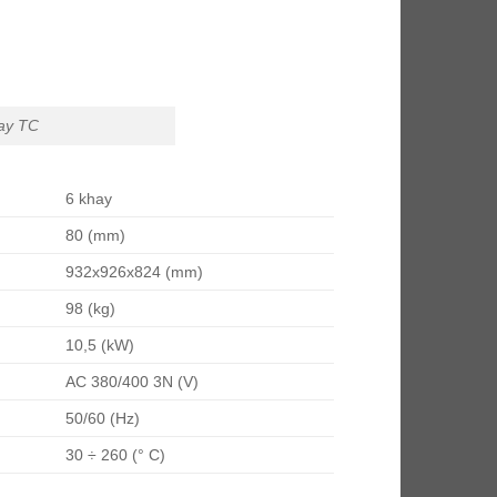
ay TC
6 khay
80
(mm)
932x926x824
(mm)
98
(kg)
10,5
(kW)
AC 380/400 3N
(V)
50/60
(Hz)
30 ÷ 260
(° C)