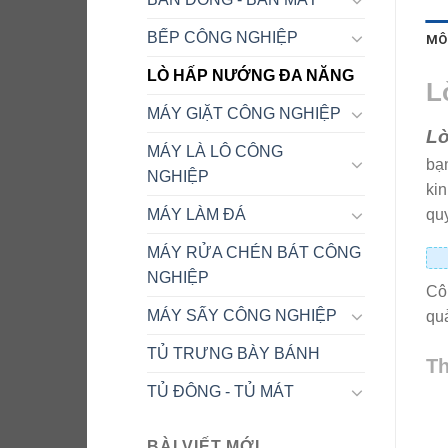
BẾP CÔNG NGHIỆP
MÔ
LÒ HẤP NƯỚNG ĐA NĂNG
L
MÁY GIẶT CÔNG NGHIỆP
Lò
MÁY LÀ LÔ CÔNG
bạn
NGHIỆP
ki
quy
MÁY LÀM ĐÁ
MÁY RỬA CHÉN BÁT CÔNG
NGHIỆP
Cô
MÁY SẤY CÔNG NGHIỆP
qu
TỦ TRƯNG BÀY BÁNH
Th
TỦ ĐÔNG - TỦ MÁT
BÀI VIẾT MỚI