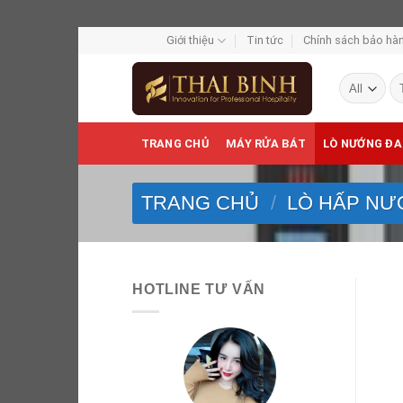
Skip
Giới thiệu
Tin tức
Chính sách bảo hàn
to
Tì
content
ki
TRANG CHỦ
MÁY RỬA BÁT
LÒ NƯỚNG ĐA
TRANG CHỦ
/
LÒ HẤP NƯ
HOTLINE TƯ VẤN