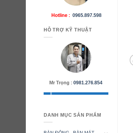
Hotline :
0965.897.598
HỖ TRỢ KỸ THUẬT
Mr Trọng :
0981.276.854
DANH MỤC SẢN PHẨM
BÀN ĐÔNG - BÀN MÁT