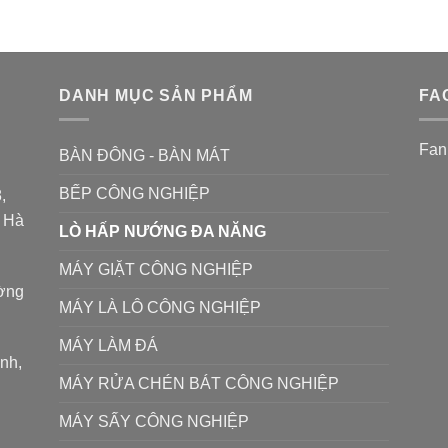
DANH MỤC SẢN PHẨM
FA
Fan
BÀN ĐÔNG - BÀN MÁT
BẾP CÔNG NGHIỆP
,
P Hà
LÒ HẤP NƯỚNG ĐA NĂNG
MÁY GIẶT CÔNG NGHIỆP
ường
MÁY LÀ LÔ CÔNG NGHIỆP
MÁY LÀM ĐÁ
ình,
MÁY RỬA CHÉN BÁT CÔNG NGHIỆP
MÁY SẤY CÔNG NGHIỆP