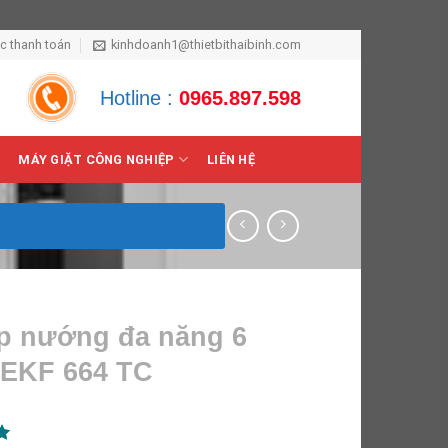
ức thanh toán
kinhdoanh1@thietbithaibinh.com
Hotline :
0965.897.598
MÁY GIẶT CÔNG NGHIỆP
LIÊN HỆ
ấp nướng đa năng 6
 EKF 664 TC