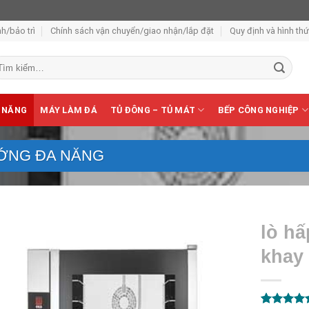
h/bảo trì
Chính sách vận chuyển/giao nhận/lắp đặt
Quy định và hình th
m
ếm:
 NĂNG
MÁY LÀM ĐÁ
TỦ ĐÔNG – TỦ MÁT
BẾP CÔNG NGHIỆP
ỚNG ĐA NĂNG
lò h
khay