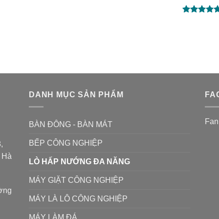
Được xếp
hạng
5.00
5 sao
DANH MỤC SẢN PHẨM
FA
Fan
BÀN ĐÔNG - BÀN MÁT
BẾP CÔNG NGHIỆP
,
P Hà
LÒ HẤP NƯỚNG ĐA NĂNG
MÁY GIẶT CÔNG NGHIỆP
ường
MÁY LÀ LÔ CÔNG NGHIỆP
MÁY LÀM ĐÁ