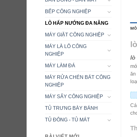
BẾP CÔNG NGHIỆP
LÒ HẤP NƯỚNG ĐA NĂNG
MÔ
MÁY GIẶT CÔNG NGHIỆP
l
MÁY LÀ LÔ CÔNG
NGHIỆP
lò
MÁY LÀM ĐÁ
mới
ăn 
MÁY RỬA CHÉN BÁT CÔNG
loạ
NGHIỆP
MÁY SẤY CÔNG NGHIỆP
Cá
TỦ TRƯNG BÀY BÁNH
ch
TỦ ĐÔNG - TỦ MÁT
Th
BÀI VIẾT MỚI