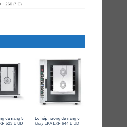
0 ÷ 260
(° C)
ng đa năng 5
Lò hấp nướng đa năng 6
KF 523 E UD
khay EKA EKF 644 E UD