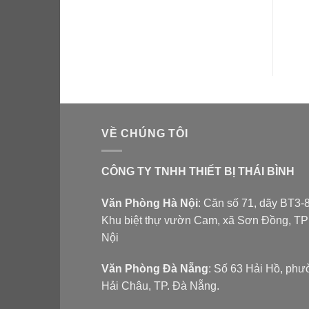
Được xếp
hạng
5.00
5 sao
VỀ CHÚNG TÔI
CÔNG TY TNHH THIẾT BỊ THÁI BÌNH
Văn Phòng Hà Nội
: Căn số 71, dãy BT3-8
Khu biệt thự vườn Cam, xã Sơn Đồng, T
Nội
Văn Phòng Đà Nẵng
: Số 63 Hải Hồ, ph
Hải Châu, TP. Đà Nẵng.