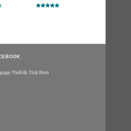
Được xếp
hạng
5.00
5 sao
CEBOOK
page Thiết Bị Thái Bình