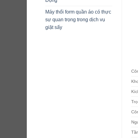
Động
Máy thổi form quần áo có thực
sự quan trọng trong dịch vụ
giặt sấy
Côn
Kho
Kíc
Trọ
Côn
Ngu
Tần