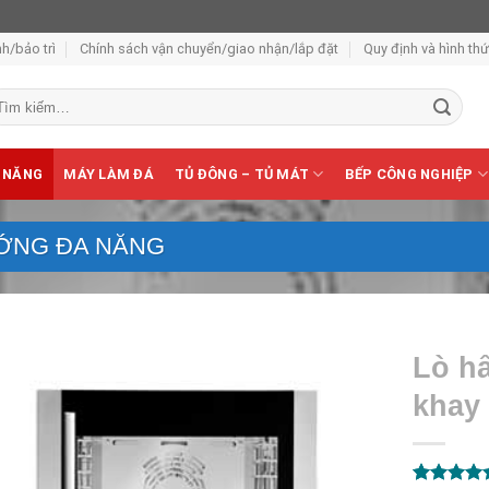
h/bảo trì
Chính sách vận chuyển/giao nhận/lắp đặt
Quy định và hình th
m
ếm:
 NĂNG
MÁY LÀM ĐÁ
TỦ ĐÔNG – TỦ MÁT
BẾP CÔNG NGHIỆP
ỚNG ĐA NĂNG
Lò h
khay