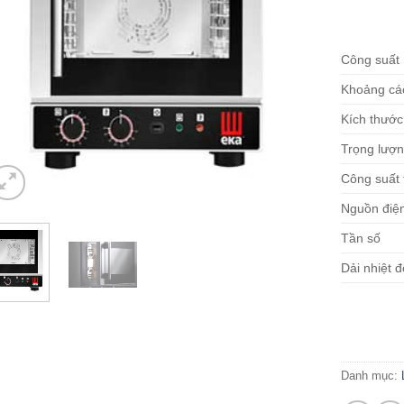
5.00
1
trên 
dựa trên
đánh giá
Công suất
Khoảng cá
Kích thước
Trọng lượ
Công suất 
Nguồn điệ
Tần số
Dải nhiệt đ
Danh mục: