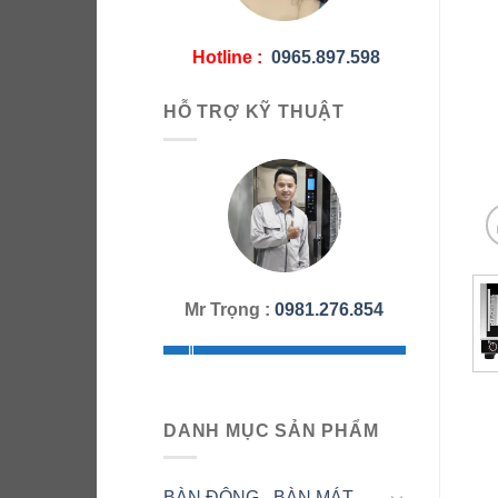
Hotline :
0965.897.598
HỖ TRỢ KỸ THUẬT
Mr Trọng :
0981.276.854
DANH MỤC SẢN PHẨM
BÀN ĐÔNG - BÀN MÁT