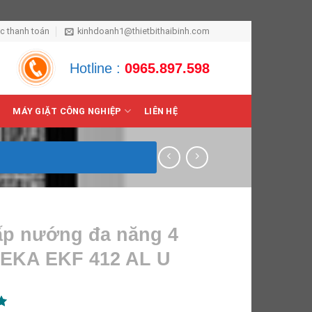
ức thanh toán
kinhdoanh1@thietbithaibinh.com
Hotline :
0965.897.598
MÁY GIẶT CÔNG NGHIỆP
LIÊN HỆ
ấp nướng đa năng 4
 EKA EKF 412 AL U