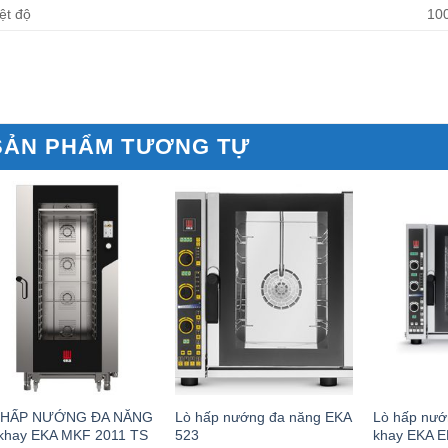
ệt độ
10
SẢN PHẨM TƯƠNG TỰ
 HẤP NƯỚNG ĐA NĂNG
Lò hấp nướng đa năng EKA
Lò hấp nướ
khay EKA MKF 2011 TS
523
khay EKA E