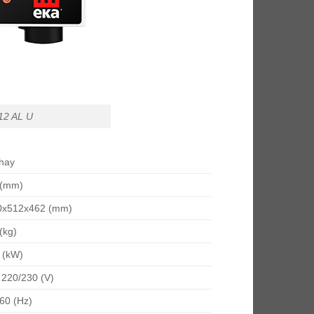
12 AL U
hay
(mm)
0x512x462
(mm)
(kg)
6
(kW)
 220/230
(V)
/60
(Hz)