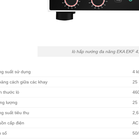
lò hấp nướng đa năng EKA EKF 4
g suất sử dụng
4 k
ảng cách giữa các khay
25
h thước lò
46
ng lượng
25
g suất tiêu thụ
2,
ồn cấp điện
AC
 số
50