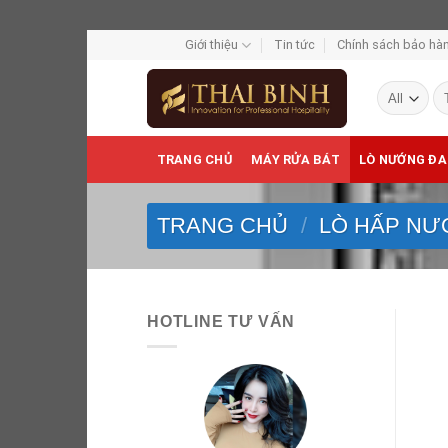
Skip
Giới thiệu
Tin tức
Chính sách bảo hàn
to
Tì
content
ki
TRANG CHỦ
MÁY RỬA BÁT
LÒ NƯỚNG ĐA
TRANG CHỦ
/
LÒ HẤP NƯ
HOTLINE TƯ VẤN