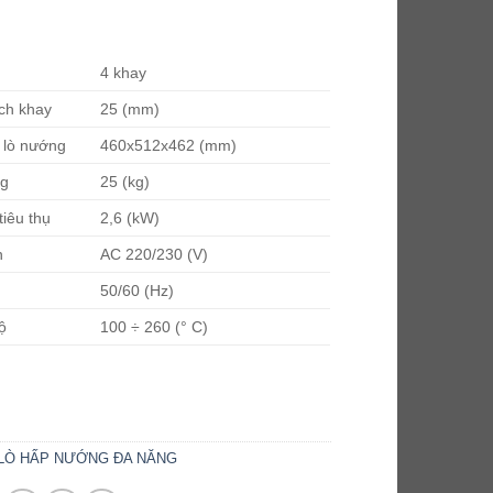
5
4 khay
ch khay
25
(mm)
 lò nướng
460x512x462
(mm)
ng
25
(kg)
tiêu thụ
2,6
(kW)
n
AC 220/230
(V)
50/60
(Hz)
ộ
100 ÷ 260
(° C)
LÒ HẤP NƯỚNG ĐA NĂNG