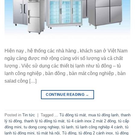
Hiện nay , hệ thống các nhà hàng , khách sạn ở Việt Nam
ngày càng được mở rộng cùng với số lượng và cả chất
lượng . Việc sử dụng các thiết bị lạnh như tủ đông – tủ
lạnh công nghiệp , bàn đông , bàn mát công nghiệp , bàn
salad công […]
CONTINUE READING
→
Posted in
Tin tức
|
Tagged
... Tủ đông tủ mát
,
mua tủ đông lạnh
,
thanh
lý tủ đông
,
thanh lý tủ đông tủ mát
,
tủ 4 cánh inox 2 mát 2 đông
,
tủ cấp
đông mini
,
tu dong cong nghiep
,
tủ lạnh
,
tủ lạnh công nghiệp 4 cánh
,
tủ
lạnh tủ đông mini
,
tủ mát hà nội
,
Tủ đông
,
tủ đông 2 cánh inox
,
tủ đông