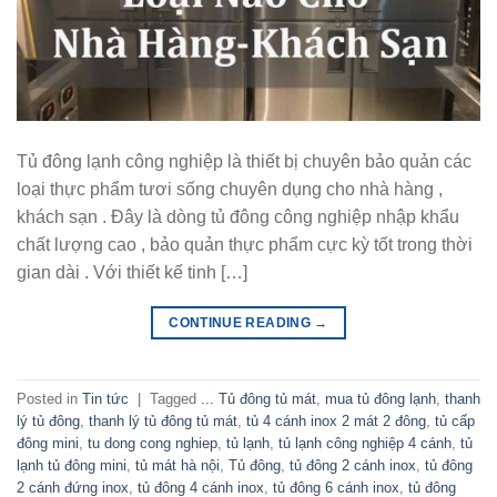
Tủ đông lạnh công nghiệp là thiết bị chuyên bảo quản các
loại thực phẩm tươi sống chuyên dụng cho nhà hàng ,
khách sạn . Đây là dòng tủ đông công nghiệp nhập khẩu
chất lượng cao , bảo quản thực phẩm cực kỳ tốt trong thời
gian dài . Với thiết kế tinh […]
CONTINUE READING
→
Posted in
Tin tức
|
Tagged
... Tủ đông tủ mát
,
mua tủ đông lạnh
,
thanh
lý tủ đông
,
thanh lý tủ đông tủ mát
,
tủ 4 cánh inox 2 mát 2 đông
,
tủ cấp
đông mini
,
tu dong cong nghiep
,
tủ lạnh
,
tủ lạnh công nghiệp 4 cánh
,
tủ
lạnh tủ đông mini
,
tủ mát hà nội
,
Tủ đông
,
tủ đông 2 cánh inox
,
tủ đông
2 cánh đứng inox
,
tủ đông 4 cánh inox
,
tủ đông 6 cánh inox
,
tủ đông