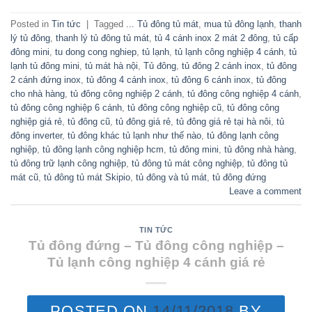
Posted in
Tin tức
|
Tagged
... Tủ đông tủ mát
,
mua tủ đông lạnh
,
thanh
lý tủ đông
,
thanh lý tủ đông tủ mát
,
tủ 4 cánh inox 2 mát 2 đông
,
tủ cấp
đông mini
,
tu dong cong nghiep
,
tủ lạnh
,
tủ lạnh công nghiệp 4 cánh
,
tủ
lạnh tủ đông mini
,
tủ mát hà nội
,
Tủ đông
,
tủ đông 2 cánh inox
,
tủ đông
2 cánh đứng inox
,
tủ đông 4 cánh inox
,
tủ đông 6 cánh inox
,
tủ đông
cho nhà hàng
,
tủ đông công nghiệp 2 cánh
,
tủ đông công nghiệp 4 cánh
,
tủ đông công nghiệp 6 cánh
,
tủ đông công nghiệp cũ
,
tủ đông công
nghiệp giá rẻ
,
tủ đông cũ
,
tủ đông giá rẻ
,
tủ đông giá rẻ tại hà nôi
,
tủ
đông inverter
,
tủ đông khác tủ lạnh như thế nào
,
tủ đông lạnh công
nghiệp
,
tủ đông lạnh công nghiệp hcm
,
tủ đông mini
,
tủ đông nhà hàng
,
tủ đông trữ lạnh công nghiệp
,
tủ đông tủ mát công nghiệp
,
tủ đông tủ
mát cũ
,
tủ đông tủ mát Skipio
,
tủ đông và tủ mát
,
tủ đông đứng
Leave a comment
TIN TỨC
Tủ đông đứng – Tủ đông công nghiệp –
Tủ lạnh công nghiệp 4 cánh giá rẻ
POSTED ON
14/11/2018
BY