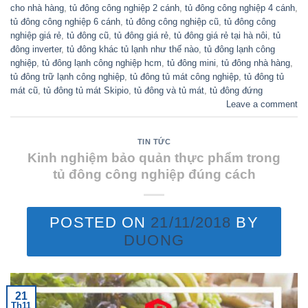
cho nhà hàng
,
tủ đông công nghiệp 2 cánh
,
tủ đông công nghiệp 4 cánh
,
tủ đông công nghiệp 6 cánh
,
tủ đông công nghiệp cũ
,
tủ đông công
nghiệp giá rẻ
,
tủ đông cũ
,
tủ đông giá rẻ
,
tủ đông giá rẻ tại hà nôi
,
tủ
đông inverter
,
tủ đông khác tủ lạnh như thế nào
,
tủ đông lạnh công
nghiệp
,
tủ đông lạnh công nghiệp hcm
,
tủ đông mini
,
tủ đông nhà hàng
,
tủ đông trữ lạnh công nghiệp
,
tủ đông tủ mát công nghiệp
,
tủ đông tủ
mát cũ
,
tủ đông tủ mát Skipio
,
tủ đông và tủ mát
,
tủ đông đứng
Leave a comment
TIN TỨC
Kinh nghiệm bảo quản thực phẩm trong
tủ đông công nghiệp đúng cách
POSTED ON
21/11/2018
BY
DUONG
21
Th11