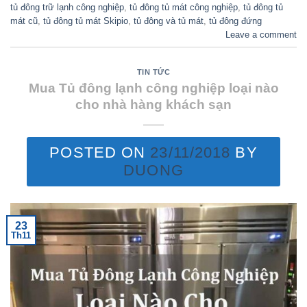
tủ đông trữ lạnh công nghiệp
,
tủ đông tủ mát công nghiệp
,
tủ đông tủ
mát cũ
,
tủ đông tủ mát Skipio
,
tủ đông và tủ mát
,
tủ đông đứng
Leave a comment
TIN TỨC
Mua Tủ đông lạnh công nghiệp loại nào
cho nhà hàng khách sạn
POSTED ON
23/11/2018
BY
DUONG
23
Th11