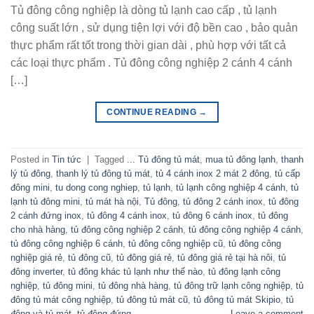
Tủ đông công nghiệp là dòng tủ lạnh cao cấp , tủ lạnh
công suất lớn , sử dụng tiện lợi với độ bền cao , bảo quản
thực phẩm rất tốt trong thời gian dài , phù hợp với tất cả
các loại thực phẩm . Tủ đông công nghiệp 2 cánh 4 cánh
[…]
CONTINUE READING
→
Posted in
Tin tức
|
Tagged
... Tủ đông tủ mát
,
mua tủ đông lạnh
,
thanh
lý tủ đông
,
thanh lý tủ đông tủ mát
,
tủ 4 cánh inox 2 mát 2 đông
,
tủ cấp
đông mini
,
tu dong cong nghiep
,
tủ lạnh
,
tủ lạnh công nghiệp 4 cánh
,
tủ
lạnh tủ đông mini
,
tủ mát hà nội
,
Tủ đông
,
tủ đông 2 cánh inox
,
tủ đông
2 cánh đứng inox
,
tủ đông 4 cánh inox
,
tủ đông 6 cánh inox
,
tủ đông
cho nhà hàng
,
tủ đông công nghiệp 2 cánh
,
tủ đông công nghiệp 4 cánh
,
tủ đông công nghiệp 6 cánh
,
tủ đông công nghiệp cũ
,
tủ đông công
nghiệp giá rẻ
,
tủ đông cũ
,
tủ đông giá rẻ
,
tủ đông giá rẻ tại hà nôi
,
tủ
đông inverter
,
tủ đông khác tủ lạnh như thế nào
,
tủ đông lạnh công
nghiệp
,
tủ đông mini
,
tủ đông nhà hàng
,
tủ đông trữ lạnh công nghiệp
,
tủ
đông tủ mát công nghiệp
,
tủ đông tủ mát cũ
,
tủ đông tủ mát Skipio
,
tủ
đông và tủ mát
,
tủ đông đứng
Leave a comment