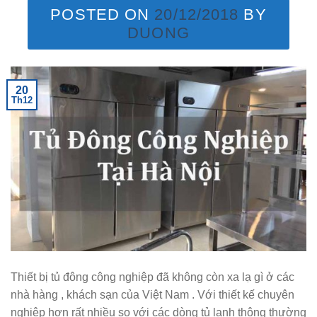
POSTED ON
20/12/2018
BY
DUONG
20
Th12
Thiết bị tủ đông công nghiệp đã không còn xa lạ gì ở các
nhà hàng , khách sạn của Việt Nam . Với thiết kế chuyên
nghiệp hơn rất nhiều so với các dòng tủ lạnh thông thường