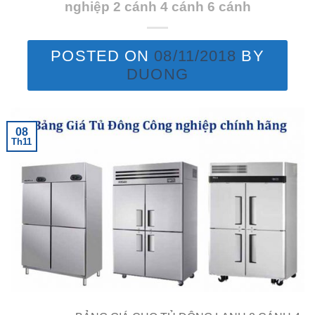
nghiệp 2 cánh 4 cánh 6 cánh
POSTED ON
08/11/2018
BY
DUONG
08
Th11