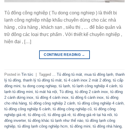
Tủ đông công nghiệp ( Tu dong cong nghiep ) là thiết bị
lạnh công nghiệp nhập khẩu chuyên dùng cho các nhà
hàng , cửa hàng , khách sạn , siêu thị , … để bảo quản và
trữ đông các loại thực phẩm . Với thiết kế chuyên nghiệp ,
hiện đại , […]
CONTINUE READING
→
Posted in
Tin tức
|
Tagged
... Tủ đông tủ mát
,
mua tủ đông lạnh
,
thanh
lý tủ đông
,
thanh lý tủ đông tủ mát
,
tủ 4 cánh inox 2 mát 2 đông
,
tủ cấp
đông mini
,
tu dong cong nghiep
,
tủ lạnh
,
tủ lạnh công nghiệp 4 cánh
,
tủ
lạnh tủ đông mini
,
tủ mát hà nội
,
Tủ đông
,
tủ đông 2 cánh inox
,
tủ đông
2 cánh đứng inox
,
tủ đông 4 cánh inox
,
tủ đông 6 cánh inox
,
tủ đông
cho nhà hàng
,
tủ đông công nghiệp 2 cánh
,
tủ đông công nghiệp 4 cánh
,
tủ đông công nghiệp 6 cánh
,
tủ đông công nghiệp cũ
,
tủ đông công
nghiệp giá rẻ
,
tủ đông cũ
,
tủ đông giá rẻ
,
tủ đông giá rẻ tại hà nôi
,
tủ
đông inverter
,
tủ đông khác tủ lạnh như thế nào
,
tủ đông lạnh công
nghiệp
,
tủ đông lạnh công nghiệp hcm
,
tủ đông mini
,
tủ đông nhà hàng
,