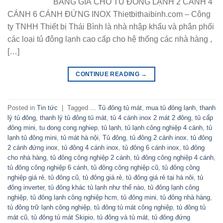
BẢNG GIÁ CHO TỦ ĐÔNG LẠNH 2 CÁNH 4
CÁNH 6 CÁNH ĐỨNG INOX Thietbithaibinh.com – Công
ty TNHH Thiết bị Thái Bình là nhà nhập khẩu và phân phối
các loại tủ đông lạnh cao cấp cho hệ thống các nhà hàng ,
[…]
CONTINUE READING
→
Posted in
Tin tức
|
Tagged
... Tủ đông tủ mát
,
mua tủ đông lạnh
,
thanh
lý tủ đông
,
thanh lý tủ đông tủ mát
,
tủ 4 cánh inox 2 mát 2 đông
,
tủ cấp
đông mini
,
tu dong cong nghiep
,
tủ lạnh
,
tủ lạnh công nghiệp 4 cánh
,
tủ
lạnh tủ đông mini
,
tủ mát hà nội
,
Tủ đông
,
tủ đông 2 cánh inox
,
tủ đông
2 cánh đứng inox
,
tủ đông 4 cánh inox
,
tủ đông 6 cánh inox
,
tủ đông
cho nhà hàng
,
tủ đông công nghiệp 2 cánh
,
tủ đông công nghiệp 4 cánh
,
tủ đông công nghiệp 6 cánh
,
tủ đông công nghiệp cũ
,
tủ đông công
nghiệp giá rẻ
,
tủ đông cũ
,
tủ đông giá rẻ
,
tủ đông giá rẻ tại hà nôi
,
tủ
đông inverter
,
tủ đông khác tủ lạnh như thế nào
,
tủ đông lạnh công
nghiệp
,
tủ đông lạnh công nghiệp hcm
,
tủ đông mini
,
tủ đông nhà hàng
,
tủ đông trữ lạnh công nghiệp
,
tủ đông tủ mát công nghiệp
,
tủ đông tủ
mát cũ
,
tủ đông tủ mát Skipio
,
tủ đông và tủ mát
,
tủ đông đứng