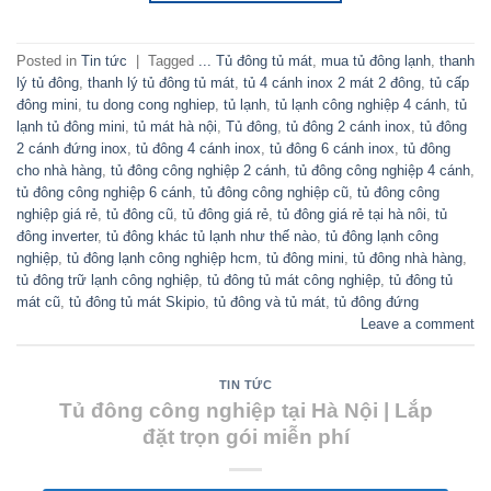
Posted in
Tin tức
|
Tagged
... Tủ đông tủ mát
,
mua tủ đông lạnh
,
thanh
lý tủ đông
,
thanh lý tủ đông tủ mát
,
tủ 4 cánh inox 2 mát 2 đông
,
tủ cấp
đông mini
,
tu dong cong nghiep
,
tủ lạnh
,
tủ lạnh công nghiệp 4 cánh
,
tủ
lạnh tủ đông mini
,
tủ mát hà nội
,
Tủ đông
,
tủ đông 2 cánh inox
,
tủ đông
2 cánh đứng inox
,
tủ đông 4 cánh inox
,
tủ đông 6 cánh inox
,
tủ đông
cho nhà hàng
,
tủ đông công nghiệp 2 cánh
,
tủ đông công nghiệp 4 cánh
,
tủ đông công nghiệp 6 cánh
,
tủ đông công nghiệp cũ
,
tủ đông công
nghiệp giá rẻ
,
tủ đông cũ
,
tủ đông giá rẻ
,
tủ đông giá rẻ tại hà nôi
,
tủ
đông inverter
,
tủ đông khác tủ lạnh như thế nào
,
tủ đông lạnh công
nghiệp
,
tủ đông lạnh công nghiệp hcm
,
tủ đông mini
,
tủ đông nhà hàng
,
tủ đông trữ lạnh công nghiệp
,
tủ đông tủ mát công nghiệp
,
tủ đông tủ
mát cũ
,
tủ đông tủ mát Skipio
,
tủ đông và tủ mát
,
tủ đông đứng
Leave a comment
TIN TỨC
Tủ đông công nghiệp tại Hà Nội | Lắp
đặt trọn gói miễn phí