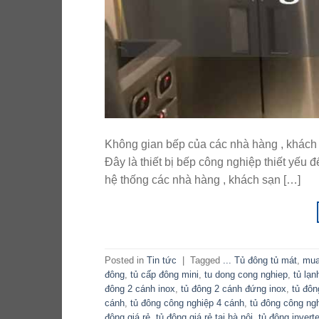
Không gian bếp của các nhà hàng , khách 
Đây là thiết bị bếp công nghiệp thiết yếu
hệ thống các nhà hàng , khách sạn […]
Posted in
Tin tức
|
Tagged
... Tủ đông tủ mát
,
mua
đông
,
tủ cấp đông mini
,
tu dong cong nghiep
,
tủ lạn
đông 2 cánh inox
,
tủ đông 2 cánh đứng inox
,
tủ đôn
cánh
,
tủ đông công nghiệp 4 cánh
,
tủ đông công ng
đông giá rẻ
,
tủ đông giá rẻ tại hà nôi
,
tủ đông inverte