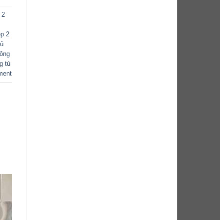
 2
ệp 2
tủ
công
g tủ
ment