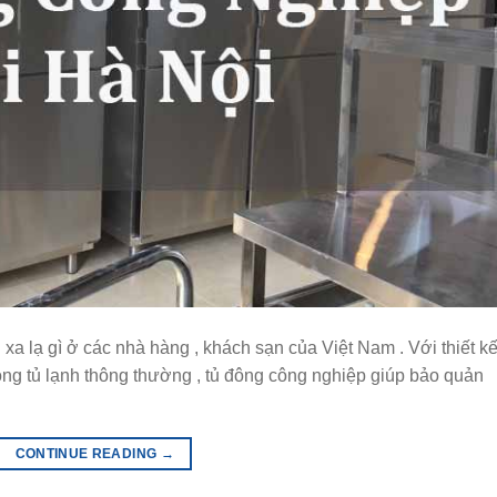
xa lạ gì ở các nhà hàng , khách sạn của Việt Nam . Với thiết k
òng tủ lạnh thông thường , tủ đông công nghiệp giúp bảo quản
CONTINUE READING
→