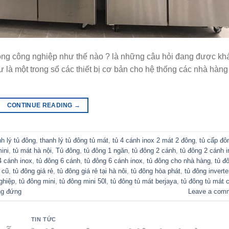
đông công nghiệp như thế nào ? là những câu hỏi đang được kh
à một trong số các thiết bị cơ bản cho hệ thống các nhà hàng 
CONTINUE READING
→
nh lý tủ đông
,
thanh lý tủ đông tủ mát
,
tủ 4 cánh inox 2 mát 2 đông
,
tủ cấp đô
ini
,
tủ mát hà nội
,
Tủ đông
,
tủ đông 1 ngăn
,
tủ đông 2 cánh
,
tủ đông 2 cánh i
4 cánh inox
,
tủ đông 6 cánh
,
tủ đông 6 cánh inox
,
tủ đông cho nhà hàng
,
tủ đ
 cũ
,
tủ đông giá rẻ
,
tủ đông giá rẻ tại hà nôi
,
tủ đông hòa phát
,
tủ đông inverte
ghiệp
,
tủ đông mini
,
tủ đông mini 50l
,
tủ đông tủ mát berjaya
,
tủ đông tủ mát 
ng đứng
Leave a com
TIN TỨC