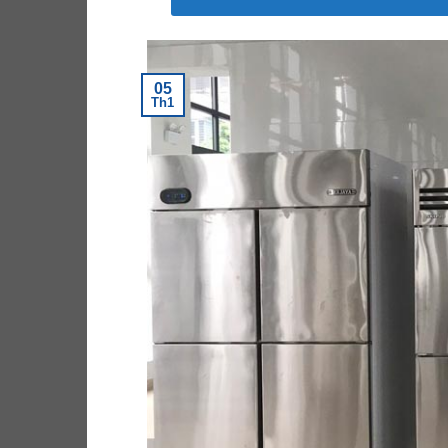
05
Th1