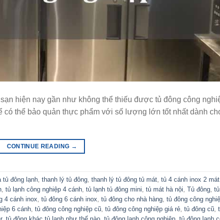
sạn hiện nay gần như không thể thiếu được tủ đông công nghiệ
 để có thể bảo quản thực phẩm với số lượng lớn tốt nhất dành ch
CONTINUE READING
→
 tủ đông lạnh
,
thanh lý tủ đông
,
thanh lý tủ đông tủ mát
,
tủ 4 cánh inox 2 mát
h
,
tủ lạnh công nghiệp 4 cánh
,
tủ lạnh tủ đông mini
,
tủ mát hà nội
,
Tủ đông
,
tủ
g 4 cánh inox
,
tủ đông 6 cánh inox
,
tủ đông cho nhà hàng
,
tủ đông công nghi
hiệp 6 cánh
,
tủ đông công nghiệp cũ
,
tủ đông công nghiệp giá rẻ
,
tủ đông cũ
,
r
,
tủ đông khác tủ lạnh như thế nào
,
tủ đông lạnh công nghiệp
,
tủ đông lạnh 