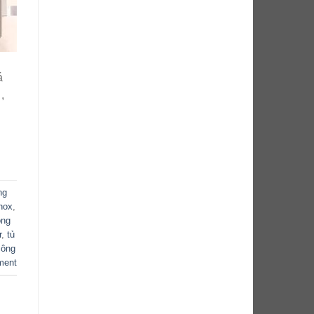
á
,
ng
nox
,
ông
r
,
tủ
công
ment