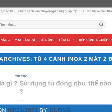
h/bảo trì
Chính sách vận chuyển/giao nhận/lắp đặt
Quy định và hình th
m
ếm:
 NĂNG
MÁY LÀM ĐÁ
TỦ ĐÔNG – TỦ MÁT
BẾP CÔNG NGHIỆP
 ARCHIVES:
TỦ 4 CÁNH INOX 2 MÁT 2
TIN TỨC
là gì ? Sử dụng tủ đông như thế nào
?
ON
05/01/2024
BY
DUONG