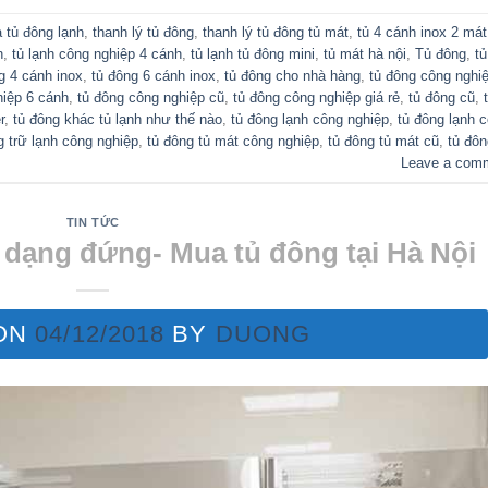
 tủ đông lạnh
,
thanh lý tủ đông
,
thanh lý tủ đông tủ mát
,
tủ 4 cánh inox 2 mát
h
,
tủ lạnh công nghiệp 4 cánh
,
tủ lạnh tủ đông mini
,
tủ mát hà nội
,
Tủ đông
,
tủ
g 4 cánh inox
,
tủ đông 6 cánh inox
,
tủ đông cho nhà hàng
,
tủ đông công nghi
hiệp 6 cánh
,
tủ đông công nghiệp cũ
,
tủ đông công nghiệp giá rẻ
,
tủ đông cũ
,
r
,
tủ đông khác tủ lạnh như thế nào
,
tủ đông lạnh công nghiệp
,
tủ đông lạnh 
g trữ lạnh công nghiệp
,
tủ đông tủ mát công nghiệp
,
tủ đông tủ mát cũ
,
tủ đôn
Leave a com
TIN TỨC
dạng đứng- Mua tủ đông tại Hà Nội
ON
04/12/2018
BY
DUONG