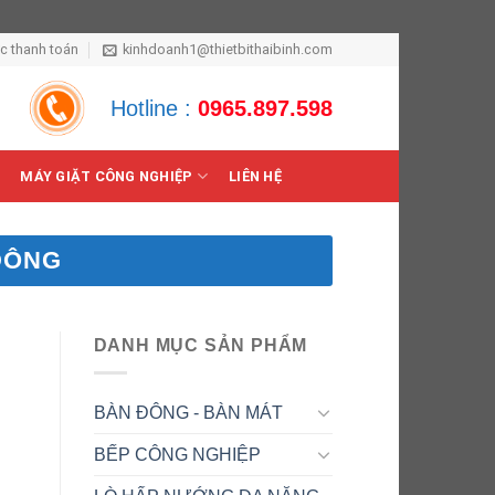
ức thanh toán
kinhdoanh1@thietbithaibinh.com
Hotline :
0965.897.598
MÁY GIẶT CÔNG NGHIỆP
LIÊN HỆ
 ĐÔNG
DANH MỤC SẢN PHẨM
BÀN ĐÔNG - BÀN MÁT
BẾP CÔNG NGHIỆP