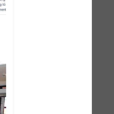
g tủ
ment