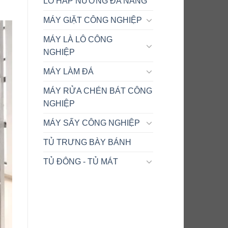
LÒ HẤP NƯỚNG ĐA NĂNG
MÁY GIẶT CÔNG NGHIỆP
MÁY LÀ LÔ CÔNG
NGHIỆP
MÁY LÀM ĐÁ
MÁY RỬA CHÉN BÁT CÔNG
NGHIỆP
MÁY SẤY CÔNG NGHIỆP
TỦ TRƯNG BÀY BÁNH
TỦ ĐÔNG - TỦ MÁT