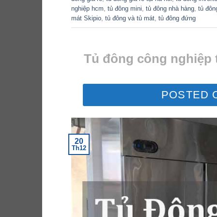
nghiệp hcm
,
tủ đông mini
,
tủ đông nhà hàng
,
tủ đôn
mát Skipio
,
tủ đông và tủ mát
,
tủ đông đứng
Tủ đông công nghiệp tạ
POSTED 
20
Th12