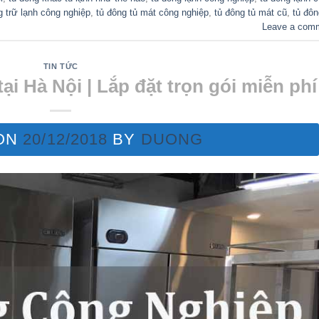
g trữ lạnh công nghiệp
,
tủ đông tủ mát công nghiệp
,
tủ đông tủ mát cũ
,
tủ đôn
Leave a com
TIN TỨC
i Hà Nội | Lắp đặt trọn gói miễn phí
ON
20/12/2018
BY
DUONG