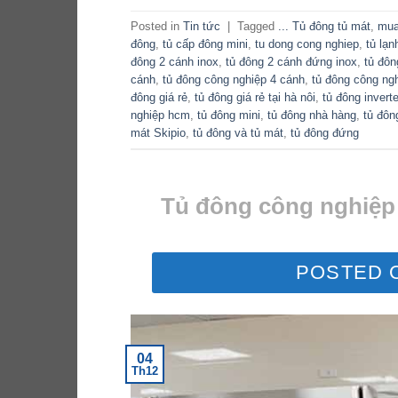
Posted in
Tin tức
|
Tagged
... Tủ đông tủ mát
,
mua
đông
,
tủ cấp đông mini
,
tu dong cong nghiep
,
tủ lạn
đông 2 cánh inox
,
tủ đông 2 cánh đứng inox
,
tủ đôn
cánh
,
tủ đông công nghiệp 4 cánh
,
tủ đông công ng
đông giá rẻ
,
tủ đông giá rẻ tại hà nôi
,
tủ đông inverte
nghiệp hcm
,
tủ đông mini
,
tủ đông nhà hàng
,
tủ đôn
mát Skipio
,
tủ đông và tủ mát
,
tủ đông đứng
Tủ đông công nghiệp 
POSTED 
04
Th12