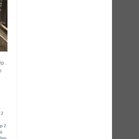
p .
o
 2
ệp 2
tủ
công