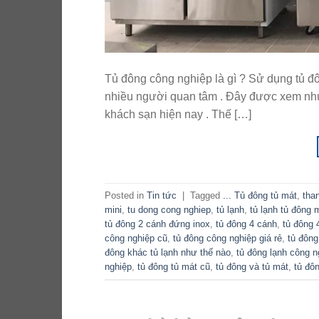
Tủ đông công nghiệp là gì ? Sử dụng tủ 
nhiều người quan tâm . Đây được xem như l
khách sạn hiện nay . Thế […]
Posted in
Tin tức
|
Tagged
... Tủ đông tủ mát
,
tha
mini
,
tu dong cong nghiep
,
tủ lạnh
,
tủ lạnh tủ đông m
tủ đông 2 cánh đứng inox
,
tủ đông 4 cánh
,
tủ đông 
công nghiệp cũ
,
tủ đông công nghiệp giá rẻ
,
tủ đông
đông khác tủ lạnh như thế nào
,
tủ đông lạnh công n
nghiệp
,
tủ đông tủ mát cũ
,
tủ đông và tủ mát
,
tủ đô