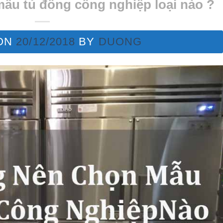
ẫu tủ đông công nghiệp loại nào ?
ON
20/12/2018
BY
DUONG