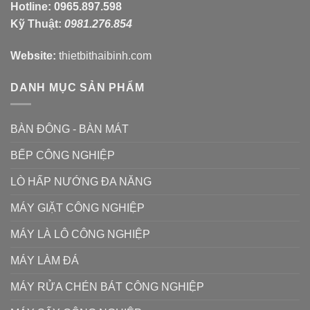
Hotline:
0965.897.598
Kỹ Thuật:
0981.276.854
Website:
thietbithaibinh.com
DANH MỤC SẢN PHẨM
BÀN ĐÔNG - BÀN MÁT
BẾP CÔNG NGHIỆP
LÒ HẤP NƯỚNG ĐA NĂNG
MÁY GIẶT CÔNG NGHIỆP
MÁY LÀ LÔ CÔNG NGHIỆP
MÁY LÀM ĐÁ
MÁY RỬA CHÉN BÁT CÔNG NGHIỆP