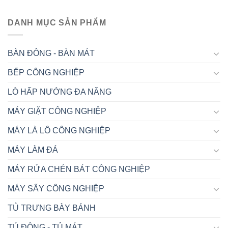
DANH MỤC SẢN PHẨM
BÀN ĐÔNG - BÀN MÁT
BẾP CÔNG NGHIỆP
LÒ HẤP NƯỚNG ĐA NĂNG
MÁY GIẶT CÔNG NGHIỆP
MÁY LÀ LÔ CÔNG NGHIỆP
MÁY LÀM ĐÁ
MÁY RỬA CHÉN BÁT CÔNG NGHIỆP
MÁY SẤY CÔNG NGHIỆP
TỦ TRƯNG BÀY BÁNH
TỦ ĐÔNG - TỦ MÁT