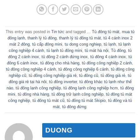
This entry was posted in
Tin tức
and tagged
... Tủ đông tủ mát
,
mua tủ
đông lạnh
,
thanh lý tủ đông
,
thanh lý tủ đông tủ mát
,
tủ 4 cánh inox 2
mát 2 đông
,
tủ cấp đông mini
,
tu dong cong nghiep
,
tủ lạnh
,
tủ lạnh
công nghiệp 4 cánh
,
tủ lạnh tủ đông mini
,
tủ mát hà nội
,
Tủ đông
,
tủ
đông 2 cánh inox
,
tủ đông 2 cánh đứng inox
,
tủ đông 4 cánh inox
,
tủ
đông 6 cánh inox
,
tủ đông cho nhà hàng
,
tủ đông công nghiệp 2 cánh
,
tủ đông công nghiệp 4 cánh
,
tủ đông công nghiệp 6 cánh
,
tủ đông công
nghiệp cũ
,
tủ đông công nghiệp giá rẻ
,
tủ đông cũ
,
tủ đông giá rẻ
,
tủ
đông giá rẻ tại hà nôi
,
tủ đông inverter
,
tủ đông khác tủ lạnh như thế
nào
,
tủ đông lạnh công nghiệp
,
tủ đông lạnh công nghiệp hcm
,
tủ đông
mini
,
tủ đông nhà hàng
,
tủ đông trữ lạnh công nghiệp
,
tủ đông tủ mát
công nghiệp
,
tủ đông tủ mát cũ
,
tủ đông tủ mát Skipio
,
tủ đông và tủ
mát
,
tủ đông đứng
.
DUONG