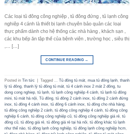
Các loại tủ đông công nghiệp , tủ đông đứng , tủ lạnh công
nghiệp 4 cánh là thiết bị lạnh chuyên bảo quản các loại
thực phẩm dành cho hệ thống các nhà hàng , khách sạn ,
các khu bếp ăn tập thể của bệnh viện , trường học , siêu thị
,… […]
CONTINUE READING
→
Posted in
Tin tức
|
Tagged
... Tủ đông tủ mát
,
mua tủ đông lạnh
,
thanh
lý tủ đông
,
thanh lý tủ đông tủ mát
,
tủ 4 cánh inox 2 mát 2 đông
,
tu
dong cong nghiep
,
tủ lạnh
,
tủ lạnh công nghiệp 4 cánh
,
tủ lạnh tủ đông
mini
,
tủ mát hà nội
,
Tủ đông
,
tủ đông 2 cánh inox
,
tủ đông 2 cánh đứng
inox
,
tủ đông 4 cánh inox
,
tủ đông 6 cánh inox
,
tủ đông cho nhà hàng
,
tủ đông công nghiệp 2 cánh
,
tủ đông công nghiệp 4 cánh
,
tủ đông công
nghiệp 6 cánh
,
tủ đông công nghiệp cũ
,
tủ đông công nghiệp giá rẻ
,
tủ
đông cũ
,
tủ đông giá rẻ
,
tủ đông giá rẻ tại hà nôi
,
tủ đông khác tủ lạnh
như thế nào
,
tủ đông lạnh công nghiệp
,
tủ đông lạnh công nghiệp hcm
,