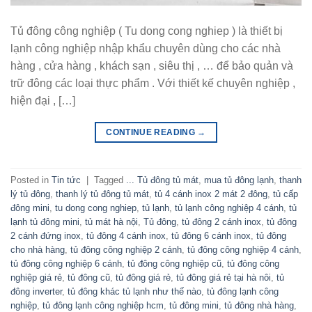
Tủ đông công nghiệp ( Tu dong cong nghiep ) là thiết bị
lạnh công nghiệp nhập khẩu chuyên dùng cho các nhà
hàng , cửa hàng , khách sạn , siêu thị , … để bảo quản và
trữ đông các loại thực phẩm . Với thiết kế chuyên nghiệp ,
hiện đại , […]
CONTINUE READING
→
Posted in
Tin tức
|
Tagged
... Tủ đông tủ mát
,
mua tủ đông lạnh
,
thanh
lý tủ đông
,
thanh lý tủ đông tủ mát
,
tủ 4 cánh inox 2 mát 2 đông
,
tủ cấp
đông mini
,
tu dong cong nghiep
,
tủ lạnh
,
tủ lạnh công nghiệp 4 cánh
,
tủ
lạnh tủ đông mini
,
tủ mát hà nội
,
Tủ đông
,
tủ đông 2 cánh inox
,
tủ đông
2 cánh đứng inox
,
tủ đông 4 cánh inox
,
tủ đông 6 cánh inox
,
tủ đông
cho nhà hàng
,
tủ đông công nghiệp 2 cánh
,
tủ đông công nghiệp 4 cánh
,
tủ đông công nghiệp 6 cánh
,
tủ đông công nghiệp cũ
,
tủ đông công
nghiệp giá rẻ
,
tủ đông cũ
,
tủ đông giá rẻ
,
tủ đông giá rẻ tại hà nôi
,
tủ
đông inverter
,
tủ đông khác tủ lạnh như thế nào
,
tủ đông lạnh công
nghiệp
,
tủ đông lạnh công nghiệp hcm
,
tủ đông mini
,
tủ đông nhà hàng
,