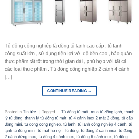
Tủ đông công nghiệp là dòng tủ lạnh cao cấp , tủ lạnh
công suất lớn , sử dụng tiện lợi với độ bền cao , bảo quản
thực phẩm rất tốt trong thời gian dài , phù hợp với tất cả
các loại thực phẩm . Tủ đông công nghiệp 2 cánh 4 cánh
[…]
CONTINUE READING
→
Posted in
Tin tức
|
Tagged
... Tủ đông tủ mát
,
mua tủ đông lạnh
,
thanh
lý tủ đông
,
thanh lý tủ đông tủ mát
,
tủ 4 cánh inox 2 mát 2 đông
,
tủ cấp
đông mini
,
tu dong cong nghiep
,
tủ lạnh
,
tủ lạnh công nghiệp 4 cánh
,
tủ
lạnh tủ đông mini
,
tủ mát hà nội
,
Tủ đông
,
tủ đông 2 cánh inox
,
tủ đông
2 cánh đứng inox
,
tủ đông 4 cánh inox
,
tủ đông 6 cánh inox
,
tủ đông