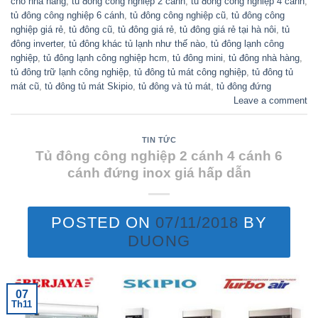
cho nhà hàng
,
tủ đông công nghiệp 2 cánh
,
tủ đông công nghiệp 4 cánh
,
tủ đông công nghiệp 6 cánh
,
tủ đông công nghiệp cũ
,
tủ đông công
nghiệp giá rẻ
,
tủ đông cũ
,
tủ đông giá rẻ
,
tủ đông giá rẻ tại hà nôi
,
tủ
đông inverter
,
tủ đông khác tủ lạnh như thế nào
,
tủ đông lạnh công
nghiệp
,
tủ đông lạnh công nghiệp hcm
,
tủ đông mini
,
tủ đông nhà hàng
,
tủ đông trữ lạnh công nghiệp
,
tủ đông tủ mát công nghiệp
,
tủ đông tủ
mát cũ
,
tủ đông tủ mát Skipio
,
tủ đông và tủ mát
,
tủ đông đứng
Leave a comment
TIN TỨC
Tủ đông công nghiệp 2 cánh 4 cánh 6
cánh đứng inox giá hấp dẫn
POSTED ON
07/11/2018
BY
DUONG
07
Th11