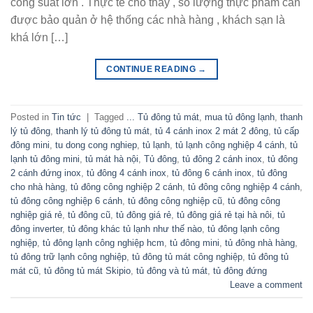
công suất lớn . Thực tế cho thấy , số lượng thực phẩm cần
được bảo quản ở hệ thống các nhà hàng , khách sạn là
khá lớn […]
CONTINUE READING
→
Posted in
Tin tức
|
Tagged
... Tủ đông tủ mát
,
mua tủ đông lạnh
,
thanh
lý tủ đông
,
thanh lý tủ đông tủ mát
,
tủ 4 cánh inox 2 mát 2 đông
,
tủ cấp
đông mini
,
tu dong cong nghiep
,
tủ lạnh
,
tủ lạnh công nghiệp 4 cánh
,
tủ
lạnh tủ đông mini
,
tủ mát hà nội
,
Tủ đông
,
tủ đông 2 cánh inox
,
tủ đông
2 cánh đứng inox
,
tủ đông 4 cánh inox
,
tủ đông 6 cánh inox
,
tủ đông
cho nhà hàng
,
tủ đông công nghiệp 2 cánh
,
tủ đông công nghiệp 4 cánh
,
tủ đông công nghiệp 6 cánh
,
tủ đông công nghiệp cũ
,
tủ đông công
nghiệp giá rẻ
,
tủ đông cũ
,
tủ đông giá rẻ
,
tủ đông giá rẻ tại hà nôi
,
tủ
đông inverter
,
tủ đông khác tủ lạnh như thế nào
,
tủ đông lạnh công
nghiệp
,
tủ đông lạnh công nghiệp hcm
,
tủ đông mini
,
tủ đông nhà hàng
,
tủ đông trữ lạnh công nghiệp
,
tủ đông tủ mát công nghiệp
,
tủ đông tủ
mát cũ
,
tủ đông tủ mát Skipio
,
tủ đông và tủ mát
,
tủ đông đứng
Leave a comment