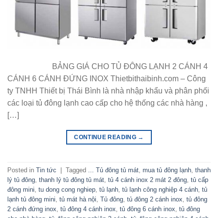
BẢNG GIÁ CHO TỦ ĐÔNG LẠNH 2 CÁNH 4
CÁNH 6 CÁNH ĐỨNG INOX Thietbithaibinh.com – Công
ty TNHH Thiết bị Thái Bình là nhà nhập khẩu và phân phối
các loại tủ đông lạnh cao cấp cho hệ thống các nhà hàng ,
[…]
CONTINUE READING
→
Posted in
Tin tức
|
Tagged
... Tủ đông tủ mát
,
mua tủ đông lạnh
,
thanh
lý tủ đông
,
thanh lý tủ đông tủ mát
,
tủ 4 cánh inox 2 mát 2 đông
,
tủ cấp
đông mini
,
tu dong cong nghiep
,
tủ lạnh
,
tủ lạnh công nghiệp 4 cánh
,
tủ
lạnh tủ đông mini
,
tủ mát hà nội
,
Tủ đông
,
tủ đông 2 cánh inox
,
tủ đông
2 cánh đứng inox
,
tủ đông 4 cánh inox
,
tủ đông 6 cánh inox
,
tủ đông