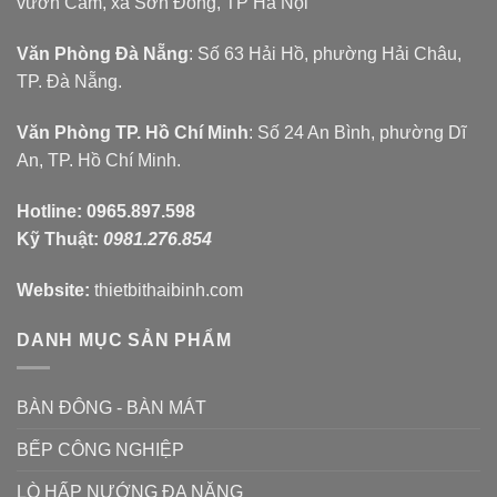
vườn Cam, xã Sơn Đồng, TP Hà Nội
Văn Phòng Đà Nẵng
: Số 63 Hải Hồ, phường Hải Châu,
TP. Đà Nẵng.
Văn Phòng TP. Hồ Chí Minh
: Số 24 An Bình, phường Dĩ
An, TP. Hồ Chí Minh.
Hotline:
0965.897.598
Kỹ Thuật:
0981.276.854
Website:
thietbithaibinh.com
DANH MỤC SẢN PHẨM
BÀN ĐÔNG - BÀN MÁT
BẾP CÔNG NGHIỆP
LÒ HẤP NƯỚNG ĐA NĂNG