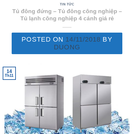
TIN TỨC
Tủ đông đứng – Tủ đông công nghiệp –
Tủ lạnh công nghiệp 4 cánh giá rẻ
POSTED ON
14/11/2018
BY
DUONG
14
Th11