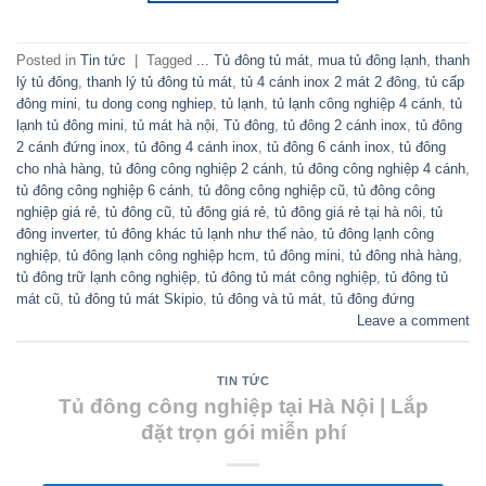
Posted in
Tin tức
|
Tagged
... Tủ đông tủ mát
,
mua tủ đông lạnh
,
thanh
lý tủ đông
,
thanh lý tủ đông tủ mát
,
tủ 4 cánh inox 2 mát 2 đông
,
tủ cấp
đông mini
,
tu dong cong nghiep
,
tủ lạnh
,
tủ lạnh công nghiệp 4 cánh
,
tủ
lạnh tủ đông mini
,
tủ mát hà nội
,
Tủ đông
,
tủ đông 2 cánh inox
,
tủ đông
2 cánh đứng inox
,
tủ đông 4 cánh inox
,
tủ đông 6 cánh inox
,
tủ đông
cho nhà hàng
,
tủ đông công nghiệp 2 cánh
,
tủ đông công nghiệp 4 cánh
,
tủ đông công nghiệp 6 cánh
,
tủ đông công nghiệp cũ
,
tủ đông công
nghiệp giá rẻ
,
tủ đông cũ
,
tủ đông giá rẻ
,
tủ đông giá rẻ tại hà nôi
,
tủ
đông inverter
,
tủ đông khác tủ lạnh như thế nào
,
tủ đông lạnh công
nghiệp
,
tủ đông lạnh công nghiệp hcm
,
tủ đông mini
,
tủ đông nhà hàng
,
tủ đông trữ lạnh công nghiệp
,
tủ đông tủ mát công nghiệp
,
tủ đông tủ
mát cũ
,
tủ đông tủ mát Skipio
,
tủ đông và tủ mát
,
tủ đông đứng
Leave a comment
TIN TỨC
Tủ đông công nghiệp tại Hà Nội | Lắp
đặt trọn gói miễn phí