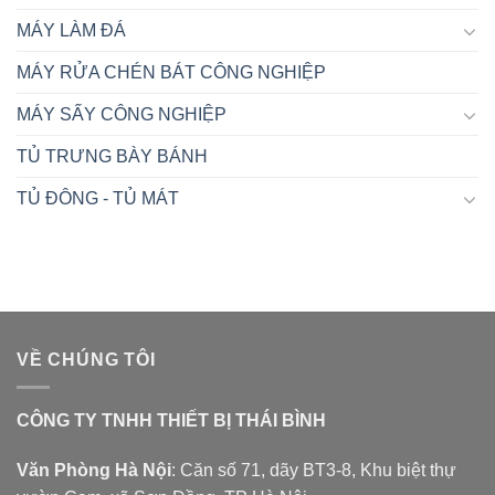
MÁY LÀM ĐÁ
MÁY RỬA CHÉN BÁT CÔNG NGHIỆP
MÁY SẤY CÔNG NGHIỆP
TỦ TRƯNG BÀY BÁNH
TỦ ĐÔNG - TỦ MÁT
VỀ CHÚNG TÔI
CÔNG TY TNHH THIẾT BỊ THÁI BÌNH
Văn Phòng Hà Nội
: Căn số 71, dãy BT3-8, Khu biệt thự