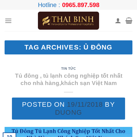
Skip
Hotline :
0965.897.598
to
content
TAG ARCHIVES:
Ủ ĐÔNG
TIN TỨC
Tủ đông , tủ lạnh công nghiệp tốt nhất
cho nhà hàng,khách sạn Việt Nam
POSTED ON
19/11/2018
BY
DUONG