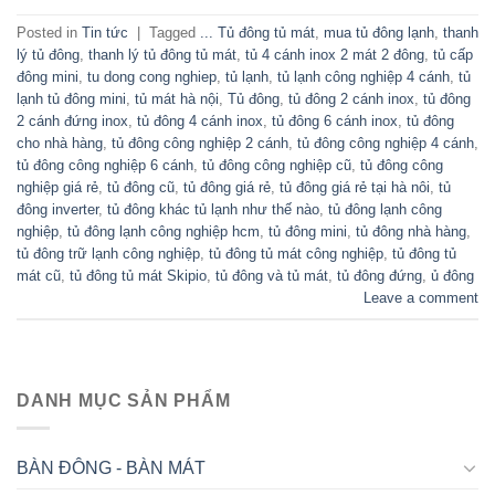
Posted in
Tin tức
|
Tagged
... Tủ đông tủ mát
,
mua tủ đông lạnh
,
thanh
lý tủ đông
,
thanh lý tủ đông tủ mát
,
tủ 4 cánh inox 2 mát 2 đông
,
tủ cấp
đông mini
,
tu dong cong nghiep
,
tủ lạnh
,
tủ lạnh công nghiệp 4 cánh
,
tủ
lạnh tủ đông mini
,
tủ mát hà nội
,
Tủ đông
,
tủ đông 2 cánh inox
,
tủ đông
2 cánh đứng inox
,
tủ đông 4 cánh inox
,
tủ đông 6 cánh inox
,
tủ đông
cho nhà hàng
,
tủ đông công nghiệp 2 cánh
,
tủ đông công nghiệp 4 cánh
,
tủ đông công nghiệp 6 cánh
,
tủ đông công nghiệp cũ
,
tủ đông công
nghiệp giá rẻ
,
tủ đông cũ
,
tủ đông giá rẻ
,
tủ đông giá rẻ tại hà nôi
,
tủ
đông inverter
,
tủ đông khác tủ lạnh như thế nào
,
tủ đông lạnh công
nghiệp
,
tủ đông lạnh công nghiệp hcm
,
tủ đông mini
,
tủ đông nhà hàng
,
tủ đông trữ lạnh công nghiệp
,
tủ đông tủ mát công nghiệp
,
tủ đông tủ
mát cũ
,
tủ đông tủ mát Skipio
,
tủ đông và tủ mát
,
tủ đông đứng
,
ủ đông
Leave a comment
DANH MỤC SẢN PHẨM
BÀN ĐÔNG - BÀN MÁT