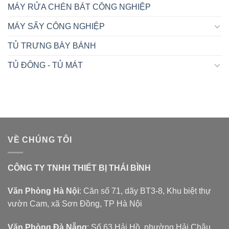
MÁY RỬA CHÉN BÁT CÔNG NGHIỆP
MÁY SẤY CÔNG NGHIỆP
TỦ TRƯNG BÀY BÁNH
TỦ ĐÔNG - TỦ MÁT
VỀ CHÚNG TÔI
CÔNG TY TNHH THIẾT BỊ THÁI BÌNH
Văn Phòng Hà Nội
: Căn số 71, dãy BT3-8, Khu biệt thự
vườn Cam, xã Sơn Đồng, TP Hà Nội
Văn Phòng Đà Nẵng
: Số 63 Hải Hồ, phường Hải Châu,