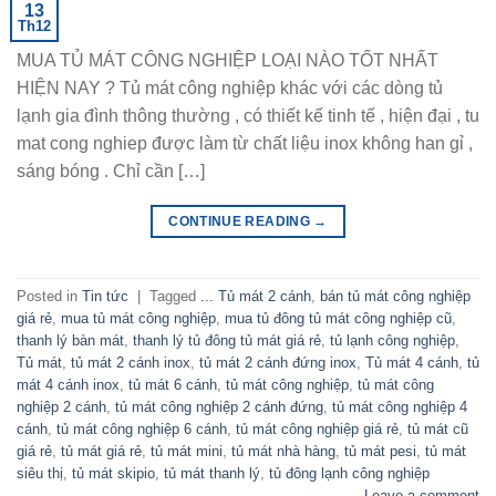
13
Th12
MUA TỦ MÁT CÔNG NGHIỆP LOẠI NÀO TỐT NHẤT
HIỆN NAY ? Tủ mát công nghiệp khác với các dòng tủ
lạnh gia đình thông thường , có thiết kế tinh tế , hiện đại , tu
mat cong nghiep được làm từ chất liệu inox không han gỉ ,
sáng bóng . Chỉ cần […]
CONTINUE READING
→
Posted in
Tin tức
|
Tagged
... Tủ mát 2 cánh
,
bán tủ mát công nghiệp
giá rẻ
,
mua tủ mát công nghiệp
,
mua tủ đông tủ mát công nghiệp cũ
,
thanh lý bàn mát
,
thanh lý tủ đông tủ mát giá rẻ
,
tủ lạnh công nghiệp
,
Tủ mát
,
tủ mát 2 cánh inox
,
tủ mát 2 cánh đứng inox
,
Tủ mát 4 cánh
,
tủ
mát 4 cánh inox
,
tủ mát 6 cánh
,
tủ mát công nghiệp
,
tủ mát công
nghiệp 2 cánh
,
tủ mát công nghiệp 2 cánh đứng
,
tủ mát công nghiệp 4
cánh
,
tủ mát công nghiệp 6 cánh
,
tủ mát công nghiệp giá rẻ
,
tủ mát cũ
giá rẻ
,
tủ mát giá rẻ
,
tủ mát mini
,
tủ mát nhà hàng
,
tủ mát pesi
,
tủ mát
siêu thị
,
tủ mát skipio
,
tủ mát thanh lý
,
tủ đông lạnh công nghiệp
Leave a comment