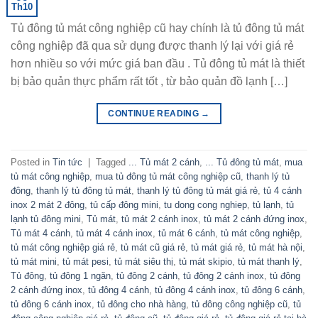
Th10
Tủ đông tủ mát công nghiệp cũ hay chính là tủ đông tủ mát
công nghiệp đã qua sử dụng được thanh lý lại với giá rẻ
hơn nhiều so với mức giá ban đầu . Tủ đông tủ mát là thiết
bị bảo quản thực phẩm rất tốt , từ bảo quản đồ lạnh […]
CONTINUE READING
→
Posted in
Tin tức
|
Tagged
... Tủ mát 2 cánh
,
... Tủ đông tủ mát
,
mua
tủ mát công nghiệp
,
mua tủ đông tủ mát công nghiệp cũ
,
thanh lý tủ
đông
,
thanh lý tủ đông tủ mát
,
thanh lý tủ đông tủ mát giá rẻ
,
tủ 4 cánh
inox 2 mát 2 đông
,
tủ cấp đông mini
,
tu dong cong nghiep
,
tủ lạnh
,
tủ
lạnh tủ đông mini
,
Tủ mát
,
tủ mát 2 cánh inox
,
tủ mát 2 cánh đứng inox
,
Tủ mát 4 cánh
,
tủ mát 4 cánh inox
,
tủ mát 6 cánh
,
tủ mát công nghiệp
,
tủ mát công nghiệp giá rẻ
,
tủ mát cũ giá rẻ
,
tủ mát giá rẻ
,
tủ mát hà nội
,
tủ mát mini
,
tủ mát pesi
,
tủ mát siêu thị
,
tủ mát skipio
,
tủ mát thanh lý
,
Tủ đông
,
tủ đông 1 ngăn
,
tủ đông 2 cánh
,
tủ đông 2 cánh inox
,
tủ đông
2 cánh đứng inox
,
tủ đông 4 cánh
,
tủ đông 4 cánh inox
,
tủ đông 6 cánh
,
tủ đông 6 cánh inox
,
tủ đông cho nhà hàng
,
tủ đông công nghiệp cũ
,
tủ