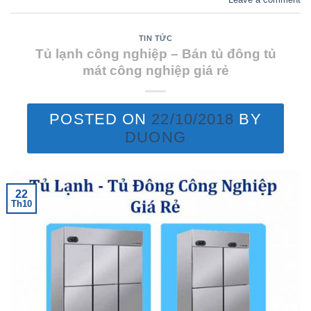
TIN TỨC
Tủ lạnh công nghiệp – Bán tủ đông tủ
mát công nghiệp giá rẻ
POSTED ON
22/10/2018
BY
DUONG
22
Th10