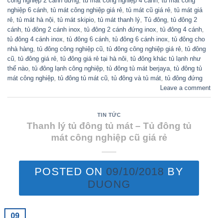
công nghiệp 2 cánh đứng
,
tủ mát công nghiệp 4 cánh
,
tủ mát công
nghiệp 6 cánh
,
tủ mát công nghiệp giá rẻ
,
tủ mát cũ giá rẻ
,
tủ mát giá
rẻ
,
tủ mát hà nội
,
tủ mát skipio
,
tủ mát thanh lý
,
Tủ đông
,
tủ đông 2
cánh
,
tủ đông 2 cánh inox
,
tủ đông 2 cánh đứng inox
,
tủ đông 4 cánh
,
tủ đông 4 cánh inox
,
tủ đông 6 cánh
,
tủ đông 6 cánh inox
,
tủ đông cho
nhà hàng
,
tủ đông công nghiệp cũ
,
tủ đông công nghiệp giá rẻ
,
tủ đông
cũ
,
tủ đông giá rẻ
,
tủ đông giá rẻ tại hà nôi
,
tủ đông khác tủ lạnh như
thế nào
,
tủ đông lạnh công nghiệp
,
tủ đông tủ mát berjaya
,
tủ đông tủ
mát công nghiệp
,
tủ đông tủ mát cũ
,
tủ đông và tủ mát
,
tủ đông đứng
Leave a comment
TIN TỨC
Thanh lý tủ đông tủ mát – Tủ đông tủ
mát công nghiệp cũ giá rẻ
POSTED ON
09/10/2018
BY
DUONG
09