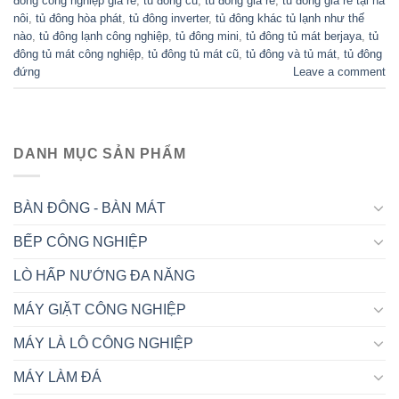
đông công nghiệp giá rẻ
,
tủ đông cũ
,
tủ đông giá rẻ
,
tủ đông giá rẻ tại hà
nôi
,
tủ đông hòa phát
,
tủ đông inverter
,
tủ đông khác tủ lạnh như thế
nào
,
tủ đông lạnh công nghiệp
,
tủ đông mini
,
tủ đông tủ mát berjaya
,
tủ
đông tủ mát công nghiệp
,
tủ đông tủ mát cũ
,
tủ đông và tủ mát
,
tủ đông
đứng
Leave a comment
DANH MỤC SẢN PHẨM
BÀN ĐÔNG - BÀN MÁT
BẾP CÔNG NGHIỆP
LÒ HẤP NƯỚNG ĐA NĂNG
MÁY GIẶT CÔNG NGHIỆP
MÁY LÀ LÔ CÔNG NGHIỆP
MÁY LÀM ĐÁ