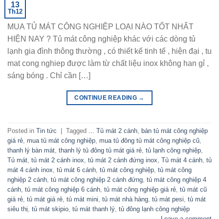
13
Th12
MUA TỦ MÁT CÔNG NGHIỆP LOẠI NÀO TỐT NHẤT
HIỆN NAY ? Tủ mát công nghiệp khác với các dòng tủ
lạnh gia đình thông thường , có thiết kế tinh tế , hiện đại , tu
mat cong nghiep được làm từ chất liệu inox không han gỉ ,
sáng bóng . Chỉ cần […]
CONTINUE READING
→
Posted in
Tin tức
|
Tagged
... Tủ mát 2 cánh
,
bán tủ mát công nghiệp
giá rẻ
,
mua tủ mát công nghiệp
,
mua tủ đông tủ mát công nghiệp cũ
,
thanh lý bàn mát
,
thanh lý tủ đông tủ mát giá rẻ
,
tủ lạnh công nghiệp
,
Tủ mát
,
tủ mát 2 cánh inox
,
tủ mát 2 cánh đứng inox
,
Tủ mát 4 cánh
,
tủ
mát 4 cánh inox
,
tủ mát 6 cánh
,
tủ mát công nghiệp
,
tủ mát công
nghiệp 2 cánh
,
tủ mát công nghiệp 2 cánh đứng
,
tủ mát công nghiệp 4
cánh
,
tủ mát công nghiệp 6 cánh
,
tủ mát công nghiệp giá rẻ
,
tủ mát cũ
giá rẻ
,
tủ mát giá rẻ
,
tủ mát mini
,
tủ mát nhà hàng
,
tủ mát pesi
,
tủ mát
siêu thị
,
tủ mát skipio
,
tủ mát thanh lý
,
tủ đông lạnh công nghiệp
Leave a comment