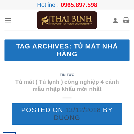
Skip
Hotline :
0965.897.598
to
content
TAG ARCHIVES:
TỦ MÁT NHÀ
HÀNG
TIN TỨC
Tủ mát ( Tủ lạnh ) công nghiệp 4 cánh
mẫu nhập khẩu mới nhất
POSTED ON
13/12/2018
BY
DUONG