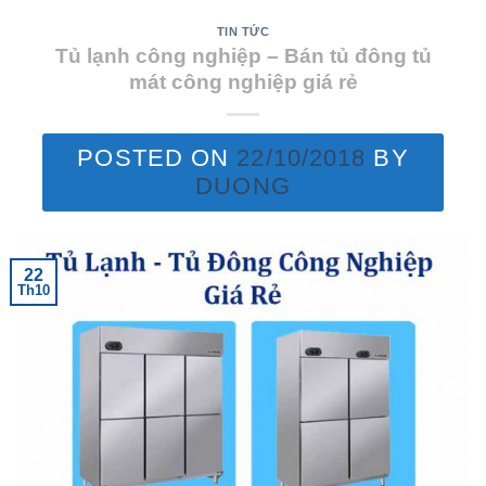
TIN TỨC
Tủ lạnh công nghiệp – Bán tủ đông tủ
mát công nghiệp giá rẻ
POSTED ON
22/10/2018
BY
DUONG
22
Th10