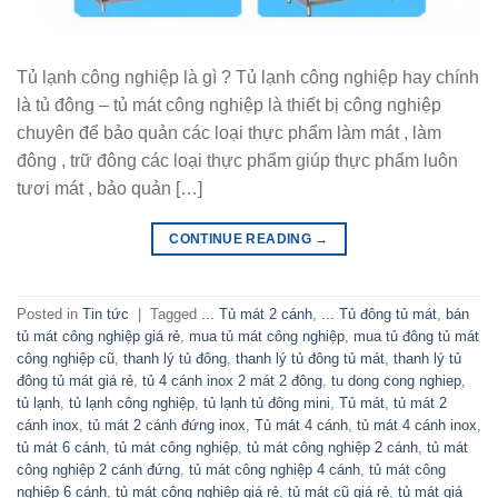
Tủ lạnh công nghiệp là gì ? Tủ lạnh công nghiệp hay chính
là tủ đông – tủ mát công nghiệp là thiết bị công nghiệp
chuyên để bảo quản các loại thực phẩm làm mát , làm
đông , trữ đông các loại thực phẩm giúp thực phẩm luôn
tươi mát , bảo quản […]
CONTINUE READING
→
Posted in
Tin tức
|
Tagged
... Tủ mát 2 cánh
,
... Tủ đông tủ mát
,
bán
tủ mát công nghiệp giá rẻ
,
mua tủ mát công nghiệp
,
mua tủ đông tủ mát
công nghiệp cũ
,
thanh lý tủ đông
,
thanh lý tủ đông tủ mát
,
thanh lý tủ
đông tủ mát giá rẻ
,
tủ 4 cánh inox 2 mát 2 đông
,
tu dong cong nghiep
,
tủ lạnh
,
tủ lạnh công nghiệp
,
tủ lạnh tủ đông mini
,
Tủ mát
,
tủ mát 2
cánh inox
,
tủ mát 2 cánh đứng inox
,
Tủ mát 4 cánh
,
tủ mát 4 cánh inox
,
tủ mát 6 cánh
,
tủ mát công nghiệp
,
tủ mát công nghiệp 2 cánh
,
tủ mát
công nghiệp 2 cánh đứng
,
tủ mát công nghiệp 4 cánh
,
tủ mát công
nghiệp 6 cánh
,
tủ mát công nghiệp giá rẻ
,
tủ mát cũ giá rẻ
,
tủ mát giá