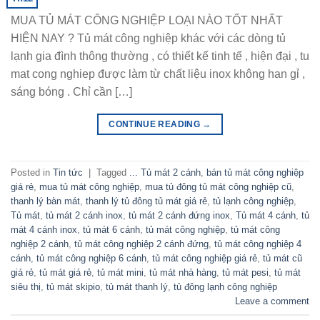
MUA TỦ MÁT CÔNG NGHIỆP LOẠI NÀO TỐT NHẤT
HIỆN NAY ? Tủ mát công nghiệp khác với các dòng tủ
lạnh gia đình thông thường , có thiết kế tinh tế , hiện đại , tu
mat cong nghiep được làm từ chất liệu inox không han gỉ ,
sáng bóng . Chỉ cần […]
CONTINUE READING
→
Posted in
Tin tức
|
Tagged
... Tủ mát 2 cánh
,
bán tủ mát công nghiệp
giá rẻ
,
mua tủ mát công nghiệp
,
mua tủ đông tủ mát công nghiệp cũ
,
thanh lý bàn mát
,
thanh lý tủ đông tủ mát giá rẻ
,
tủ lạnh công nghiệp
,
Tủ mát
,
tủ mát 2 cánh inox
,
tủ mát 2 cánh đứng inox
,
Tủ mát 4 cánh
,
tủ
mát 4 cánh inox
,
tủ mát 6 cánh
,
tủ mát công nghiệp
,
tủ mát công
nghiệp 2 cánh
,
tủ mát công nghiệp 2 cánh đứng
,
tủ mát công nghiệp 4
cánh
,
tủ mát công nghiệp 6 cánh
,
tủ mát công nghiệp giá rẻ
,
tủ mát cũ
giá rẻ
,
tủ mát giá rẻ
,
tủ mát mini
,
tủ mát nhà hàng
,
tủ mát pesi
,
tủ mát
siêu thị
,
tủ mát skipio
,
tủ mát thanh lý
,
tủ đông lạnh công nghiệp
Leave a comment