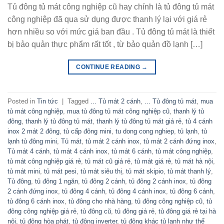
Tủ đông tủ mát công nghiệp cũ hay chính là tủ đông tủ mát
công nghiệp đã qua sử dụng được thanh lý lại với giá rẻ
hơn nhiều so với mức giá ban đầu . Tủ đông tủ mát là thiết
bị bảo quản thực phẩm rất tốt , từ bảo quản đồ lạnh […]
CONTINUE READING
→
Posted in
Tin tức
|
Tagged
... Tủ mát 2 cánh
,
... Tủ đông tủ mát
,
mua
tủ mát công nghiệp
,
mua tủ đông tủ mát công nghiệp cũ
,
thanh lý tủ
đông
,
thanh lý tủ đông tủ mát
,
thanh lý tủ đông tủ mát giá rẻ
,
tủ 4 cánh
inox 2 mát 2 đông
,
tủ cấp đông mini
,
tu dong cong nghiep
,
tủ lạnh
,
tủ
lạnh tủ đông mini
,
Tủ mát
,
tủ mát 2 cánh inox
,
tủ mát 2 cánh đứng inox
,
Tủ mát 4 cánh
,
tủ mát 4 cánh inox
,
tủ mát 6 cánh
,
tủ mát công nghiệp
,
tủ mát công nghiệp giá rẻ
,
tủ mát cũ giá rẻ
,
tủ mát giá rẻ
,
tủ mát hà nội
,
tủ mát mini
,
tủ mát pesi
,
tủ mát siêu thị
,
tủ mát skipio
,
tủ mát thanh lý
,
Tủ đông
,
tủ đông 1 ngăn
,
tủ đông 2 cánh
,
tủ đông 2 cánh inox
,
tủ đông
2 cánh đứng inox
,
tủ đông 4 cánh
,
tủ đông 4 cánh inox
,
tủ đông 6 cánh
,
tủ đông 6 cánh inox
,
tủ đông cho nhà hàng
,
tủ đông công nghiệp cũ
,
tủ
đông công nghiệp giá rẻ
,
tủ đông cũ
,
tủ đông giá rẻ
,
tủ đông giá rẻ tại hà
nôi
,
tủ đông hòa phát
,
tủ đông inverter
,
tủ đông khác tủ lạnh như thế