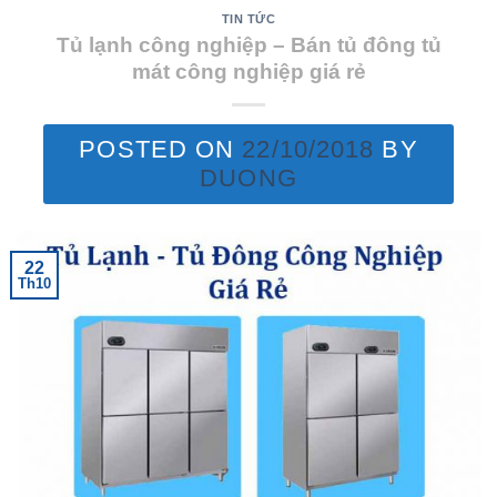
TIN TỨC
Tủ lạnh công nghiệp – Bán tủ đông tủ
mát công nghiệp giá rẻ
POSTED ON
22/10/2018
BY
DUONG
22
Th10