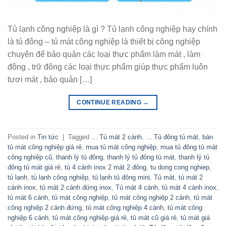
Tủ lạnh công nghiệp là gì ? Tủ lạnh công nghiệp hay chính
là tủ đông – tủ mát công nghiệp là thiết bị công nghiệp
chuyên để bảo quản các loại thực phẩm làm mát , làm
đông , trữ đông các loại thực phẩm giúp thực phẩm luôn
tươi mát , bảo quản […]
CONTINUE READING
→
Posted in
Tin tức
|
Tagged
... Tủ mát 2 cánh
,
... Tủ đông tủ mát
,
bán
tủ mát công nghiệp giá rẻ
,
mua tủ mát công nghiệp
,
mua tủ đông tủ mát
công nghiệp cũ
,
thanh lý tủ đông
,
thanh lý tủ đông tủ mát
,
thanh lý tủ
đông tủ mát giá rẻ
,
tủ 4 cánh inox 2 mát 2 đông
,
tu dong cong nghiep
,
tủ lạnh
,
tủ lạnh công nghiệp
,
tủ lạnh tủ đông mini
,
Tủ mát
,
tủ mát 2
cánh inox
,
tủ mát 2 cánh đứng inox
,
Tủ mát 4 cánh
,
tủ mát 4 cánh inox
,
tủ mát 6 cánh
,
tủ mát công nghiệp
,
tủ mát công nghiệp 2 cánh
,
tủ mát
công nghiệp 2 cánh đứng
,
tủ mát công nghiệp 4 cánh
,
tủ mát công
nghiệp 6 cánh
,
tủ mát công nghiệp giá rẻ
,
tủ mát cũ giá rẻ
,
tủ mát giá