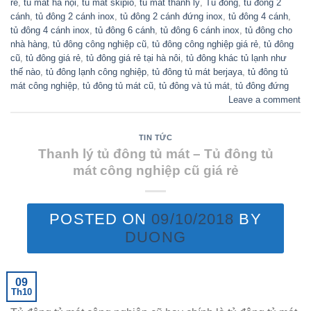
rẻ
,
tủ mát hà nội
,
tủ mát skipio
,
tủ mát thanh lý
,
Tủ đông
,
tủ đông 2
cánh
,
tủ đông 2 cánh inox
,
tủ đông 2 cánh đứng inox
,
tủ đông 4 cánh
,
tủ đông 4 cánh inox
,
tủ đông 6 cánh
,
tủ đông 6 cánh inox
,
tủ đông cho
nhà hàng
,
tủ đông công nghiệp cũ
,
tủ đông công nghiệp giá rẻ
,
tủ đông
cũ
,
tủ đông giá rẻ
,
tủ đông giá rẻ tại hà nôi
,
tủ đông khác tủ lạnh như
thế nào
,
tủ đông lạnh công nghiệp
,
tủ đông tủ mát berjaya
,
tủ đông tủ
mát công nghiệp
,
tủ đông tủ mát cũ
,
tủ đông và tủ mát
,
tủ đông đứng
Leave a comment
TIN TỨC
Thanh lý tủ đông tủ mát – Tủ đông tủ
mát công nghiệp cũ giá rẻ
POSTED ON
09/10/2018
BY
DUONG
09
Th10