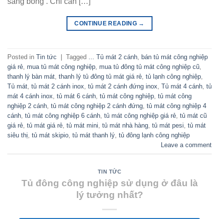
sáng bóng . Chỉ cần […]
CONTINUE READING
→
Posted in
Tin tức
|
Tagged
... Tủ mát 2 cánh
,
bán tủ mát công nghiệp
giá rẻ
,
mua tủ mát công nghiệp
,
mua tủ đông tủ mát công nghiệp cũ
,
thanh lý bàn mát
,
thanh lý tủ đông tủ mát giá rẻ
,
tủ lạnh công nghiệp
,
Tủ mát
,
tủ mát 2 cánh inox
,
tủ mát 2 cánh đứng inox
,
Tủ mát 4 cánh
,
tủ
mát 4 cánh inox
,
tủ mát 6 cánh
,
tủ mát công nghiệp
,
tủ mát công
nghiệp 2 cánh
,
tủ mát công nghiệp 2 cánh đứng
,
tủ mát công nghiệp 4
cánh
,
tủ mát công nghiệp 6 cánh
,
tủ mát công nghiệp giá rẻ
,
tủ mát cũ
giá rẻ
,
tủ mát giá rẻ
,
tủ mát mini
,
tủ mát nhà hàng
,
tủ mát pesi
,
tủ mát
siêu thị
,
tủ mát skipio
,
tủ mát thanh lý
,
tủ đông lạnh công nghiệp
Leave a comment
TIN TỨC
Tủ đông công nghiệp sử dụng ở đâu là
lý tưởng nhất?