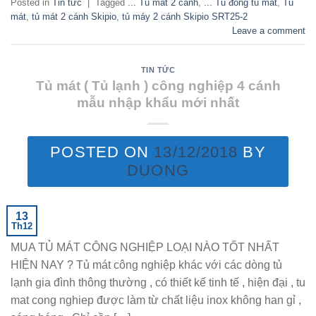
Posted in
Tin tức
|
Tagged
... Tủ mát 2 cánh
,
... Tủ đông tủ mát
,
Tủ
mát
,
tủ mát 2 cánh Skipio
,
tủ máy 2 cánh Skipio SRT25-2
Leave a comment
TIN TỨC
Tủ mát ( Tủ lạnh ) công nghiệp 4 cánh
mẫu nhập khẩu mới nhất
POSTED ON
13/12/2018
BY
DUONG
13
Th12
MUA TỦ MÁT CÔNG NGHIỆP LOẠI NÀO TỐT NHẤT
HIỆN NAY ? Tủ mát công nghiệp khác với các dòng tủ
lạnh gia đình thông thường , có thiết kế tinh tế , hiện đại , tu
mat cong nghiep được làm từ chất liệu inox không han gỉ ,