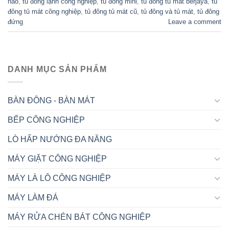
nào
,
tủ đông lạnh công nghiệp
,
tủ đông mini
,
tủ đông tủ mát berjaya
,
tủ
đông tủ mát công nghiệp
,
tủ đông tủ mát cũ
,
tủ đông và tủ mát
,
tủ đông
đứng
Leave a comment
DANH MỤC SẢN PHẨM
BÀN ĐÔNG - BÀN MÁT
BẾP CÔNG NGHIỆP
LÒ HẤP NƯỚNG ĐA NĂNG
MÁY GIẶT CÔNG NGHIỆP
MÁY LÀ LÔ CÔNG NGHIỆP
MÁY LÀM ĐÁ
MÁY RỬA CHÉN BÁT CÔNG NGHIỆP