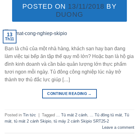
POSTED ON
13/11/2018
BY
DUONG
13
Th11
Bạn là chủ của một nhà hàng, khách sạn hay bạn đang
làm việc tại bếp ăn tập thể quy mô lớn? Hoặc bạn là hộ gia
đình kinh doanh và cần bảo quản lượng lớn thực phẩm
tươi ngon mỗi ngày. Tủ đông công nghiệp lúc này trở
thành trợ thủ đắc lực giúp […]
CONTINUE READING
→
Posted in
Tin tức
|
Tagged
... Tủ mát 2 cánh
,
... Tủ đông tủ mát
,
Tủ
mát
,
tủ mát 2 cánh Skipio
,
tủ máy 2 cánh Skipio SRT25-2
Leave a comment