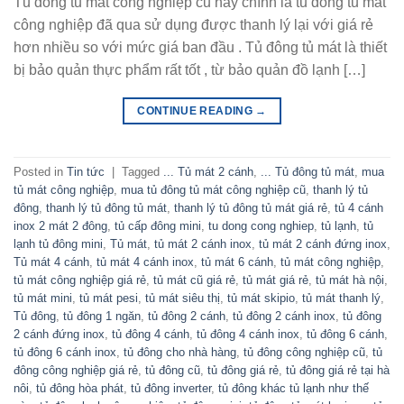
Tủ đông tủ mát công nghiệp cũ hay chính là tủ đông tủ mát
công nghiệp đã qua sử dụng được thanh lý lại với giá rẻ
hơn nhiều so với mức giá ban đầu . Tủ đông tủ mát là thiết
bị bảo quản thực phẩm rất tốt , từ bảo quản đồ lạnh […]
CONTINUE READING
→
Posted in
Tin tức
|
Tagged
... Tủ mát 2 cánh
,
... Tủ đông tủ mát
,
mua
tủ mát công nghiệp
,
mua tủ đông tủ mát công nghiệp cũ
,
thanh lý tủ
đông
,
thanh lý tủ đông tủ mát
,
thanh lý tủ đông tủ mát giá rẻ
,
tủ 4 cánh
inox 2 mát 2 đông
,
tủ cấp đông mini
,
tu dong cong nghiep
,
tủ lạnh
,
tủ
lạnh tủ đông mini
,
Tủ mát
,
tủ mát 2 cánh inox
,
tủ mát 2 cánh đứng inox
,
Tủ mát 4 cánh
,
tủ mát 4 cánh inox
,
tủ mát 6 cánh
,
tủ mát công nghiệp
,
tủ mát công nghiệp giá rẻ
,
tủ mát cũ giá rẻ
,
tủ mát giá rẻ
,
tủ mát hà nội
,
tủ mát mini
,
tủ mát pesi
,
tủ mát siêu thị
,
tủ mát skipio
,
tủ mát thanh lý
,
Tủ đông
,
tủ đông 1 ngăn
,
tủ đông 2 cánh
,
tủ đông 2 cánh inox
,
tủ đông
2 cánh đứng inox
,
tủ đông 4 cánh
,
tủ đông 4 cánh inox
,
tủ đông 6 cánh
,
tủ đông 6 cánh inox
,
tủ đông cho nhà hàng
,
tủ đông công nghiệp cũ
,
tủ
đông công nghiệp giá rẻ
,
tủ đông cũ
,
tủ đông giá rẻ
,
tủ đông giá rẻ tại hà
nôi
,
tủ đông hòa phát
,
tủ đông inverter
,
tủ đông khác tủ lạnh như thế