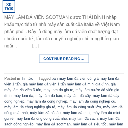
30
Th10
MÁY LÀM ĐÁ VIÊN SCOTMAN được THÁI BÌNH nhập
khẩu trực tiếp từ nhà máy sản xuất của Italia về Việt Nam
phân phối . Đây là dòng máy làm đá viên chất lượng đạt
chuẩn quốc tế , làm đá chuyên nghiệp chỉ trong thời gian
ngắn . […]
CONTINUE READING
→
Posted in
Tin tức
|
Tagged
bán máy làm đá viên cũ
,
giá máy làm đá
viên 1 tấn
,
giá máy làm đá viên 1 tấn máy làm đá mini gia đình
,
giá
máy làm đá viên 3 tấn
,
may lam da gia re
,
máy làm nước đá viên gia
đình
,
máy làm đá
,
máy làm đá bào
,
máy làm đá cây
,
máy làm đá cây
công nghiệp
,
máy làm đá công nghiệp
,
máy làm đá công nghiệp cũ
,
máy làm đá công nghiệp giá rẻ
,
máy làm đá công suất lớn
,
máy làm đá
công suất nhỏ
,
máy làm đá hải âu
,
máy làm đá mini
,
máy làm đá mini
giá rẻ
,
máy làm đá ống công suất nhỏ
,
máy làm đá sạch
,
máy làm đá
sạch công nghiệp
,
máy làm đá scotman
,
máy làm đá siêu tốc
,
máy làm