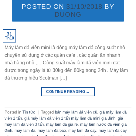
POSTED ON
31/10/2018
BY
DUONG
31
Th10
Máy làm đá viên mini là dòng máy làm đá công suất nhỏ
chuyên sử dụng ở các quán cafe , các quán ăn nhanh ,
nhà hàng nhỏ ,… Công suất máy làm đá viên mini đạt
được trong ngày là từ 30kg đến 80kg trong 24h . Máy làm
đá thương hiệu Scotman […]
CONTINUE READING
→
Posted in
Tin tức
|
Tagged
bán máy làm đá viên cũ
,
giá máy làm đá
viên 1 tấn
,
giá máy làm đá viên 1 tấn máy làm đá mini gia đình
,
giá
máy làm đá viên 3 tấn
,
may lam da gia re
,
máy làm nước đá viên gia
đình
,
máy làm đá
,
máy làm đá bào
,
máy làm đá cây
,
máy làm đá cây