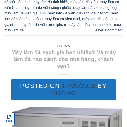
đá siêu tốc mini
,
máy làm đá tinh khiết
,
máy làm đá viên
,
máy làm đá
viên 5 tấn
,
máy làm đá viên công nghiệp
,
máy làm đá viên dạng ống
,
máy làm đá viên gia đình
,
máy làm đá viên gia đình loại nào tốt
,
máy
làm đá viên hình vuông
,
máy làm đá viên mini
,
máy làm đá viên mini
gia đình
,
máy làm đá viên mini tphcm
,
máy làm đá viên tinh khiết
,
mua
may lam da
Leave a comment
TIN TỨC
Máy làm đá sạch giá bao nhiêu? Và máy
làm đá nào dành cho nhà hàng, khách
sạn?
POSTED ON
17/09/2018
BY
DUONG
17
Th9