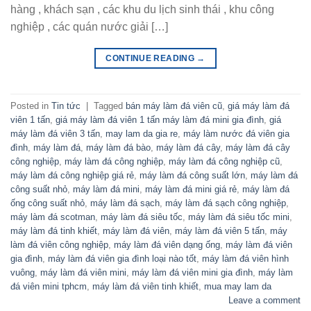
hàng , khách sạn , các khu du lịch sinh thái , khu công
nghiệp , các quán nước giải […]
CONTINUE READING
→
Posted in
Tin tức
|
Tagged
bán máy làm đá viên cũ
,
giá máy làm đá
viên 1 tấn
,
giá máy làm đá viên 1 tấn máy làm đá mini gia đình
,
giá
máy làm đá viên 3 tấn
,
may lam da gia re
,
máy làm nước đá viên gia
đình
,
máy làm đá
,
máy làm đá bào
,
máy làm đá cây
,
máy làm đá cây
công nghiệp
,
máy làm đá công nghiệp
,
máy làm đá công nghiệp cũ
,
máy làm đá công nghiệp giá rẻ
,
máy làm đá công suất lớn
,
máy làm đá
công suất nhỏ
,
máy làm đá mini
,
máy làm đá mini giá rẻ
,
máy làm đá
ống công suất nhỏ
,
máy làm đá sạch
,
máy làm đá sạch công nghiệp
,
máy làm đá scotman
,
máy làm đá siêu tốc
,
máy làm đá siêu tốc mini
,
máy làm đá tinh khiết
,
máy làm đá viên
,
máy làm đá viên 5 tấn
,
máy
làm đá viên công nghiệp
,
máy làm đá viên dạng ống
,
máy làm đá viên
gia đình
,
máy làm đá viên gia đình loại nào tốt
,
máy làm đá viên hình
vuông
,
máy làm đá viên mini
,
máy làm đá viên mini gia đình
,
máy làm
đá viên mini tphcm
,
máy làm đá viên tinh khiết
,
mua may lam da
Leave a comment