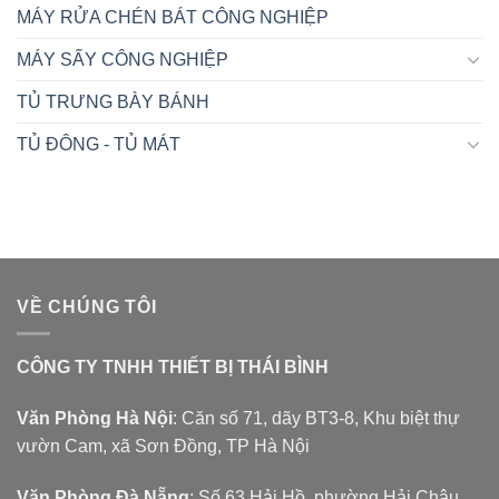
MÁY RỬA CHÉN BÁT CÔNG NGHIỆP
MÁY SẤY CÔNG NGHIỆP
TỦ TRƯNG BÀY BÁNH
TỦ ĐÔNG - TỦ MÁT
VỀ CHÚNG TÔI
CÔNG TY TNHH THIẾT BỊ THÁI BÌNH
Văn Phòng Hà Nội
: Căn số 71, dãy BT3-8, Khu biệt thự
vườn Cam, xã Sơn Đồng, TP Hà Nội
Văn Phòng Đà Nẵng
: Số 63 Hải Hồ, phường Hải Châu,