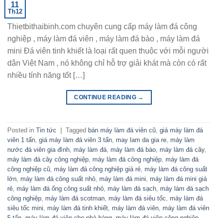
11
Th12
Thietbithaibinh.com chuyên cung cấp máy làm đá công
nghiệp , máy làm đá viên , máy làm đá bào , máy làm đá
mini Đá viên tinh khiết là loại rất quen thuộc với mỗi người
dân Việt Nam , nó không chỉ hỗ trợ giải khát mà còn có rất
nhiều tính năng tốt […]
CONTINUE READING
→
Posted in
Tin tức
|
Tagged
bán máy làm đá viên cũ
,
giá máy làm đá
viên 1 tấn
,
giá máy làm đá viên 3 tấn
,
may lam da gia re
,
máy làm
nước đá viên gia đình
,
máy làm đá
,
máy làm đá bào
,
máy làm đá cây
,
máy làm đá cây công nghiệp
,
máy làm đá công nghiệp
,
máy làm đá
công nghiệp cũ
,
máy làm đá công nghiệp giá rẻ
,
máy làm đá công suất
lớn
,
máy làm đá công suất nhỏ
,
máy làm đá mini
,
máy làm đá mini giá
rẻ
,
máy làm đá ống công suất nhỏ
,
máy làm đá sạch
,
máy làm đá sạch
công nghiệp
,
máy làm đá scotman
,
máy làm đá siêu tốc
,
máy làm đá
siêu tốc mini
,
máy làm đá tinh khiết
,
máy làm đá viên
,
máy làm đá viên
5 tấn
,
máy làm đá viên cho nhà hàng
,
máy làm đá viên công nghiệp
,