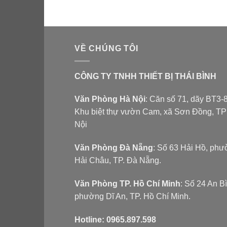
VỀ CHÚNG TÔI
CÔNG TY TNHH THIẾT BỊ THÁI BÌNH
Văn Phòng Hà Nội
: Căn số 71, dãy BT3-8
Khu biệt thự vườn Cam, xã Sơn Đồng, T
Nội
Văn Phòng Đà Nẵng
: Số 63 Hải Hồ, ph
Hải Châu, TP. Đà Nẵng.
Văn Phòng TP. Hồ Chí Minh
: Số 24 An B
phường Dĩ An, TP. Hồ Chí Minh.
Hotline:
0965.897.598