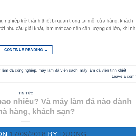
g nghiệp trở thành thiết bị quan trọng tại mỗi cửa hàng, khách
với nhu cầu giải khát, làm mát cao nên cần lượng đá lớn, khi nh
CONTINUE READING
→
 làm đá công nghiệp
,
máy làm đá viên sạch
,
máy làm đá viên tinh khiết
Leave a com
TIN TỨC
bao nhiêu? Và máy làm đá nào dành
hà hàng, khách sạn?
ON
17/09/2018
BY
DUONG