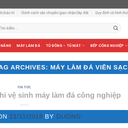
h/bảo trì
Chính sách vận chuyển/giao nhận/lắp đặt
Quy định và hình th
m
ếm:
 NĂNG
MÁY LÀM ĐÁ
TỦ ĐÔNG – TỦ MÁT
BẾP CÔNG NGHIỆP
AG ARCHIVES:
MÁY LÀM ĐÁ VIÊN SẠ
TIN TỨC
khi vệ sinh máy làm đá công nghiệp
 ON
21/11/2018
BY
DUONG