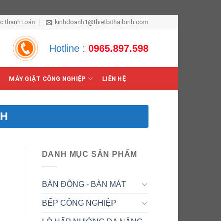
ức thanh toán
kinhdoanh1@thietbithaibinh.com
Hotline :
0965.897.598
MÁY GIẶT CÔNG NGHIỆP
LIÊN HỆ
CH
DANH MỤC SẢN PHẨM
BÀN ĐÔNG - BÀN MÁT
BẾP CÔNG NGHIỆP