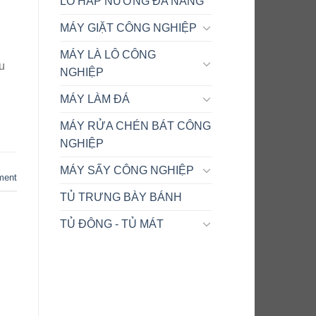
LÒ HẤP NƯỚNG ĐA NĂNG
MÁY GIẶT CÔNG NGHIỆP
MÁY LÀ LÔ CÔNG
u
NGHIỆP
MÁY LÀM ĐÁ
MÁY RỬA CHÉN BÁT CÔNG
NGHIỆP
MÁY SẤY CÔNG NGHIỆP
ment
TỦ TRƯNG BÀY BÁNH
TỦ ĐÔNG - TỦ MÁT