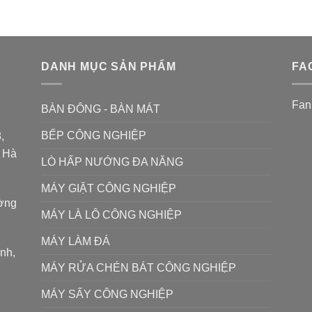
DANH MỤC SẢN PHẨM
FA
Fan
BÀN ĐÔNG - BÀN MÁT
BẾP CÔNG NGHIỆP
,
P Hà
LÒ HẤP NƯỚNG ĐA NĂNG
MÁY GIẶT CÔNG NGHIỆP
ường
MÁY LÀ LÔ CÔNG NGHIỆP
MÁY LÀM ĐÁ
ình,
MÁY RỬA CHÉN BÁT CÔNG NGHIỆP
MÁY SẤY CÔNG NGHIỆP