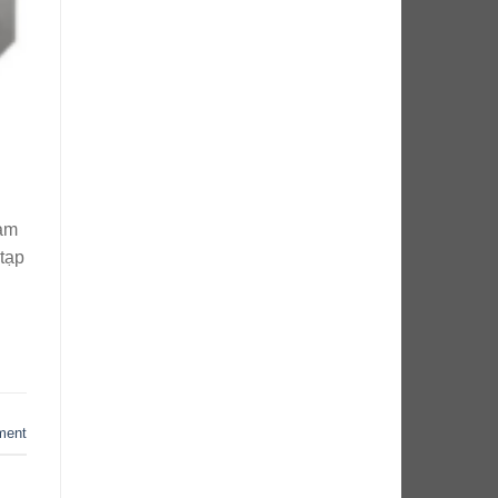
làm
 tạp
ment