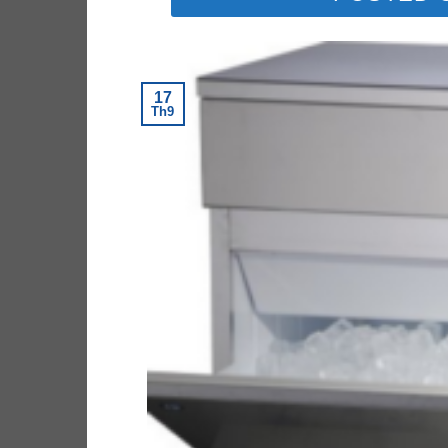
17
Th9