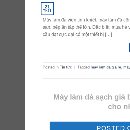
21
Th11
Máy làm đá viên tinh khiết, máy làm đá côn
sạn, bếp ăn tập thể lớn. Đặc biệt, mùa hè 
cầu đạt cực đại có một thiết bị […]
Posted in
Tin tức
|
Tagged
may lam da gia re
,
máy
Máy làm đá sạch giá 
cho n
POSTED 