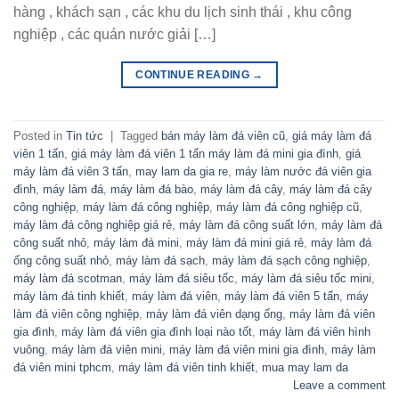
hàng , khách sạn , các khu du lịch sinh thái , khu công
nghiệp , các quán nước giải […]
CONTINUE READING
→
Posted in
Tin tức
|
Tagged
bán máy làm đá viên cũ
,
giá máy làm đá
viên 1 tấn
,
giá máy làm đá viên 1 tấn máy làm đá mini gia đình
,
giá
máy làm đá viên 3 tấn
,
may lam da gia re
,
máy làm nước đá viên gia
đình
,
máy làm đá
,
máy làm đá bào
,
máy làm đá cây
,
máy làm đá cây
công nghiệp
,
máy làm đá công nghiệp
,
máy làm đá công nghiệp cũ
,
máy làm đá công nghiệp giá rẻ
,
máy làm đá công suất lớn
,
máy làm đá
công suất nhỏ
,
máy làm đá mini
,
máy làm đá mini giá rẻ
,
máy làm đá
ống công suất nhỏ
,
máy làm đá sạch
,
máy làm đá sạch công nghiệp
,
máy làm đá scotman
,
máy làm đá siêu tốc
,
máy làm đá siêu tốc mini
,
máy làm đá tinh khiết
,
máy làm đá viên
,
máy làm đá viên 5 tấn
,
máy
làm đá viên công nghiệp
,
máy làm đá viên dạng ống
,
máy làm đá viên
gia đình
,
máy làm đá viên gia đình loại nào tốt
,
máy làm đá viên hình
vuông
,
máy làm đá viên mini
,
máy làm đá viên mini gia đình
,
máy làm
đá viên mini tphcm
,
máy làm đá viên tinh khiết
,
mua may lam da
Leave a comment