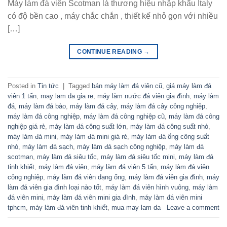
Máy làm đá viên Scotman là thương hiệu nhập khẩu Italy
có độ bền cao , máy chắc chắn , thiết kế nhỏ gọn với nhiều
[…]
CONTINUE READING
→
Posted in
Tin tức
|
Tagged
bán máy làm đá viên cũ
,
giá máy làm đá
viên 1 tấn
,
may lam da gia re
,
máy làm nước đá viên gia đình
,
máy làm
đá
,
máy làm đá bào
,
máy làm đá cây
,
máy làm đá cây công nghiệp
,
máy làm đá công nghiệp
,
máy làm đá công nghiệp cũ
,
máy làm đá công
nghiệp giá rẻ
,
máy làm đá công suất lớn
,
máy làm đá công suất nhỏ
,
máy làm đá mini
,
máy làm đá mini giá rẻ
,
máy làm đá ống công suất
nhỏ
,
máy làm đá sạch
,
máy làm đá sạch công nghiệp
,
máy làm đá
scotman
,
máy làm đá siêu tốc
,
máy làm đá siêu tốc mini
,
máy làm đá
tinh khiết
,
máy làm đá viên
,
máy làm đá viên 5 tấn
,
máy làm đá viên
công nghiệp
,
máy làm đá viên dạng ống
,
máy làm đá viên gia đình
,
máy
làm đá viên gia đình loại nào tốt
,
máy làm đá viên hình vuông
,
máy làm
đá viên mini
,
máy làm đá viên mini gia đình
,
máy làm đá viên mini
tphcm
,
máy làm đá viên tinh khiết
,
mua may lam da
Leave a comment