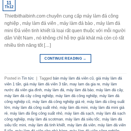
11
Th12
Thietbithaibinh.com chuyên cung cấp máy làm đá công
nghiệp , máy làm đá viên , máy làm đá bào , máy làm đá
mini Đá viên tinh khiết là loại rất quen thuộc với mỗi người
dân Việt Nam , nó không chỉ hỗ trợ giải khát mà còn có rất
nhiều tính năng tốt […]
CONTINUE READING
→
Posted in
Tin tức
|
Tagged
bán máy làm đá viên cũ
,
giá máy làm đá
viên 1 tấn
,
giá máy làm đá viên 3 tấn
,
may lam da gia re
,
máy làm
nước đá viên gia đình
,
máy làm đá
,
máy làm đá bào
,
máy làm đá cây
,
máy làm đá cây công nghiệp
,
máy làm đá công nghiệp
,
máy làm đá
công nghiệp cũ
,
máy làm đá công nghiệp giá rẻ
,
máy làm đá công suất
lớn
,
máy làm đá công suất nhỏ
,
máy làm đá mini
,
máy làm đá mini giá
rẻ
,
máy làm đá ống công suất nhỏ
,
máy làm đá sạch
,
máy làm đá sạch
công nghiệp
,
máy làm đá scotman
,
máy làm đá siêu tốc
,
máy làm đá
siêu tốc mini
,
máy làm đá tinh khiết
,
máy làm đá viên
,
máy làm đá viên
5 tấn
,
máy làm đá viên cho nhà hàng
,
máy làm đá viên công nghiệp
,