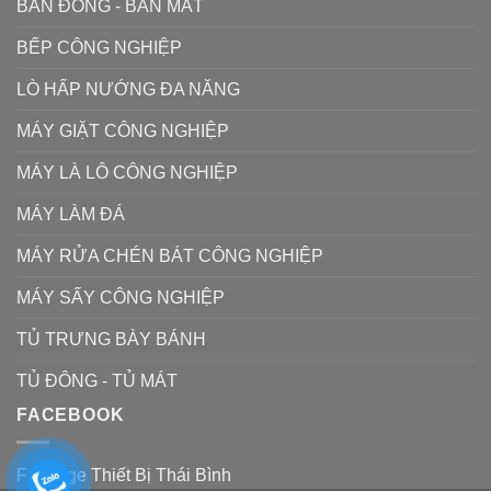
BÀN ĐÔNG - BÀN MÁT
BẾP CÔNG NGHIỆP
LÒ HẤP NƯỚNG ĐA NĂNG
MÁY GIẶT CÔNG NGHIỆP
MÁY LÀ LÔ CÔNG NGHIỆP
MÁY LÀM ĐÁ
MÁY RỬA CHÉN BÁT CÔNG NGHIỆP
MÁY SẤY CÔNG NGHIỆP
TỦ TRƯNG BÀY BÁNH
TỦ ĐÔNG - TỦ MÁT
FACEBOOK
Fanpage Thiết Bị Thái Bình