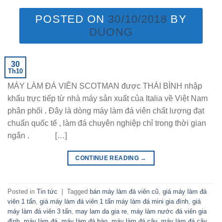
POSTED ON
30/10/2018
BY
DUONG
30
Th10
MÁY LÀM ĐÁ VIÊN SCOTMAN được THÁI BÌNH nhập
khẩu trực tiếp từ nhà máy sản xuất của Italia về Việt Nam
phân phối . Đây là dòng máy làm đá viên chất lượng đạt
chuẩn quốc tế , làm đá chuyên nghiệp chỉ trong thời gian
ngắn . […]
CONTINUE READING
→
Posted in
Tin tức
|
Tagged
bán máy làm đá viên cũ
,
giá máy làm đá
viên 1 tấn
,
giá máy làm đá viên 1 tấn máy làm đá mini gia đình
,
giá
máy làm đá viên 3 tấn
,
may lam da gia re
,
máy làm nước đá viên gia
đình
,
máy làm đá
,
máy làm đá bào
,
máy làm đá cây
,
máy làm đá cây