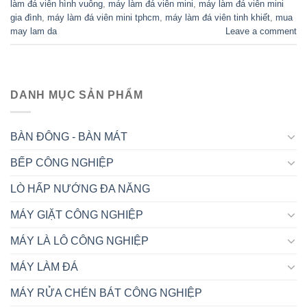
làm đá viên hình vuông
,
máy làm đá viên mini
,
máy làm đá viên mini
gia đình
,
máy làm đá viên mini tphcm
,
máy làm đá viên tinh khiết
,
mua
may lam da
Leave a comment
DANH MỤC SẢN PHẨM
BÀN ĐÔNG - BÀN MÁT
BẾP CÔNG NGHIỆP
LÒ HẤP NƯỚNG ĐA NĂNG
MÁY GIẶT CÔNG NGHIỆP
MÁY LÀ LÔ CÔNG NGHIỆP
MÁY LÀM ĐÁ
MÁY RỬA CHÉN BÁT CÔNG NGHIỆP