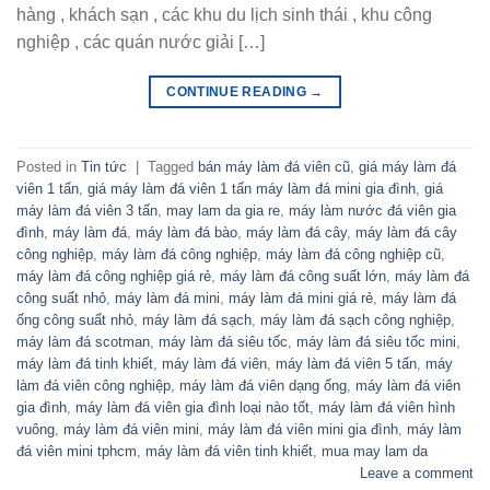
hàng , khách sạn , các khu du lịch sinh thái , khu công
nghiệp , các quán nước giải […]
CONTINUE READING
→
Posted in
Tin tức
|
Tagged
bán máy làm đá viên cũ
,
giá máy làm đá
viên 1 tấn
,
giá máy làm đá viên 1 tấn máy làm đá mini gia đình
,
giá
máy làm đá viên 3 tấn
,
may lam da gia re
,
máy làm nước đá viên gia
đình
,
máy làm đá
,
máy làm đá bào
,
máy làm đá cây
,
máy làm đá cây
công nghiệp
,
máy làm đá công nghiệp
,
máy làm đá công nghiệp cũ
,
máy làm đá công nghiệp giá rẻ
,
máy làm đá công suất lớn
,
máy làm đá
công suất nhỏ
,
máy làm đá mini
,
máy làm đá mini giá rẻ
,
máy làm đá
ống công suất nhỏ
,
máy làm đá sạch
,
máy làm đá sạch công nghiệp
,
máy làm đá scotman
,
máy làm đá siêu tốc
,
máy làm đá siêu tốc mini
,
máy làm đá tinh khiết
,
máy làm đá viên
,
máy làm đá viên 5 tấn
,
máy
làm đá viên công nghiệp
,
máy làm đá viên dạng ống
,
máy làm đá viên
gia đình
,
máy làm đá viên gia đình loại nào tốt
,
máy làm đá viên hình
vuông
,
máy làm đá viên mini
,
máy làm đá viên mini gia đình
,
máy làm
đá viên mini tphcm
,
máy làm đá viên tinh khiết
,
mua may lam da
Leave a comment