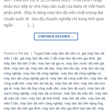
MÁY LÀM ĐÁ VIÊN SCOTMAN được THÁI BÌNH nhập
khẩu trực tiếp từ nhà máy sản xuất của Italia về Việt Nam
phân phối . Đây là dòng máy làm đá viên chất lượng đạt
chuẩn quốc tế , làm đá chuyên nghiệp chỉ trong thời gian
ngắn . […]
CONTINUE READING
→
Posted in
Tin tức
|
Tagged
bán máy làm đá viên cũ
,
giá máy làm đá
viên 1 tấn
,
giá máy làm đá viên 1 tấn máy làm đá mini gia đình
,
giá
máy làm đá viên 3 tấn
,
may lam da gia re
,
máy làm nước đá viên gia
đình
,
máy làm đá
,
máy làm đá bào
,
máy làm đá cây
,
máy làm đá cây
công nghiệp
,
máy làm đá công nghiệp
,
máy làm đá công nghiệp cũ
,
máy làm đá công nghiệp giá rẻ
,
máy làm đá công suất lớn
,
máy làm đá
công suất nhỏ
,
máy làm đá hải âu
,
máy làm đá mini
,
máy làm đá mini
giá rẻ
,
máy làm đá ống công suất nhỏ
,
máy làm đá sạch
,
máy làm đá
sạch công nghiệp
,
máy làm đá scotman
,
máy làm đá siêu tốc
,
máy làm
đá siêu tốc mini
,
máy làm đá tinh khiết
,
máy làm đá viên
,
máy làm đá
viên 5 tấn
,
máy làm đá viên công nghiệp
,
máy làm đá viên dạng ống
,
máy làm đá viên gia đình
,
máy làm đá viên gia đình loại nào tốt
,
máy