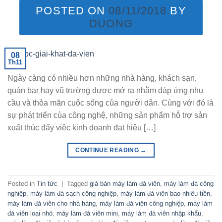
POSTED ON
08/11/2018
BY
DUONG
08
Th11
Ngày càng có nhiều hơn những nhà hàng, khách sạn,
quán bar hay vũ trường được mở ra nhằm đáp ứng nhu
cầu và thỏa mãn cuộc sống của người dân. Cùng với đó là
sự phát triển của công nghệ, những sản phẩm hỗ trợ sản
xuất thúc đẩy việc kinh doanh đạt hiệu […]
CONTINUE READING
→
Posted in
Tin tức
|
Tagged
giá bán máy làm đá viên
,
máy làm đá công
nghiệp
,
máy làm đá sạch công nghiệp
,
máy làm đá viên bao nhiêu tiền
,
máy làm đá viên cho nhà hàng
,
máy làm đá viên công nghiệp
,
máy làm
đá viên loại nhỏ
,
máy làm đá viên mini
,
máy làm đá viên nhập khẩu
,