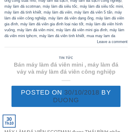
ống công suất nhỏ
,
máy làm đá sạch
,
máy làm đá sạch công nghiệp
,
máy làm đá scotman
,
máy làm đá siêu tốc
,
máy làm đá siêu tốc mini
,
máy làm đá tinh khiết
,
máy làm đá viên
,
máy làm đá viên 5 tấn
,
máy
làm đá viên công nghiệp
,
máy làm đá viên dạng ống
,
máy làm đá viên
gia đình
,
máy làm đá viên gia đình loại nào tốt
,
máy làm đá viên hình
vuông
,
máy làm đá viên mini
,
máy làm đá viên mini gia đình
,
máy làm
đá viên mini tphcm
,
máy làm đá viên tinh khiết
,
mua may lam da
Leave a comment
TIN TỨC
Bán máy làm đá viên mini , máy làm đá
vảy và máy làm đá viên công nghiệp
POSTED ON
30/10/2018
BY
DUONG
30
Th10