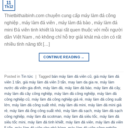
11
Th12
Thietbithaibinh.com chuyên cung cấp máy làm đá công
nghiệp , máy làm đá viên , máy làm đá bào , máy làm đá
mini Đá viên tinh khiết là loại rất quen thuộc với mỗi người
dân Việt Nam , nó không chỉ hỗ trợ giải khát mà còn có rất
nhiều tính năng tốt […]
CONTINUE READING
→
Posted in
Tin tức
|
Tagged
bán máy làm đá viên cũ
,
giá máy làm đá
viên 1 tấn
,
giá máy làm đá viên 3 tấn
,
may lam da gia re
,
máy làm
nước đá viên gia đình
,
máy làm đá
,
máy làm đá bào
,
máy làm đá cây
,
máy làm đá cây công nghiệp
,
máy làm đá công nghiệp
,
máy làm đá
công nghiệp cũ
,
máy làm đá công nghiệp giá rẻ
,
máy làm đá công suất
lớn
,
máy làm đá công suất nhỏ
,
máy làm đá mini
,
máy làm đá mini giá
rẻ
,
máy làm đá ống công suất nhỏ
,
máy làm đá sạch
,
máy làm đá sạch
công nghiệp
,
máy làm đá scotman
,
máy làm đá siêu tốc
,
máy làm đá
siêu tốc mini
,
máy làm đá tinh khiết
,
máy làm đá viên
,
máy làm đá viên
5 tấn
,
máy làm đá viên cho nhà hàng
,
máy làm đá viên công nghiệp
,