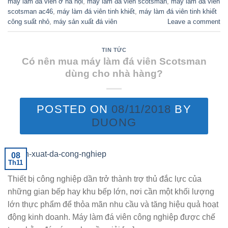
máy làm đá viên ở hà nội
,
máy làm đá viên scotsman
,
máy làm đá viên
scotsman ac46
,
máy làm đá viên tinh khiết
,
máy làm đá viên tinh khiết
công suất nhỏ
,
máy sản xuất đá viên
Leave a comment
TIN TỨC
Có nên mua máy làm đá viên Scotsman
dùng cho nhà hàng?
POSTED ON
08/11/2018
BY
DUONG
08
Th11
Thiết bị công nghiệp dần trở thành trợ thủ đắc lực của
những gian bếp hay khu bếp lớn, nơi cần một khối lượng
lớn thực phẩm để thỏa mãn nhu cầu và tăng hiệu quả hoạt
động kinh doanh. Máy làm đá viên công nghiệp được chế