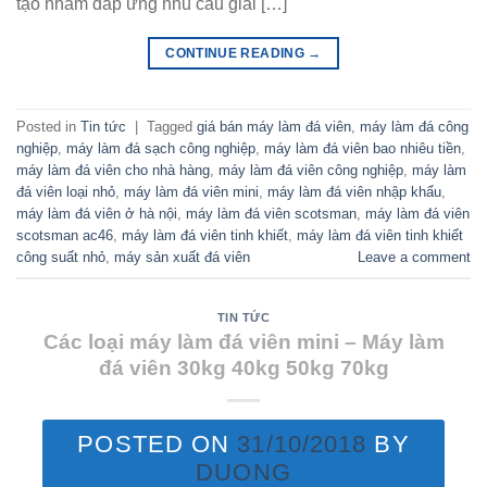
tạo nhằm đáp ứng nhu cầu giải […]
CONTINUE READING
→
Posted in
Tin tức
|
Tagged
giá bán máy làm đá viên
,
máy làm đá công
nghiệp
,
máy làm đá sạch công nghiệp
,
máy làm đá viên bao nhiêu tiền
,
máy làm đá viên cho nhà hàng
,
máy làm đá viên công nghiệp
,
máy làm
đá viên loại nhỏ
,
máy làm đá viên mini
,
máy làm đá viên nhập khẩu
,
máy làm đá viên ở hà nội
,
máy làm đá viên scotsman
,
máy làm đá viên
scotsman ac46
,
máy làm đá viên tinh khiết
,
máy làm đá viên tinh khiết
công suất nhỏ
,
máy sản xuất đá viên
Leave a comment
TIN TỨC
Các loại máy làm đá viên mini – Máy làm
đá viên 30kg 40kg 50kg 70kg
POSTED ON
31/10/2018
BY
DUONG