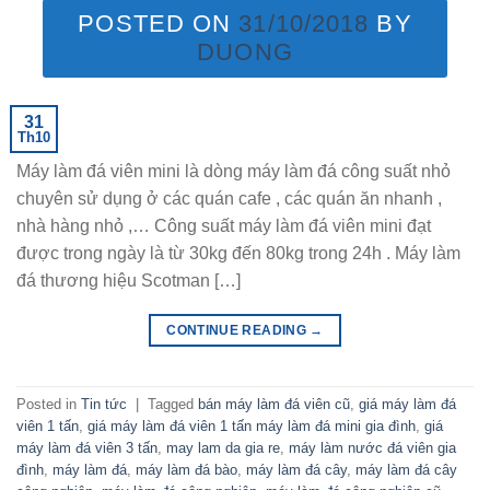
POSTED ON
31/10/2018
BY
DUONG
31
Th10
Máy làm đá viên mini là dòng máy làm đá công suất nhỏ
chuyên sử dụng ở các quán cafe , các quán ăn nhanh ,
nhà hàng nhỏ ,… Công suất máy làm đá viên mini đạt
được trong ngày là từ 30kg đến 80kg trong 24h . Máy làm
đá thương hiệu Scotman […]
CONTINUE READING
→
Posted in
Tin tức
|
Tagged
bán máy làm đá viên cũ
,
giá máy làm đá
viên 1 tấn
,
giá máy làm đá viên 1 tấn máy làm đá mini gia đình
,
giá
máy làm đá viên 3 tấn
,
may lam da gia re
,
máy làm nước đá viên gia
đình
,
máy làm đá
,
máy làm đá bào
,
máy làm đá cây
,
máy làm đá cây