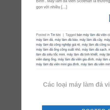
Bình . Máy làm đá viên Scotman là thương 
gọn với nhiều […]
Posted in
Tin tức
|
Tagged
bán máy làm đá viên c
máy làm đá
,
máy làm đá bào
,
máy làm đá cây
,
máy
máy làm đá công nghiệp giá rẻ
,
máy làm đá công su
máy làm đá ống công suất nhỏ
,
máy làm đá sạch
,
làm đá siêu tốc mini
,
máy làm đá tinh khiết
,
máy là
viên dạng ống
,
máy làm đá viên gia đình
,
máy làm đá
máy làm đá viên mini gia đình
,
máy làm đá viên mi
Các loại máy làm đá v