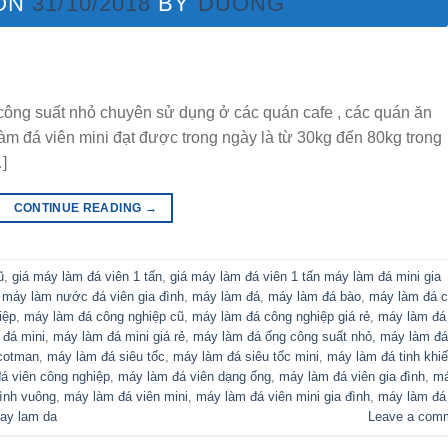
ON
31/10/2018
BY
DUONG
công suất nhỏ chuyên sử dụng ở các quán cafe , các quán ăn
m đá viên mini đạt được trong ngày là từ 30kg đến 80kg trong
]
CONTINUE READING
→
ũ
,
giá máy làm đá viên 1 tấn
,
giá máy làm đá viên 1 tấn máy làm đá mini gia
,
máy làm nước đá viên gia đình
,
máy làm đá
,
máy làm đá bào
,
máy làm đá c
iệp
,
máy làm đá công nghiệp cũ
,
máy làm đá công nghiệp giá rẻ
,
máy làm đá
 đá mini
,
máy làm đá mini giá rẻ
,
máy làm đá ống công suất nhỏ
,
máy làm đá
cotman
,
máy làm đá siêu tốc
,
máy làm đá siêu tốc mini
,
máy làm đá tinh khiế
á viên công nghiệp
,
máy làm đá viên dạng ống
,
máy làm đá viên gia đình
,
m
ình vuông
,
máy làm đá viên mini
,
máy làm đá viên mini gia đình
,
máy làm đá
ay lam da
Leave a com