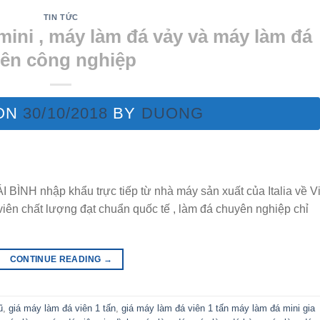
TIN TỨC
mini , máy làm đá vảy và máy làm đá
iên công nghiệp
ON
30/10/2018
BY
DUONG
 nhập khẩu trực tiếp từ nhà máy sản xuất của Italia về Vi
iên chất lượng đạt chuẩn quốc tế , làm đá chuyên nghiệp chỉ
CONTINUE READING
→
ũ
,
giá máy làm đá viên 1 tấn
,
giá máy làm đá viên 1 tấn máy làm đá mini gia