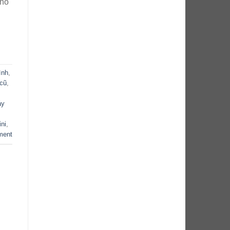
nhỏ
ình
,
 cũ
,
áy
ni
,
ment