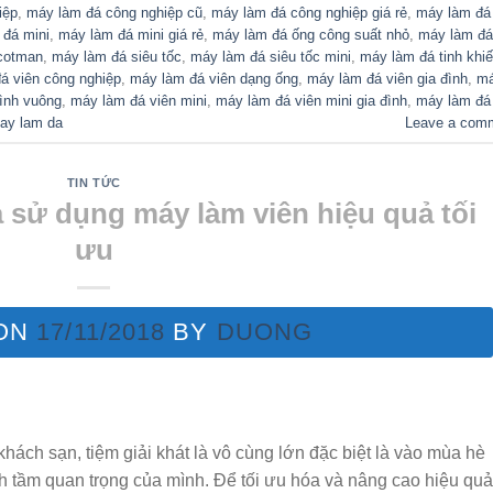
iệp
,
máy làm đá công nghiệp cũ
,
máy làm đá công nghiệp giá rẻ
,
máy làm đá
 đá mini
,
máy làm đá mini giá rẻ
,
máy làm đá ống công suất nhỏ
,
máy làm đá
cotman
,
máy làm đá siêu tốc
,
máy làm đá siêu tốc mini
,
máy làm đá tinh khiế
á viên công nghiệp
,
máy làm đá viên dạng ống
,
máy làm đá viên gia đình
,
m
ình vuông
,
máy làm đá viên mini
,
máy làm đá viên mini gia đình
,
máy làm đá
ay lam da
Leave a com
TIN TỨC
 sử dụng máy làm viên hiệu quả tối
ưu
 ON
17/11/2018
BY
DUONG
hách sạn, tiệm giải khát là vô cùng lớn đặc biệt là vào mùa hè
 tầm quan trọng của mình. Để tối ưu hóa và nâng cao hiệu quả