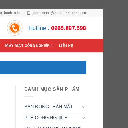
ức thanh toán
kinhdoanh1@thietbithaibinh.com
Hotline :
0965.897.598
MÁY GIẶT CÔNG NGHIỆP
LIÊN HỆ
DANH MỤC SẢN PHẨM
BÀN ĐÔNG - BÀN MÁT
BẾP CÔNG NGHIỆP