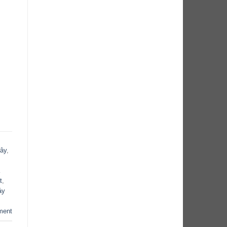
ây
,
t
,
áy
ment