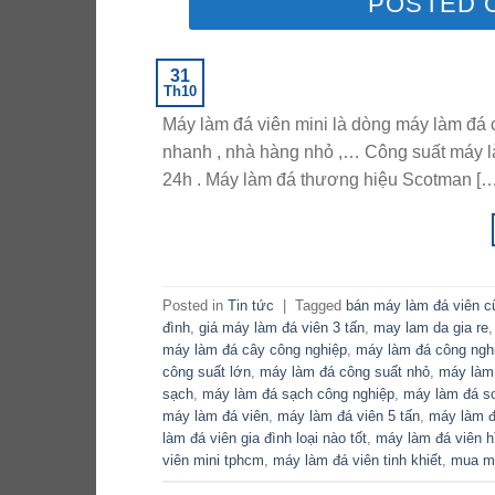
POSTED 
31
Th10
Máy làm đá viên mini là dòng máy làm đá 
nhanh , nhà hàng nhỏ ,… Công suất máy là
24h . Máy làm đá thương hiệu Scotman […
Posted in
Tin tức
|
Tagged
bán máy làm đá viên c
đình
,
giá máy làm đá viên 3 tấn
,
may lam da gia re
máy làm đá cây công nghiệp
,
máy làm đá công ngh
công suất lớn
,
máy làm đá công suất nhỏ
,
máy làm
sạch
,
máy làm đá sạch công nghiệp
,
máy làm đá s
máy làm đá viên
,
máy làm đá viên 5 tấn
,
máy làm đ
làm đá viên gia đình loại nào tốt
,
máy làm đá viên h
viên mini tphcm
,
máy làm đá viên tinh khiết
,
mua m