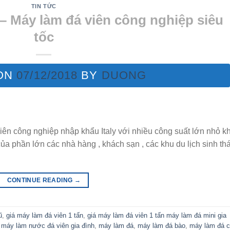
TIN TỨC
 – Máy làm đá viên công nghiệp siêu
tốc
ON
07/12/2018
BY
DUONG
n công nghiệp nhập khẩu Italy với nhiều công suất lớn nhỏ k
phần lớn các nhà hàng , khách sạn , các khu du lịch sinh thái
CONTINUE READING
→
ũ
,
giá máy làm đá viên 1 tấn
,
giá máy làm đá viên 1 tấn máy làm đá mini gia
,
máy làm nước đá viên gia đình
,
máy làm đá
,
máy làm đá bào
,
máy làm đá c