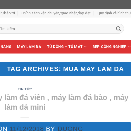
h/bảo trì
Chính sách vận chuyển/giao nhận/lắp đặt
Quy định và hình th
m
ếm:
 NĂNG
MÁY LÀM ĐÁ
TỦ ĐÔNG – TỦ MÁT
BẾP CÔNG NGHIỆP
TAG ARCHIVES:
MUA MAY LAM DA
TIN TỨC
 làm đá viên , máy làm đá bào , máy
làm đá mini
 ON
11/12/2018
BY
DUONG