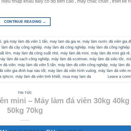
hiệu nhập khẩu Italy có độ bền cao , máy chắc chắn , thiết kế 
CONTINUE READING
→
ũ
,
giá máy làm đá viên 1 tấn
,
may lam da gia re
,
máy làm nước đá viên gia đ
 làm đá cây công nghiệp
,
máy làm đá công nghiệp
,
máy làm đá công nghiệp
ất lớn
,
máy làm đá công suất nhỏ
,
máy làm đá mini
,
máy làm đá mini giá rẻ
,
máy làm đá sạch công nghiệp
,
máy làm đá scotman
,
máy làm đá siêu tốc
,
m
m đá viên
,
máy làm đá viên 5 tấn
,
máy làm đá viên công nghiệp
,
máy làm đá
 viên gia đình loại nào tốt
,
máy làm đá viên hình vuông
,
máy làm đá viên mi
ni tphcm
,
máy làm đá viên tinh khiết
,
mua may lam da
Leave a com
TIN TỨC
iên mini – Máy làm đá viên 30kg 40kg
50kg 70kg