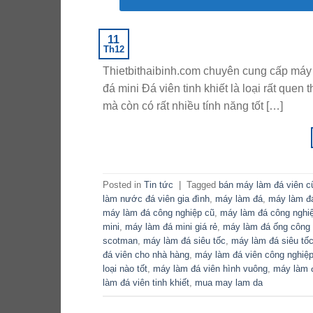
11
Th12
Thietbithaibinh.com chuyên cung cấp máy 
đá mini Đá viên tinh khiết là loại rất quen
mà còn có rất nhiều tính năng tốt […]
Posted in
Tin tức
|
Tagged
bán máy làm đá viên c
làm nước đá viên gia đình
,
máy làm đá
,
máy làm đ
máy làm đá công nghiệp cũ
,
máy làm đá công nghiệ
mini
,
máy làm đá mini giá rẻ
,
máy làm đá ống công 
scotman
,
máy làm đá siêu tốc
,
máy làm đá siêu tốc
đá viên cho nhà hàng
,
máy làm đá viên công nghiệ
loại nào tốt
,
máy làm đá viên hình vuông
,
máy làm đ
làm đá viên tinh khiết
,
mua may lam da