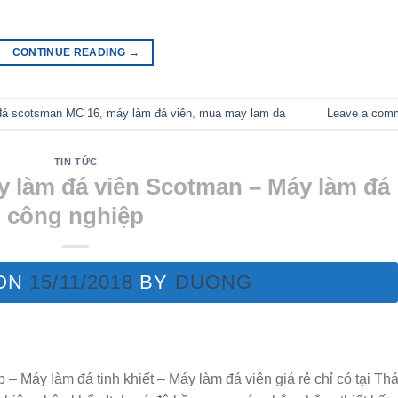
CONTINUE READING
→
đá scotsman MC 16
,
máy làm đá viên
,
mua may lam da
Leave a com
TIN TỨC
y làm đá viên Scotman – Máy làm đá
công nghiệp
 ON
15/11/2018
BY
DUONG
– Máy làm đá tinh khiết – Máy làm đá viên giá rẻ chỉ có tại Thá