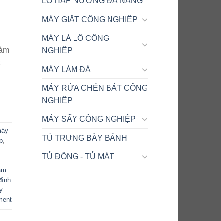
LÒ HẤP NƯỚNG ĐA NĂNG
MÁY GIẶT CÔNG NGHIỆP
MÁY LÀ LÔ CÔNG
làm
NGHIỆP
t
MÁY LÀM ĐÁ
MÁY RỬA CHÉN BÁT CÔNG
NGHIỆP
MÁY SẤY CÔNG NGHIỆP
máy
TỦ TRƯNG BÀY BÁNH
p
,
TỦ ĐÔNG - TỦ MÁT
àm
đình
y
ment