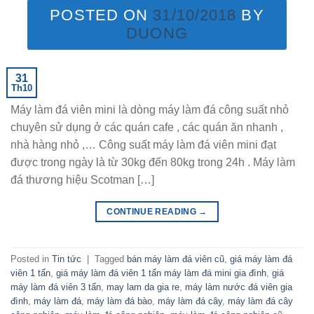
POSTED ON
31/10/2018
BY
DUONG
31
Th10
Máy làm đá viên mini là dòng máy làm đá công suất nhỏ
chuyên sử dụng ở các quán cafe , các quán ăn nhanh ,
nhà hàng nhỏ ,… Công suất máy làm đá viên mini đạt
được trong ngày là từ 30kg đến 80kg trong 24h . Máy làm
đá thương hiệu Scotman […]
CONTINUE READING
→
Posted in
Tin tức
|
Tagged
bán máy làm đá viên cũ
,
giá máy làm đá
viên 1 tấn
,
giá máy làm đá viên 1 tấn máy làm đá mini gia đình
,
giá
máy làm đá viên 3 tấn
,
may lam da gia re
,
máy làm nước đá viên gia
đình
,
máy làm đá
,
máy làm đá bào
,
máy làm đá cây
,
máy làm đá cây