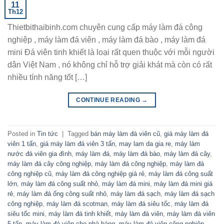
11
Th12
Thietbithaibinh.com chuyên cung cấp máy làm đá công
nghiệp , máy làm đá viên , máy làm đá bào , máy làm đá
mini Đá viên tinh khiết là loại rất quen thuộc với mỗi người
dân Việt Nam , nó không chỉ hỗ trợ giải khát mà còn có rất
nhiều tính năng tốt […]
CONTINUE READING
→
Posted in
Tin tức
|
Tagged
bán máy làm đá viên cũ
,
giá máy làm đá
viên 1 tấn
,
giá máy làm đá viên 3 tấn
,
may lam da gia re
,
máy làm
nước đá viên gia đình
,
máy làm đá
,
máy làm đá bào
,
máy làm đá cây
,
máy làm đá cây công nghiệp
,
máy làm đá công nghiệp
,
máy làm đá
công nghiệp cũ
,
máy làm đá công nghiệp giá rẻ
,
máy làm đá công suất
lớn
,
máy làm đá công suất nhỏ
,
máy làm đá mini
,
máy làm đá mini giá
rẻ
,
máy làm đá ống công suất nhỏ
,
máy làm đá sạch
,
máy làm đá sạch
công nghiệp
,
máy làm đá scotman
,
máy làm đá siêu tốc
,
máy làm đá
siêu tốc mini
,
máy làm đá tinh khiết
,
máy làm đá viên
,
máy làm đá viên
5 tấn
,
máy làm đá viên cho nhà hàng
,
máy làm đá viên công nghiệp
,