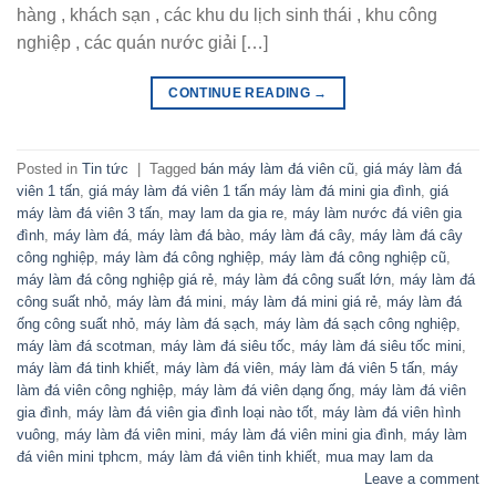
hàng , khách sạn , các khu du lịch sinh thái , khu công
nghiệp , các quán nước giải […]
CONTINUE READING
→
Posted in
Tin tức
|
Tagged
bán máy làm đá viên cũ
,
giá máy làm đá
viên 1 tấn
,
giá máy làm đá viên 1 tấn máy làm đá mini gia đình
,
giá
máy làm đá viên 3 tấn
,
may lam da gia re
,
máy làm nước đá viên gia
đình
,
máy làm đá
,
máy làm đá bào
,
máy làm đá cây
,
máy làm đá cây
công nghiệp
,
máy làm đá công nghiệp
,
máy làm đá công nghiệp cũ
,
máy làm đá công nghiệp giá rẻ
,
máy làm đá công suất lớn
,
máy làm đá
công suất nhỏ
,
máy làm đá mini
,
máy làm đá mini giá rẻ
,
máy làm đá
ống công suất nhỏ
,
máy làm đá sạch
,
máy làm đá sạch công nghiệp
,
máy làm đá scotman
,
máy làm đá siêu tốc
,
máy làm đá siêu tốc mini
,
máy làm đá tinh khiết
,
máy làm đá viên
,
máy làm đá viên 5 tấn
,
máy
làm đá viên công nghiệp
,
máy làm đá viên dạng ống
,
máy làm đá viên
gia đình
,
máy làm đá viên gia đình loại nào tốt
,
máy làm đá viên hình
vuông
,
máy làm đá viên mini
,
máy làm đá viên mini gia đình
,
máy làm
đá viên mini tphcm
,
máy làm đá viên tinh khiết
,
mua may lam da
Leave a comment