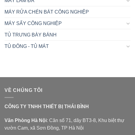
MÁY LÀM ĐÁ
MÁY RỬA CHÉN BÁT CÔNG NGHIỆP
MÁY SẤY CÔNG NGHIỆP
TỦ TRƯNG BÀY BÁNH
TỦ ĐÔNG - TỦ MÁT
VỀ CHÚNG TÔI
CÔNG TY TNHH THIẾT BỊ THÁI BÌNH
Văn Phòng Hà Nội
: Căn số 71, dãy BT3-8, Khu biệt thự
vườn Cam, xã Sơn Đồng, TP Hà Nội