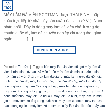
30
Th10
MÁY LÀM ĐÁ VIÊN SCOTMAN được THÁI BÌNH nhập
khẩu trực tiếp từ nhà máy sản xuất của Italia về Việt Nam
phân phối . Đây là dòng máy làm đá viên chất lượng đạt
chuẩn quốc tế , làm đá chuyên nghiệp chỉ trong thời gian
ngắn . […]
CONTINUE READING
→
Posted in
Tin tức
|
Tagged
bán máy làm đá viên cũ
,
giá máy làm đá
viên 1 tấn
,
giá máy làm đá viên 1 tấn máy làm đá mini gia đình
,
giá
máy làm đá viên 3 tấn
,
may lam da gia re
,
máy làm nước đá viên gia
đình
,
máy làm đá
,
máy làm đá bào
,
máy làm đá cây
,
máy làm đá cây
công nghiệp
,
máy làm đá công nghiệp
,
máy làm đá công nghiệp cũ
,
máy làm đá công nghiệp giá rẻ
,
máy làm đá công suất lớn
,
máy làm đá
công suất nhỏ
,
máy làm đá hải âu
,
máy làm đá mini
,
máy làm đá mini
giá rẻ
,
máy làm đá ống công suất nhỏ
,
máy làm đá sạch
,
máy làm đá
sạch công nghiệp
,
máy làm đá scotman
,
máy làm đá siêu tốc
,
máy làm