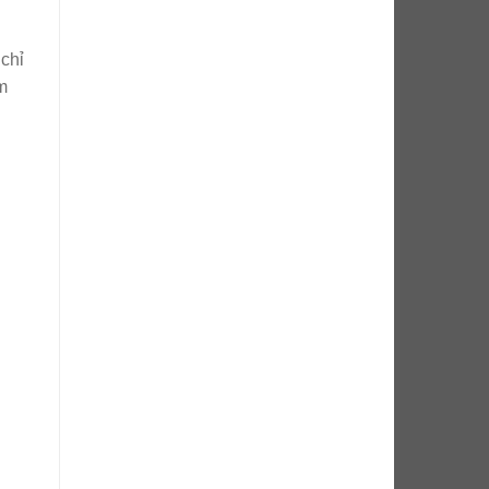
 chỉ
m