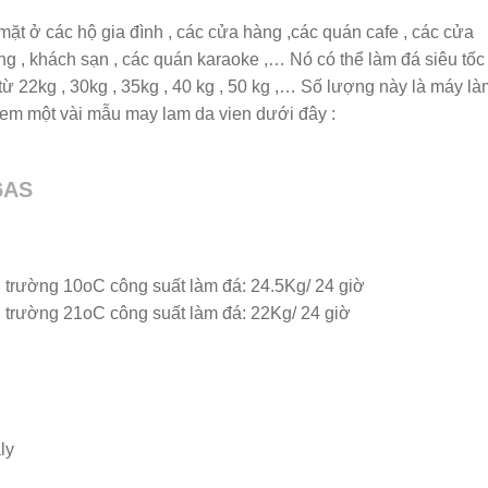
mặt ở các hộ gia đình , các cửa hàng ,các quán cafe , các cửa
àng , khách sạn , các quán karaoke ,… Nó có thể làm đá siêu tốc
 từ 22kg , 30kg , 35kg , 40 kg , 50 kg ,… Số lượng này là máy là
xem một vài mẫu may lam da vien dưới đây :
6AS
 trường 10oC công suất làm đá: 24.5Kg/ 24 giờ
 trường 21oC công suất làm đá: 22Kg/ 24 giờ
ly