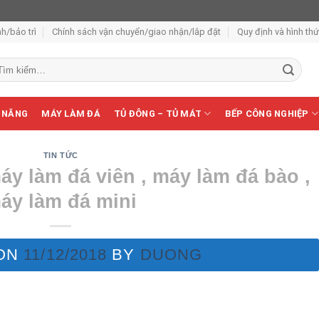
h/bảo trì
Chính sách vận chuyển/giao nhận/lắp đặt
Quy định và hình th
m
ếm:
 NĂNG
MÁY LÀM ĐÁ
TỦ ĐÔNG – TỦ MÁT
BẾP CÔNG NGHIỆP
TIN TỨC
áy làm đá viên , máy làm đá bào ,
áy làm đá mini
 ON
11/12/2018
BY
DUONG