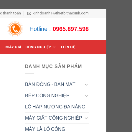
ức thanh toán
kinhdoanh1@thietbithaibinh.com
Hotline :
0965.897.598
MÁY GIẶT CÔNG NGHIỆP
LIÊN HỆ
DANH MỤC SẢN PHẨM
BÀN ĐÔNG - BÀN MÁT
BẾP CÔNG NGHIỆP
LÒ HẤP NƯỚNG ĐA NĂNG
MÁY GIẶT CÔNG NGHIỆP
MÁY LÀ LÔ CÔNG