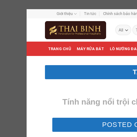
Skip
Giới thiệu
Tin tức
Chính sách bảo hàn
to
Tì
content
ki
TRANG CHỦ
MÁY RỬA BÁT
LÒ NƯỚNG ĐA
Tính năng nổi trội 
POSTED