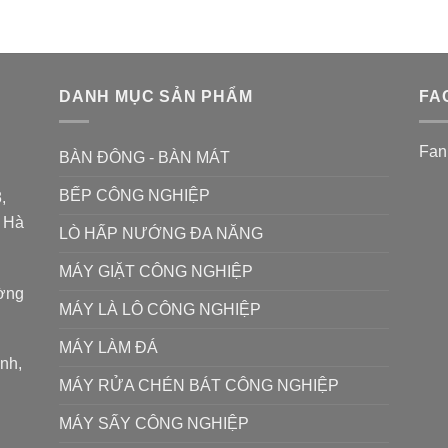
DANH MỤC SẢN PHẨM
FA
Fan
BÀN ĐÔNG - BÀN MÁT
BẾP CÔNG NGHIỆP
,
P Hà
LÒ HẤP NƯỚNG ĐA NĂNG
MÁY GIẶT CÔNG NGHIỆP
ường
MÁY LÀ LÔ CÔNG NGHIỆP
MÁY LÀM ĐÁ
ình,
MÁY RỬA CHÉN BÁT CÔNG NGHIỆP
MÁY SẤY CÔNG NGHIỆP