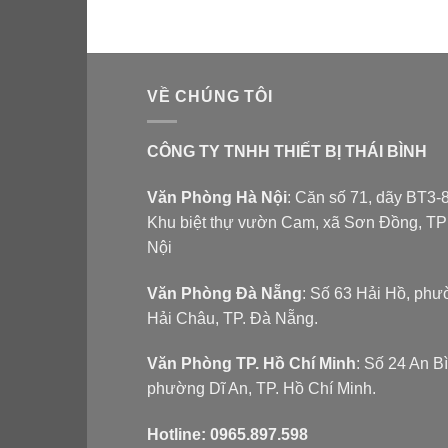
VỀ CHÚNG TÔI
CÔNG TY TNHH THIẾT BỊ THÁI BÌNH
Văn Phòng Hà Nội
: Căn số 71, dãy BT3-8
Khu biệt thự vườn Cam, xã Sơn Đồng, T
Nội
Văn Phòng Đà Nẵng
: Số 63 Hải Hồ, ph
Hải Châu, TP. Đà Nẵng.
Văn Phòng TP. Hồ Chí Minh
: Số 24 An B
phường Dĩ An, TP. Hồ Chí Minh.
Hotline:
0965.897.598