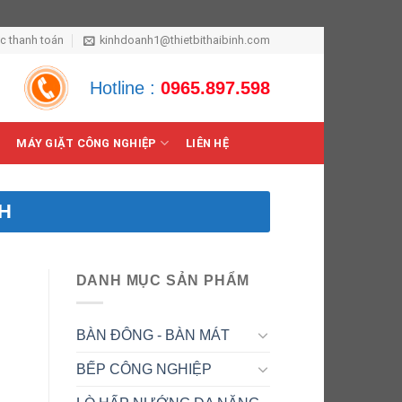
ức thanh toán
kinhdoanh1@thietbithaibinh.com
Hotline :
0965.897.598
MÁY GIẶT CÔNG NGHIỆP
LIÊN HỆ
H
DANH MỤC SẢN PHẨM
BÀN ĐÔNG - BÀN MÁT
BẾP CÔNG NGHIỆP