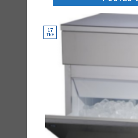
17
Th9