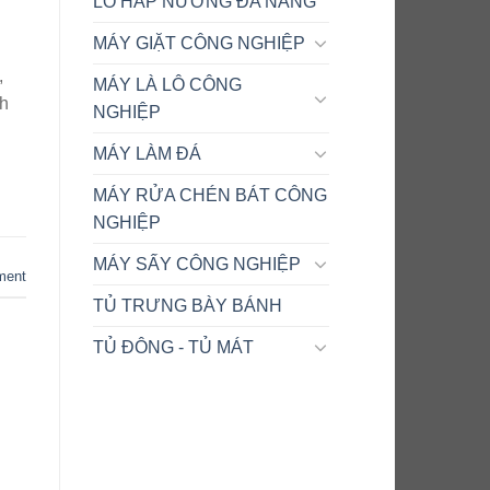
LÒ HẤP NƯỚNG ĐA NĂNG
MÁY GIẶT CÔNG NGHIỆP
,
MÁY LÀ LÔ CÔNG
nh
NGHIỆP
MÁY LÀM ĐÁ
MÁY RỬA CHÉN BÁT CÔNG
NGHIỆP
MÁY SẤY CÔNG NGHIỆP
ment
TỦ TRƯNG BÀY BÁNH
TỦ ĐÔNG - TỦ MÁT