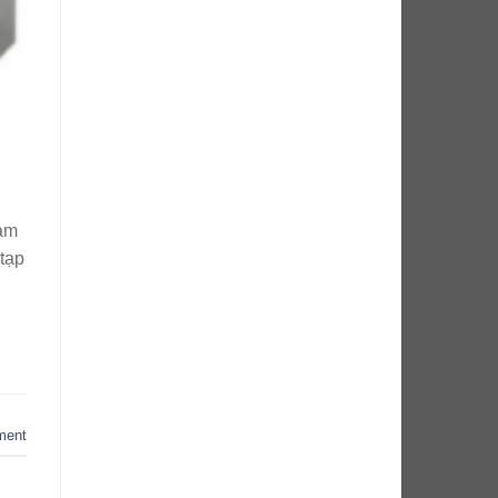
làm
 tạp
ment