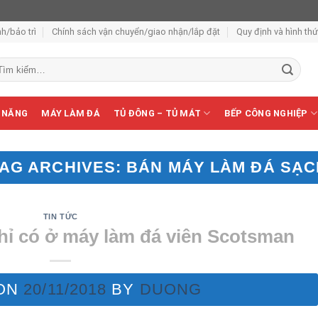
h/bảo trì
Chính sách vận chuyển/giao nhận/lắp đặt
Quy định và hình th
m
ếm:
 NĂNG
MÁY LÀM ĐÁ
TỦ ĐÔNG – TỦ MÁT
BẾP CÔNG NGHIỆP
TAG ARCHIVES:
BÁN MÁY LÀM ĐÁ SẠC
TIN TỨC
chỉ có ở máy làm đá viên Scotsman
 ON
20/11/2018
BY
DUONG