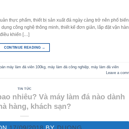
quản thực phẩm, thiết bị sản xuất đá ngày càng trở nên phổ biến
g dụng công nghệ thông minh, thiết kế đơn giản, lắp đặt vận hà
điều khiển […]
CONTINUE READING
→
bán máy làm đá viên 100kg
,
máy làm đá công nghiệp
,
máy làm đá viên
Leave a com
TIN TỨC
bao nhiêu? Và máy làm đá nào dành
hà hàng, khách sạn?
ON
17/09/2018
BY
DUONG