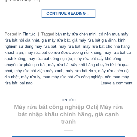
CONTINUE READING
→
Posted in
Tin tức
|
Tagged
bán máy rửa chén mini
,
có nên mua máy
rửa bát nội địa nhật
,
giá máy rửa bát
,
giá máy rửa bát gia đình
,
kinh
nghiệm sử dụng máy rửa bát
,
máy rửa bát
,
máy rửa bát cho nhà hàng
khách sạn
,
máy rửa bát có rửa được xoong nồi không
,
máy rửa bát có
sạch không
,
máy rửa bát công nghiệp
,
máy rửa bát sấy khô băng
chuyền từ phải qua trái
,
máy rửa bát sấy khô băng chuyền từ trái qua
phải
,
máy rửa bát điện máy xanh
,
máy rửa bát đơn
,
máy rửa chén nội
địa nhật
,
máy rửa ly
,
mua máy rửa bát đĩa công nghiệp
,
nên mua máy
rửa bát loại nào
Leave a comment
TIN TỨC
Máy rửa bát công nghiệp Ozti| Máy rửa
bát nhập khẩu chính hãng, giá cạnh
tranh