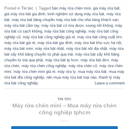
Posted in
Tin tức
|
Tagged
bán máy rửa chén mini
,
giá máy rửa bát
,
giá máy rửa bát gia đình
,
kinh nghiệm sử dụng máy rửa bát
,
máy rửa
bát
,
máy rửa bát băng chuyền máy rửa bát cho nhà hàng khách sạn
,
máy rửa bát cầm tay
,
máy rửa bát có rửa được xoong nồi không
,
máy
rửa bát có sạch không
,
máy rửa bát công nghiệp
,
máy rửa bát công
nghiệp cũ
,
máy rửa bát công nghiệp giá rẻ
,
máy rửa bát công suất lớn
,
máy rửa bát giá rẻ
,
máy rửa bát gia đình
,
máy rửa bát khu vực hà nội
,
máy rửa bát mini
,
máy rửa bát nhật
,
máy rửa bát nội địa nhật
,
máy rửa
bát sấy khô băng chuyền từ phải qua trái
,
máy rửa bát sấy khô băng
chuyền từ trái qua phải
,
máy rửa bát tp hcm
,
máy rửa bát đơn
,
máy
rửa chén
,
máy rửa chén công nghiệp
,
máy rửa chén cũ
,
máy rửa chén
mini
,
máy rửa chén mini giá rẻ
,
máy rửa ly
,
mua máy rửa bát
,
mua máy
rửa bát đĩa công nghiệp
,
nên mua máy rửa bát loại nào
,
thanh lý máy
rửa bát công nghiệp
Leave a comment
TIN TỨC
Máy rửa chén mini – Mua máy rửa chén
công nghiệp tphcm