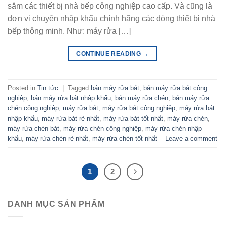
sắm các thiết bị nhà bếp công nghiệp cao cấp. Và cũng là
đơn vị chuyên nhập khẩu chính hãng các dòng thiết bị nhà
bếp thông minh. Như: máy rửa […]
CONTINUE READING
→
Posted in
Tin tức
|
Tagged
bán máy rửa bát
,
bán máy rửa bát công
nghiệp
,
bán máy rửa bát nhập khẩu
,
bán máy rửa chén
,
bán máy rửa
chén công nghiệp
,
máy rửa bát
,
máy rửa bát công nghiệp
,
máy rửa bát
nhập khẩu
,
máy rửa bát rẻ nhất
,
máy rửa bát tốt nhất
,
máy rửa chén
,
máy rửa chén bát
,
máy rửa chén công nghiệp
,
máy rửa chén nhập
khẩu
,
máy rửa chén rẻ nhất
,
máy rửa chén tốt nhất
Leave a comment
1
2
DANH MỤC SẢN PHẨM