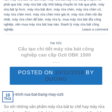
phải qua trái
,
máy rửa bát sấy khô băng chuyền từ trái qua phải
,
máy
rửa bát tp hcm
,
máy rửa bát đơn
,
máy rửa chén
,
máy rửa chén cũ
,
máy rửa chén mini
,
máy rửa chén mini giá rẻ
,
máy rửa chén nội địa
nhật
,
máy rửa chén để bàn
,
máy rửa ly
,
mua máy rửa bát đĩa công
nghiệp
,
nên mua máy rửa bát loại nào
,
thanh lý máy rửa bát công
nghiệp
Leave a comment
TIN TỨC
Cấu tạo chi tiết máy rửa bát công
nghiệp cao cấp Ozti OBK 1500
POSTED ON
10/11/2018
BY
DUONG
10
Th11
So với những sản phẩm máy rửa bát tự chế hay máy rửa