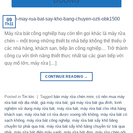
DUONG
09
Th11
Máy rửa bát công nghiệp hay còn tên gọi khác là máy rửa
chén – một trong những thiết bị nhà bếp không thể thiếu ở
các nhà hàng, khách sạn, bếp ăn công nghiệp… Trở thành
công cụ với tính năng thiết thực nhất tại các gian bếp với
quy mô lớn, máy rửa […]
CONTINUE READING
→
Posted in
Tin tức
|
Tagged
bán máy rửa chén mini
,
có nên mua máy
rửa bát nội địa nhật
,
giá máy rửa bát
,
giá máy rửa bát gia đình
,
kinh
nghiệm sử dụng máy rửa bát
,
máy rửa bát
,
máy rửa bát cho nhà hàng
khách sạn
,
máy rửa bát có rửa được xoong nồi không
,
máy rửa bát có
sạch không
,
máy rửa bát công nghiệp
,
máy rửa bát sấy khô băng
chuyền từ phải qua trái
,
máy rửa bát sấy khô băng chuyền từ trái qua
phải
,
máy rửa bát điện máy xanh
,
máy rửa bát đơn
,
máy rửa chén nội