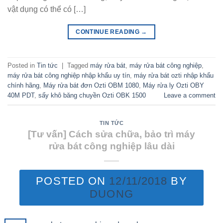
vật dụng có thể có […]
CONTINUE READING
→
Posted in
Tin tức
|
Tagged
máy rửa bát
,
máy rửa bát công nghiệp
,
máy rửa bát công nghiệp nhập khẩu uy tín
,
máy rửa bát ozti nhập khẩu
chính hãng
,
Máy rửa bát đơn Ozti OBM 1080
,
Máy rửa ly Ozti OBY
40M PDT
,
sấy khô băng chuyền Ozti OBK 1500
Leave a comment
TIN TỨC
[Tư vấn] Cách sửa chữa, bảo trì máy
rửa bát công nghiệp lâu dài
POSTED ON
12/11/2018
BY
DUONG