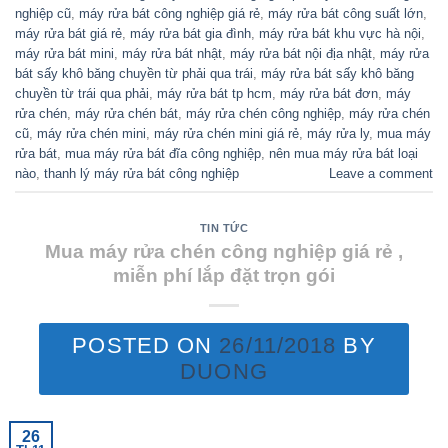
nghiệp cũ
,
máy rửa bát công nghiệp giá rẻ
,
máy rửa bát công suất lớn
,
máy rửa bát giá rẻ
,
máy rửa bát gia đình
,
máy rửa bát khu vực hà nội
,
máy rửa bát mini
,
máy rửa bát nhật
,
máy rửa bát nội địa nhật
,
máy rửa
bát sấy khô băng chuyền từ phải qua trái
,
máy rửa bát sấy khô băng
chuyền từ trái qua phải
,
máy rửa bát tp hcm
,
máy rửa bát đơn
,
máy
rửa chén
,
máy rửa chén bát
,
máy rửa chén công nghiệp
,
máy rửa chén
cũ
,
máy rửa chén mini
,
máy rửa chén mini giá rẻ
,
máy rửa ly
,
mua máy
rửa bát
,
mua máy rửa bát đĩa công nghiệp
,
nên mua máy rửa bát loại
nào
,
thanh lý máy rửa bát công nghiệp
Leave a comment
TIN TỨC
Mua máy rửa chén công nghiệp giá rẻ ,
miễn phí lắp đặt trọn gói
POSTED ON
26/11/2018
BY
DUONG
26