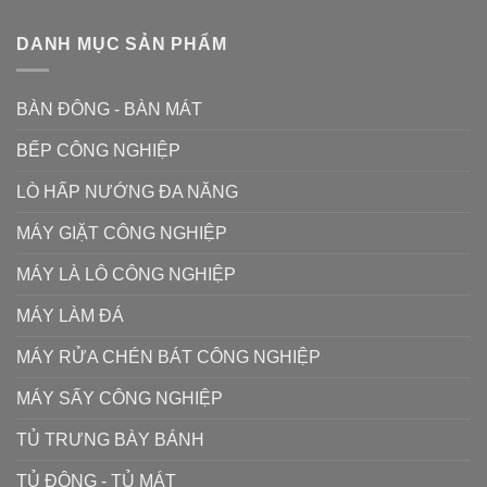
DANH MỤC SẢN PHẨM
BÀN ĐÔNG - BÀN MÁT
BẾP CÔNG NGHIỆP
LÒ HẤP NƯỚNG ĐA NĂNG
MÁY GIẶT CÔNG NGHIỆP
MÁY LÀ LÔ CÔNG NGHIỆP
MÁY LÀM ĐÁ
MÁY RỬA CHÉN BÁT CÔNG NGHIỆP
MÁY SẤY CÔNG NGHIỆP
TỦ TRƯNG BÀY BÁNH
TỦ ĐÔNG - TỦ MÁT