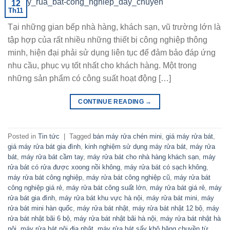
12
Th11
Tại những gian bếp nhà hàng, khách sạn, vũ trường lớn là
tập hợp của rất nhiều những thiết bị công nghiệp thông
minh, hiện đại phải sử dụng liên tục để đảm bảo đáp ứng
nhu cầu, phục vụ tốt nhất cho khách hàng. Một trong
những sản phẩm có công suất hoạt động […]
CONTINUE READING
→
Posted in
Tin tức
|
Tagged
bán máy rửa chén mini
,
giá máy rửa bát
,
giá máy rửa bát gia đình
,
kinh nghiệm sử dụng máy rửa bát
,
máy rửa
bát
,
máy rửa bát cầm tay
,
máy rửa bát cho nhà hàng khách sạn
,
máy
rửa bát có rửa được xoong nồi không
,
máy rửa bát có sạch không
,
máy rửa bát công nghiệp
,
máy rửa bát công nghiệp cũ
,
máy rửa bát
công nghiệp giá rẻ
,
máy rửa bát công suất lớn
,
máy rửa bát giá rẻ
,
máy
rửa bát gia đình
,
máy rửa bát khu vực hà nội
,
máy rửa bát mini
,
máy
rửa bát mini hàn quốc
,
máy rửa bát nhật
,
máy rửa bát nhật 12 bộ
,
máy
rửa bát nhật bãi 6 bộ
,
máy rửa bát nhật bãi hà nội
,
máy rửa bát nhật hà
nội
,
máy rửa bát nội địa nhật
,
máy rửa bát sấy khô băng chuyền từ