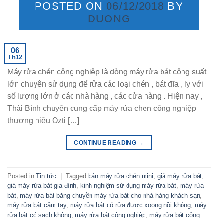
POSTED ON
06/12/2018
BY
DUONG
06
Th12
Máy rửa chén công nghiệp là dòng máy rửa bát công suất
lớn chuyên sử dụng để rửa các loại chén , bát đĩa , ly với
số lượng lớn ở các nhà hàng , các cửa hàng . Hiện nay ,
Thái Bình chuyên cung cấp máy rửa chén công nghiệp
thương hiệu Ozti […]
CONTINUE READING
→
Posted in
Tin tức
|
Tagged
bán máy rửa chén mini
,
giá máy rửa bát
,
giá máy rửa bát gia đình
,
kinh nghiệm sử dụng máy rửa bát
,
máy rửa
bát
,
máy rửa bát băng chuyền máy rửa bát cho nhà hàng khách sạn
,
máy rửa bát cầm tay
,
máy rửa bát có rửa được xoong nồi không
,
máy
rửa bát có sạch không
,
máy rửa bát công nghiệp
,
máy rửa bát công