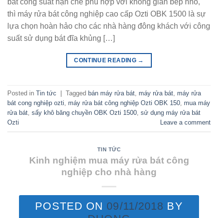
bát công suất hạn chế phù hợp với không gian bếp nhỏ,
thì máy rửa bát công nghiệp cao cấp Ozti OBK 1500 là sự
lựa chọn hoàn hảo cho các nhà hàng đông khách với công
suất sử dụng bát đĩa khủng […]
CONTINUE READING
→
Posted in
Tin tức
|
Tagged
bán máy rửa bát
,
máy rửa bát
,
máy rửa
bát cong nghiệp ozti
,
máy rửa bát công nghiệp Ozti OBK 150
,
mua máy
rửa bát
,
sấy khô băng chuyền OBK Ozti 1500
,
sử dụng máy rửa bát
Ozti
Leave a comment
TIN TỨC
Kinh nghiệm mua máy rửa bát công
nghiệp cho nhà hàng
POSTED ON
09/11/2018
BY