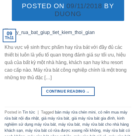
POSTED ON
09/11/2018
BY
DUONG
09
Th11
Khu vực vệ sinh thực phẩm hay rửa bát với đầy đủ các
thiết bị luôn là yếu tố quan trọng đánh giá sự tối ưu, hiệu
quả của bất kỳ một nhà hàng, khách sạn hay khu resort
cao cấp nào. Máy rửa bát công nghiệp chính là một trong
những trợ thủ đặc […]
CONTINUE READING
→
Posted in
Tin tức
|
Tagged
bán máy rửa chén mini
,
có nên mua máy
rửa bát nội địa nhật
,
giá máy rửa bát
,
giá máy rửa bát gia đình
,
kinh
nghiệm sử dụng máy rửa bát
,
máy rửa bát
,
máy rửa bát cho nhà hàng
khách sạn
,
máy rửa bát có rửa được xoong nồi không
,
máy rửa bát có