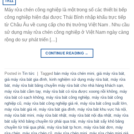
Th11
Máy rửa chén công nghiệp là một trong số các thiết bị bếp
công nghiệp hiện đại được Thái Bình nhập khẩu trực tiếp
từ Châu Âu về cung cấp cho thị trường Việt Nam . Nhu cầu
sử dụng máy rửa chén công nghiệp ở Việt Nam ngày càng
rộng do sự phát triển […]
CONTINUE READING
→
Posted in
Tin tức
|
Tagged
bán máy rửa chén mini
,
giá máy rửa bát
,
giá máy rửa bát gia đình
,
kinh nghiệm sử dụng máy rửa bát
,
máy rửa
bát
,
máy rửa bát băng chuyền máy rửa bát cho nhà hàng khách sạn
,
máy rửa bát cầm tay
,
máy rửa bát có rửa được xoong nồi không
,
máy
rửa bát có sạch không
,
máy rửa bát công nghiệp
,
máy rửa bát công
nghiệp cũ
,
máy rửa bát công nghiệp giá rẻ
,
máy rửa bát công suất lớn
,
máy rửa bát giá rẻ
,
máy rửa bát gia đình
,
máy rửa bát khu vực hà nội
,
máy rửa bát mini
,
máy rửa bát nhật
,
máy rửa bát nội địa nhật
,
máy rửa
bát sấy khô băng chuyền từ phải qua trái
,
máy rửa bát sấy khô băng
chuyền từ trái qua phải
,
máy rửa bát tp hcm
,
máy rửa bát đơn
,
máy
rửa chén
,
máy rửa chén cũ
,
máy rửa chén mini
,
máy rửa chén mini giá