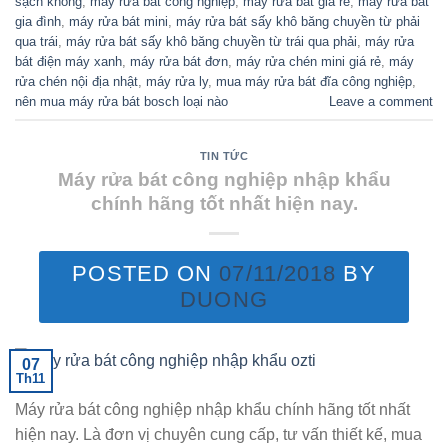
sạch không
,
máy rửa bát công nghiệp
,
máy rửa bát giá rẻ
,
máy rửa bát
gia đình
,
máy rửa bát mini
,
máy rửa bát sấy khô băng chuyền từ phải
qua trái
,
máy rửa bát sấy khô băng chuyền từ trái qua phải
,
máy rửa
bát điện máy xanh
,
máy rửa bát đơn
,
máy rửa chén mini giá rẻ
,
máy
rửa chén nội địa nhật
,
máy rửa ly
,
mua máy rửa bát đĩa công nghiệp
,
nên mua máy rửa bát bosch loại nào
Leave a comment
TIN TỨC
Máy rửa bát công nghiệp nhập khẩu
chính hãng tốt nhất hiện nay.
POSTED ON
07/11/2018
BY
DUONG
07
Th11
Máy rửa bát công nghiệp nhập khẩu chính hãng tốt nhất
hiện nay. Là đơn vị chuyên cung cấp, tư vấn thiết kế, mua