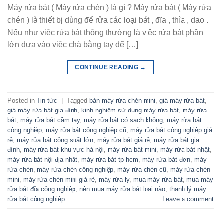
Máy rửa bát ( Máy rửa chén ) là gì ? Máy rửa bát ( Máy rửa
chén ) là thiết bị dùng để rửa các loại bát , đĩa , thìa , dao .
Nếu như việc rửa bát thông thường là việc rửa bát phần
lớn dựa vào việc chà bằng tay để […]
CONTINUE READING
→
Posted in
Tin tức
|
Tagged
bán máy rửa chén mini
,
giá máy rửa bát
,
giá máy rửa bát gia đình
,
kinh nghiệm sử dụng máy rửa bát
,
máy rửa
bát
,
máy rửa bát cầm tay
,
máy rửa bát có sạch không
,
máy rửa bát
công nghiệp
,
máy rửa bát công nghiệp cũ
,
máy rửa bát công nghiệp giá
rẻ
,
máy rửa bát công suất lớn
,
máy rửa bát giá rẻ
,
máy rửa bát gia
đình
,
máy rửa bát khu vực hà nội
,
máy rửa bát mini
,
máy rửa bát nhật
,
máy rửa bát nội địa nhật
,
máy rửa bát tp hcm
,
máy rửa bát đơn
,
máy
rửa chén
,
máy rửa chén công nghiệp
,
máy rửa chén cũ
,
máy rửa chén
mini
,
máy rửa chén mini giá rẻ
,
máy rửa ly
,
mua máy rửa bát
,
mua máy
rửa bát đĩa công nghiệp
,
nên mua máy rửa bát loại nào
,
thanh lý máy
rửa bát công nghiệp
Leave a comment