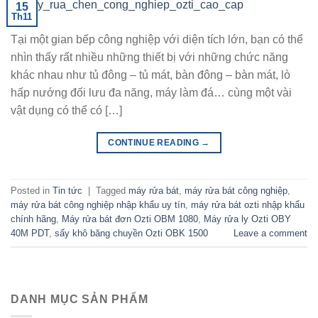
15
Th11
Tại một gian bếp công nghiệp với diện tích lớn, bạn có thể
nhìn thấy rất nhiều những thiết bị với những chức năng
khác nhau như tủ đông – tủ mát, bàn đông – bàn mát, lò
hấp nướng đối lưu đa năng, máy làm đá… cùng một vài
vật dụng có thể có […]
CONTINUE READING
→
Posted in
Tin tức
|
Tagged
máy rửa bát
,
máy rửa bát công nghiệp
,
máy rửa bát công nghiệp nhập khẩu uy tín
,
máy rửa bát ozti nhập khẩu
chính hãng
,
Máy rửa bát đơn Ozti OBM 1080
,
Máy rửa ly Ozti OBY
40M PDT
,
sấy khô băng chuyền Ozti OBK 1500
Leave a comment
DANH MỤC SẢN PHẨM