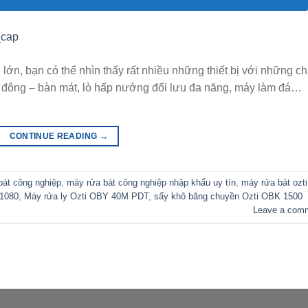
 lớn, bạn có thể nhìn thấy rất nhiều những thiết bị với những c
n đông – bàn mát, lò hấp nướng đối lưu đa năng, máy làm đá…
CONTINUE READING
→
bát công nghiệp
,
máy rửa bát công nghiệp nhập khẩu uy tín
,
máy rửa bát ozti
 1080
,
Máy rửa ly Ozti OBY 40M PDT
,
sấy khô băng chuyền Ozti OBK 1500
Leave a com