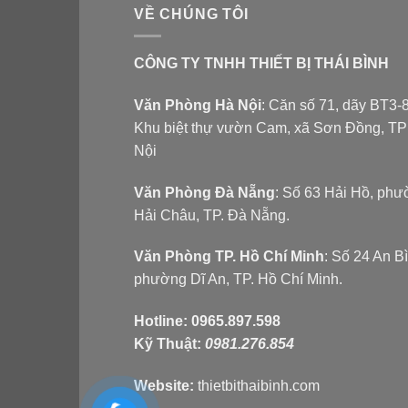
VỀ CHÚNG TÔI
CÔNG TY TNHH THIẾT BỊ THÁI BÌNH
Văn Phòng Hà Nội
: Căn số 71, dãy BT3-8
Khu biệt thự vườn Cam, xã Sơn Đồng, T
Nội
Văn Phòng Đà Nẵng
: Số 63 Hải Hồ, ph
Hải Châu, TP. Đà Nẵng.
Văn Phòng TP. Hồ Chí Minh
: Số 24 An B
phường Dĩ An, TP. Hồ Chí Minh.
Hotline:
0965.897.598
Kỹ Thuật:
0981.276.854
Website:
thietbithaibinh.com