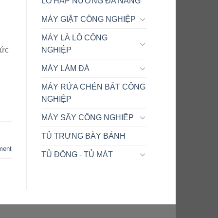
LÒ HẤP NƯỚNG ĐA NĂNG
MÁY GIẶT CÔNG NGHIỆP
MÁY LÀ LÔ CÔNG
NGHIỆP
hức
MÁY LÀM ĐÁ
MÁY RỬA CHÉN BÁT CÔNG
NGHIỆP
MÁY SẤY CÔNG NGHIỆP
TỦ TRƯNG BÀY BÁNH
ment
TỦ ĐÔNG - TỦ MÁT