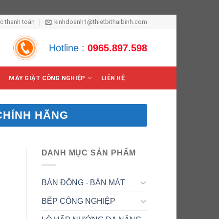
ức thanh toán
kinhdoanh1@thietbithaibinh.com
Hotline :
0965.897.598
MÁY GIẶT CÔNG NGHIỆP
LIÊN HỆ
CHÍNH HÃNG
DANH MỤC SẢN PHẨM
BÀN ĐÔNG - BÀN MÁT
BẾP CÔNG NGHIỆP