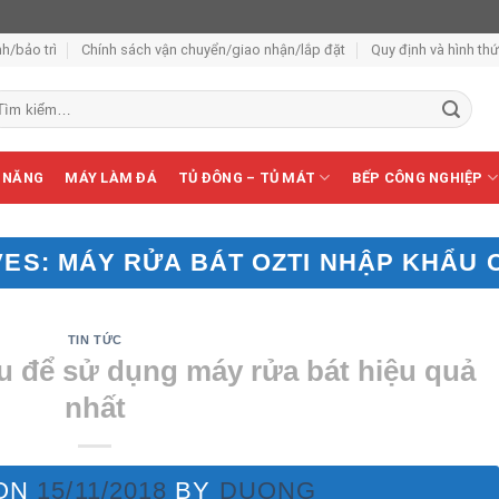
h/bảo trì
Chính sách vận chuyển/giao nhận/lắp đặt
Quy định và hình th
m
ếm:
 NĂNG
MÁY LÀM ĐÁ
TỦ ĐÔNG – TỦ MÁT
BẾP CÔNG NGHIỆP
VES:
MÁY RỬA BÁT OZTI NHẬP KHẨU 
TIN TỨC
ểu để sử dụng máy rửa bát hiệu quả
nhất
 ON
15/11/2018
BY
DUONG