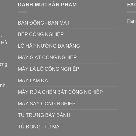
DANH MỤC SẢN PHẨM
FA
Fan
BÀN ĐÔNG - BÀN MÁT
BẾP CÔNG NGHIỆP
,
P Hà
LÒ HẤP NƯỚNG ĐA NĂNG
MÁY GIẶT CÔNG NGHIỆP
ường
MÁY LÀ LÔ CÔNG NGHIỆP
MÁY LÀM ĐÁ
ình,
MÁY RỬA CHÉN BÁT CÔNG NGHIỆP
MÁY SẤY CÔNG NGHIỆP
TỦ TRƯNG BÀY BÁNH
TỦ ĐÔNG - TỦ MÁT