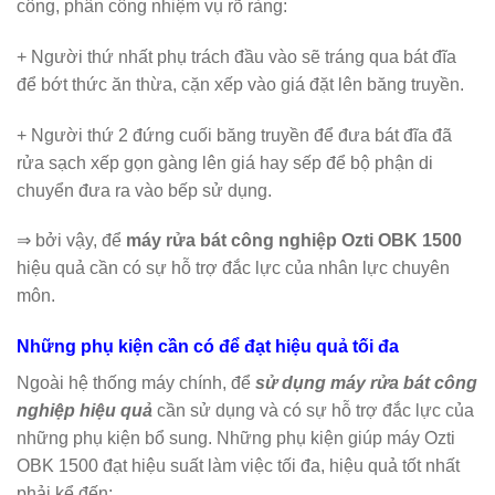
công, phân công nhiệm vụ rõ ràng:
+ Người thứ nhất phụ trách đầu vào sẽ tráng qua bát đĩa
để bớt thức ăn thừa, cặn xếp vào giá đặt lên băng truyền.
+ Người thứ 2 đứng cuối băng truyền để đưa bát đĩa đã
rửa sạch xếp gọn gàng lên giá hay sếp để bộ phận di
chuyển đưa ra vào bếp sử dụng.
⇒ bởi vậy, để
máy rửa bát công nghiệp Ozti OBK 1500
hiệu quả cần có sự hỗ trợ đắc lực của nhân lực chuyên
môn.
Những phụ kiện cần có để đạt hiệu quả tối đa
Ngoài hệ thống máy chính, để
sử dụng máy rửa bát công
nghiệp hiệu quả
cần sử dụng và có sự hỗ trợ đắc lực của
những phụ kiện bổ sung. Những phụ kiện giúp máy Ozti
OBK 1500 đạt hiệu suất làm việc tối đa, hiệu quả tốt nhất
phải kể đến: