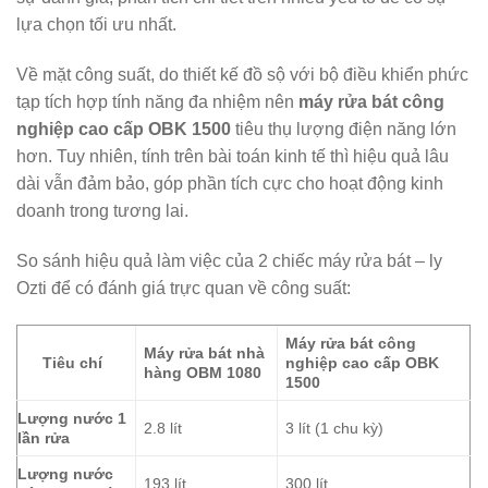
lựa chọn tối ưu nhất.
Về mặt công suất, do thiết kế đồ sộ với bộ điều khiển phức
tạp tích hợp tính năng đa nhiệm nên
máy rửa bát công
nghiệp cao cấp OBK 1500
tiêu thụ lượng điện năng lớn
hơn. Tuy nhiên, tính trên bài toán kinh tế thì hiệu quả lâu
dài vẫn đảm bảo, góp phần tích cực cho hoạt động kinh
doanh trong tương lai.
So sánh hiệu quả làm việc của 2 chiếc máy rửa bát – ly
Ozti để có đánh giá trực quan về công suất:
Máy rửa bát công
Máy rửa bát nhà
Tiêu chí
nghiệp cao cấp OBK
hàng OBM 1080
1500
Lượng nước 1
2.8 lít
3 lít (1 chu kỳ)
lần rửa
Lượng nước
193 lít
300 lít