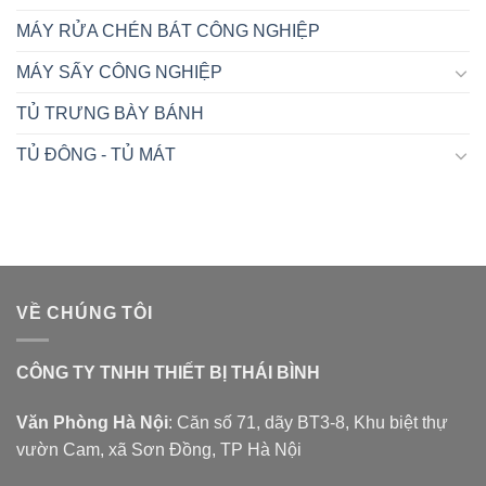
MÁY RỬA CHÉN BÁT CÔNG NGHIỆP
MÁY SẤY CÔNG NGHIỆP
TỦ TRƯNG BÀY BÁNH
TỦ ĐÔNG - TỦ MÁT
VỀ CHÚNG TÔI
CÔNG TY TNHH THIẾT BỊ THÁI BÌNH
Văn Phòng Hà Nội
: Căn số 71, dãy BT3-8, Khu biệt thự
vườn Cam, xã Sơn Đồng, TP Hà Nội