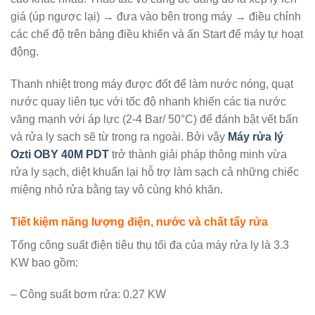
giá (úp ngược lại) → đưa vào bên trong máy → điều chỉnh
các chế độ trên bảng điều khiển và ấn Start để máy tự hoạt
động.
Thanh nhiệt trong máy được đốt để làm nước nóng, quạt
nước quay liên tục với tốc độ nhanh khiến các tia nước
văng mạnh với áp lực (2-4 Bar/ 50°C) để đánh bật vết bẩn
và rửa ly sạch sẽ từ trong ra ngoài. Bởi vậy
Máy rửa lý
Ozti OBY 40M PDT
trở thành giải pháp thông minh vừa
rửa ly sạch, diệt khuẩn lại hỗ trợ làm sạch cả những chiếc
miệng nhỏ rửa bằng tay vô cùng khó khăn.
Tiết kiệm năng lượng điện, nước và chất tẩy rửa
Tổng công suất điện tiêu thụ tối đa của máy rửa ly là 3.3
KW bao gồm:
– Công suất bơm rửa: 0.27 KW