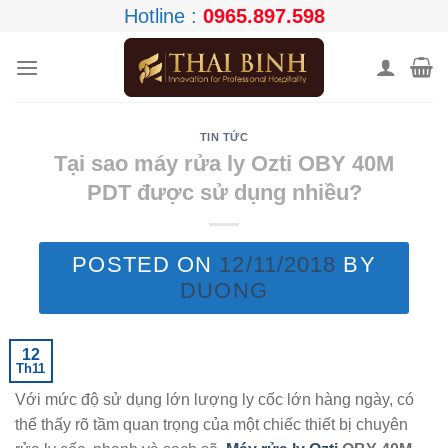
Skip
Hotline :
0965.897.598
to
content
TIN TỨC
Tại sao máy rửa ly Ozti OBY 40M
PDT được sử dụng nhiều?
POSTED ON
12/11/2018
BY
DUONG
12
Th11
Với mức độ sử dụng lớn lượng ly cốc lớn hàng ngày, có
thể thấy rõ tầm quan trọng của một chiếc thiết bị chuyên