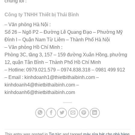
chúng tôi :
Công ty TNHH Thiết bị Thái Bình
– Văn phòng Hà Nội :
Số 26 – Ngõ P2 – Đường Lê Quang Đạo – Phường Mỹ
Đình I – Quận Nam Từ Liêm – Thành Phố Hà Nội
– Văn phòng Hồ Chí Minh :
Phòng 3C, tầng 3, 157 – 159 đường Xuân Hồng, phường
12, quận Tân Bình – Thành Phố Hồ Chí Minh
– Hotline: 0979.021.579 – 0974.838.318 – 0981 499 912
– Email : kinhdoanh1@thietbithaibinh.com –
kinhdoanh4@thietbithaibinh.com –
kinhdoanh6@thietbithaibinh.com
This entry was posted in
Tin tức
and tagged
máy rửa bát cho nhà hàng
,