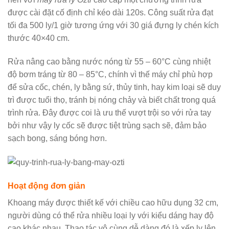
được cài đặt cố định chỉ kéo dài 120s. Công suất rửa đạt
tối đa 500 ly/1 giờ tương ứng với 30 giá đựng ly chén kích
thước 40×40 cm.
Rửa nâng cao bằng nước nóng từ 55 – 60°C cùng nhiệt
độ bơm tráng từ 80 – 85°C, chính vì thế máy chỉ phù hợp
để sửa cốc, chén, ly bằng sứ, thủy tinh, hay kim loại sẽ duy
trì được tuổi thọ, tránh bị nóng chảy và biết chất trong quá
trình rửa. Đây được coi là ưu thế vượt trội so với rửa tay
bởi như vậy ly cốc sẽ được tiệt trùng sạch sẽ, đảm bảo
sạch bong, sáng bóng hơn.
Hoạt động đơn giản
Khoang máy được thiết kế với chiều cao hữu dụng 32 cm,
người dùng có thể rửa nhiều loại ly với kiểu dáng hay độ
cao khác nhau. Thao tác vô cùng dễ dàng đó là xếp ly lên