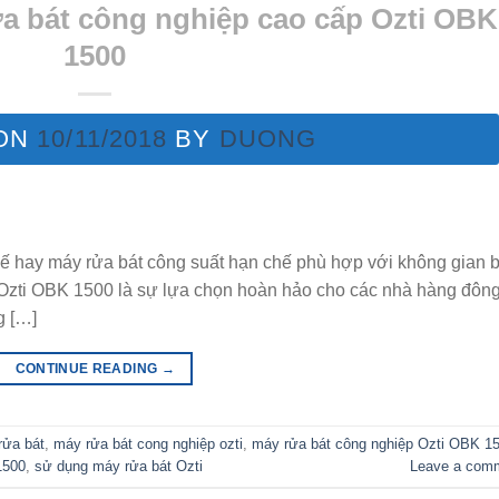
rửa bát công nghiệp cao cấp Ozti OBK
1500
 ON
10/11/2018
BY
DUONG
ế hay máy rửa bát công suất hạn chế phù hợp với không gian 
 Ozti OBK 1500 là sự lựa chọn hoàn hảo cho các nhà hàng đôn
g […]
CONTINUE READING
→
rửa bát
,
máy rửa bát cong nghiệp ozti
,
máy rửa bát công nghiệp Ozti OBK 1
1500
,
sử dụng máy rửa bát Ozti
Leave a com