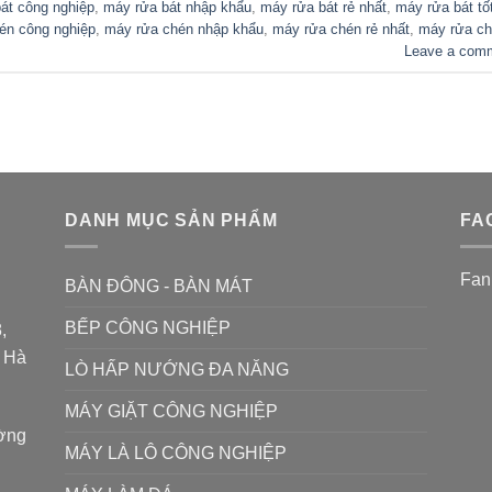
át công nghiệp
,
máy rửa bát nhập khẩu
,
máy rửa bát rẻ nhất
,
máy rửa bát tố
én công nghiệp
,
máy rửa chén nhập khẩu
,
máy rửa chén rẻ nhất
,
máy rửa c
Leave a com
DANH MỤC SẢN PHẨM
FA
Fan
BÀN ĐÔNG - BÀN MÁT
BẾP CÔNG NGHIỆP
,
P Hà
LÒ HẤP NƯỚNG ĐA NĂNG
MÁY GIẶT CÔNG NGHIỆP
ường
MÁY LÀ LÔ CÔNG NGHIỆP