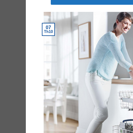
07
Th10