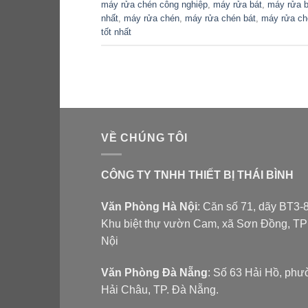
máy rửa chén công nghiệp
,
máy rửa bát
,
máy rửa b
nhất
,
máy rửa chén
,
máy rửa chén bát
,
máy rửa ch
tốt nhất
VỀ CHÚNG TÔI
CÔNG TY TNHH THIẾT BỊ THÁI BÌNH
Văn Phòng Hà Nội
: Căn số 71, dãy BT3-8
Khu biệt thự vườn Cam, xã Sơn Đồng, T
Nội
Văn Phòng Đà Nẵng
: Số 63 Hải Hồ, ph
Hải Châu, TP. Đà Nẵng.