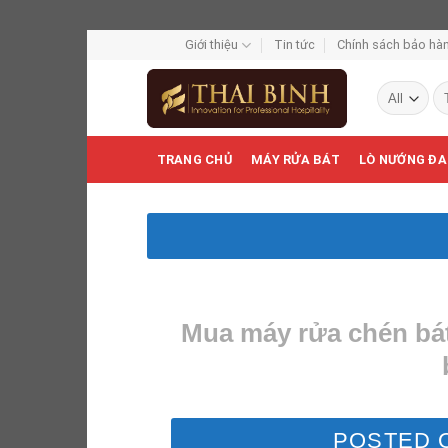
Skip
Giới thiệu
Tin tức
Chính sách bảo hàn
to
Tì
content
ki
TRANG CHỦ
MÁY RỬA BÁT
LÒ NƯỚNG ĐA
Mua máy rửa chén bát
POSTED 