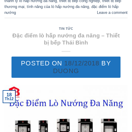
thanh lý lò hấp nướng đa năng
,
thiết bị bếp công nghiệp
,
thiết bị bếp
thương mại
,
tính năng của lò hấp nướng đa năng
,
đặc điểm lò hấp
nướng
Leave a comment
TIN TỨC
Đặc điểm lò hấp nướng đa năng – Thiết
bị bếp Thái Bình
POSTED ON
18/12/2018
BY
DUONG
18
Th12