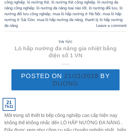
công nghiệp
,
lò nướng thịt
,
lò nướng thịt công nghiệp
,
lò nướng đa
năng công nghiệp
,
lò nướng đa năng loại nào tốt
,
lò nướng đối lưu
,
lò
nướng đối lưu công nghiệp
,
mua lò hấp nướng ở Hà Nội
,
mua lò hấp
nướng ở Sài Gòn
,
mua lò hấp nướng đa năng
,
thanh lý lò hấp nướng
đa năng
Leave a comment
TIN TỨC
Lò hấp nướng đa năng gia nhiệt bằng
điện số 1 VN
POSTED ON
21/11/2018
BY
DUONG
21
Th11
Một trong số thiết bị bếp công nghiệp cao cấp hiện nay
không thể không nhắc đến LÒ HẤP NƯỚNG ĐA NĂNG .
Đây được xem như công cụ nấu chuyên nghiệp nhất , hiện