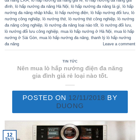
đa năng EKA
,
lò hấp nướng đa năng giá rẻ
,
lò hấp nướng đa năng gia
đình
,
lò hấp nướng đa năng Hà Nội
,
lò hấp nướng đa năng là gì
,
lò hấp
nướng đa năng nhập khẩu
,
lò hấp nướng điện
,
lò hấp nướng đối lưu
,
lò
nướng công nghiệp
,
lò nướng thịt
,
lò nướng thịt công nghiệp
,
lò nướng
đa năng công nghiệp
,
lò nướng đa năng loại nào tốt
,
lò nướng đối lưu
,
lò nướng đối lưu công nghiệp
,
mua lò hấp nướng ở Hà Nội
,
mua lò hấp
nướng ở Sài Gòn
,
mua lò hấp nướng đa năng
,
thanh lý lò hấp nướng
đa năng
Leave a comment
TIN TỨC
Nên mua lò hấp nướng điện đa năng
gia đình giá rẻ loại nào tốt.
POSTED ON
12/11/2018
BY
DUONG
12
Th11