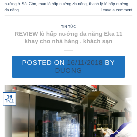
nướng ở Sài Gòn
,
mua lò hấp nướng đa năng
,
thanh lý lò hấp nướng
đa năng
Leave a comment
TIN TỨC
REVIEW lò hấp nướng đa năng Eka 11
khay cho nhà hàng , khách sạn
POSTED ON
16/11/2018
BY
DUONG
16
Th11