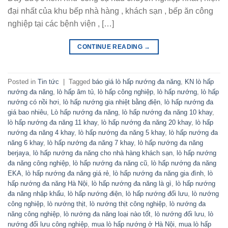
đại nhất của khu bếp nhà hàng , khách sạn , bếp ăn công
nghiệp tại các bệnh viện , […]
CONTINUE READING
→
Posted in
Tin tức
|
Tagged
báo giá lò hấp nướng đa năng
,
KN lò hấp
nướng đa năng
,
lò hấp âm tủ
,
lò hấp công nghiệp
,
lò hấp nướng
,
lò hấp
nướng có nồi hơi
,
lò hấp nướng gia nhiệt bằng điện
,
lò hấp nướng đa
giá bao nhiêu
,
Lò hấp nướng đa năng
,
lò hấp nướng đa năng 10 khay
,
lò hấp nướng đa năng 11 khay
,
lò hấp nướng đa năng 20 khay
,
lò hấp
nướng đa năng 4 khay
,
lò hấp nướng đa năng 5 khay
,
lò hấp nướng đa
năng 6 khay
,
lò hấp nướng đa năng 7 khay
,
lò hấp nướng đa năng
berjaya
,
lò hấp nướng đa năng cho nhà hàng khách sạn
,
lò hấp nướng
đa năng công nghiệp
,
lò hấp nướng đa năng cũ
,
lò hấp nướng đa năng
EKA
,
lò hấp nướng đa năng giá rẻ
,
lò hấp nướng đa năng gia đình
,
lò
hấp nướng đa năng Hà Nội
,
lò hấp nướng đa năng là gì
,
lò hấp nướng
đa năng nhập khẩu
,
lò hấp nướng điện
,
lò hấp nướng đối lưu
,
lò nướng
công nghiệp
,
lò nướng thịt
,
lò nướng thịt công nghiệp
,
lò nướng đa
năng công nghiệp
,
lò nướng đa năng loại nào tốt
,
lò nướng đối lưu
,
lò
nướng đối lưu công nghiệp
,
mua lò hấp nướng ở Hà Nội
,
mua lò hấp