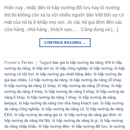
Hiện nay , nhắc đến lò hấp nướng đối lưu hay lò nướng
thịt thì không còn xa lạ với nhiều người dân Việt bởi sự có
mặt của nó là ở khắp mọi nơi , từ các hộ gia đình đến các
cửa hàng , nhà hàng , khách sạn,… . Công dụng và […]
CONTINUE READING
→
Posted in
Tin tức
|
Tagged
báo giá lò hấp nướng đa năng
,
KN lò hấp
nướng đa năng
,
lò hấp âm tủ
,
lò hấp công nghiệp
,
lò hấp nướng
,
lò hấp
nướng có nồi hơi
,
lò hấp nướng gia nhiệt bằng điện
,
lò hấp nướng đa
giá bao nhiêu
,
Lò hấp nướng đa năng
,
lò hấp nướng đa năng 10 khay
,
lò hấp nướng đa năng 11 khay
,
lò hấp nướng đa năng 20 khay
,
lò hấp
nướng đa năng 4 khay
,
lò hấp nướng đa năng 5 khay
,
lò hấp nướng đa
năng 6 khay
,
lò hấp nướng đa năng 7 khay
,
lò hấp nướng đa năng
berjaya
,
lò hấp nướng đa năng cho nhà hàng khách sạn
,
lò hấp nướng
đa năng công nghiệp
,
lò hấp nướng đa năng cũ
,
lò hấp nướng đa năng
EKA
,
lò hấp nướng đa năng giá rẻ
,
lò hấp nướng đa năng gia đình
,
lò
hấp nướng đa năng Hà Nội
,
lò hấp nướng đa năng là gì
,
lò hấp nướng
đa năng nhập khẩu
,
lò hấp nướng điện
,
lò hấp nướng đối lưu
,
lò nướng