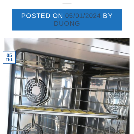
POSTED ON
05/01/2024
BY
DUONG
05
Th1