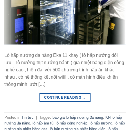
Lò hấp nướng đa năng Eka 11 khay ( lò hấp nướng đối
lưu – lò nướng thịt nướng bánh ) gia nhiệt bằng điện công
nghệ cao , hiện đại với 500 chương trình nấu ăn khác
nhau , có hệ thống kết nối wiffi , có màn hình điều khiển
thông minh lướt […]
CONTINUE READING
→
Posted in
Tin tức
|
Tagged
báo giá lò hấp nướng đa năng
,
KN lò hấp
nướng đa năng
,
lò hấp âm tủ
,
lò hấp công nghiệp
,
lò hấp nướng
,
lò hấp
nướng gia nhiệt bằng gas
,
lò hấp nướng gia nhiệt bằng điện
,
lò hấp