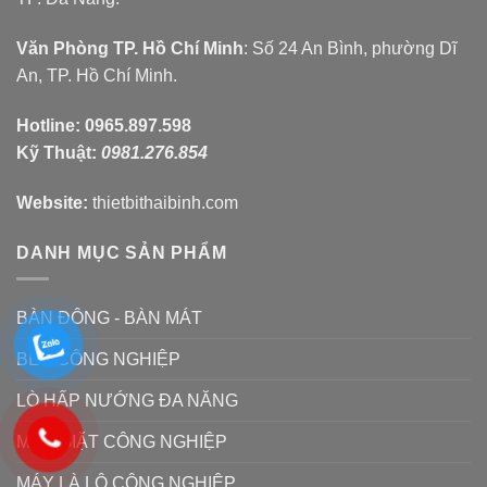
Văn Phòng TP. Hồ Chí Minh
: Số 24 An Bình, phường Dĩ
An, TP. Hồ Chí Minh.
Hotline:
0965.897.598
Kỹ Thuật:
0981.276.854
Website:
thietbithaibinh.com
DANH MỤC SẢN PHẨM
BÀN ĐÔNG - BÀN MÁT
BẾP CÔNG NGHIỆP
LÒ HẤP NƯỚNG ĐA NĂNG
MÁY GIẶT CÔNG NGHIỆP
MÁY LÀ LÔ CÔNG NGHIỆP