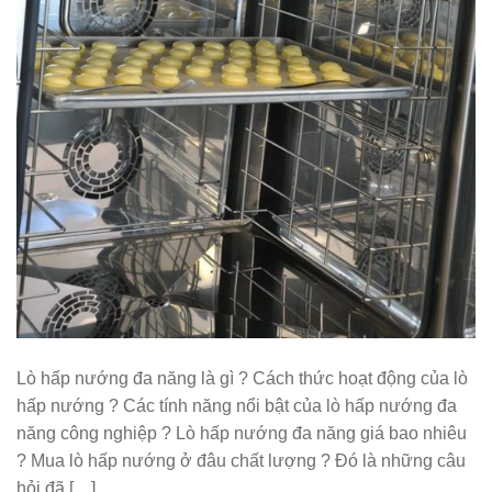
Lò hấp nướng đa năng là gì ? Cách thức hoạt động của lò
hấp nướng ? Các tính năng nổi bật của lò hấp nướng đa
năng công nghiệp ? Lò hấp nướng đa năng giá bao nhiêu
? Mua lò hấp nướng ở đâu chất lượng ? Đó là những câu
hỏi đã […]