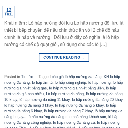
12
Th11
Khái niệm : Lò hấp nướng đối lưu Lò hấp nướng đối lưu là
thiết bị bếp chuyên để nấu chín thức ăn với 2 chế độ nấu
chính là hấp và nướng . Đối lưu ở đây có nghĩa là lò hấp
nướng có chế độ quạt gió , sử dụng cho các lò […]
CONTINUE READING
→
Posted in
Tin tức
|
Tagged
báo giá lò hấp nướng đa năng
,
KN lò hấp
nướng đa năng
,
lò hấp âm tủ
,
lò hấp công nghiệp
,
lò hấp nướng
,
lò hấp
nướng gia nhiệt bằng gas
,
lò hấp nướng gia nhiệt bằng điện
,
lò hấp
nướng đa giá bao nhiêu
,
Lò hấp nướng đa năng
,
lò hấp nướng đa năng
10 khay
,
lò hấp nướng đa năng 11 khay
,
lò hấp nướng đa năng 20 khay
,
lò hấp nướng đa năng 3 khay
,
lò hấp nướng đa năng 5 khay
,
lò hấp
nướng đa năng 6 khay
,
lò hấp nướng đa năng 7 khay
,
lò hấp nướng đa
năng berjaya
,
lò hấp nướng đa năng cho nhà hàng khách sạn
,
lò hấp
nướng đa năng công nghiệp
,
lò hấp nướng đa năng cũ
,
lò hấp nướng