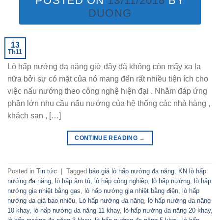
POSTED ON
13/11/2018
BY
DUONG
13
Th11
Lò hấp nướng đa năng giờ đây đã không còn mấy xa lạ
nữa bởi sự có mặt của nó mang đến rất nhiều tiện ích cho
việc nấu nướng theo công nghệ hiện đại . Nhằm đáp ứng
phần lớn nhu cầu nấu nướng của hệ thống các nhà hàng ,
khách sạn , […]
CONTINUE READING
→
Posted in
Tin tức
|
Tagged
báo giá lò hấp nướng đa năng
,
KN lò hấp
nướng đa năng
,
lò hấp âm tủ
,
lò hấp công nghiệp
,
lò hấp nướng
,
lò hấp
nướng gia nhiệt bằng gas
,
lò hấp nướng gia nhiệt bằng điện
,
lò hấp
nướng đa giá bao nhiêu
,
Lò hấp nướng đa năng
,
lò hấp nướng đa năng
10 khay
,
lò hấp nướng đa năng 11 khay
,
lò hấp nướng đa năng 20 khay
,