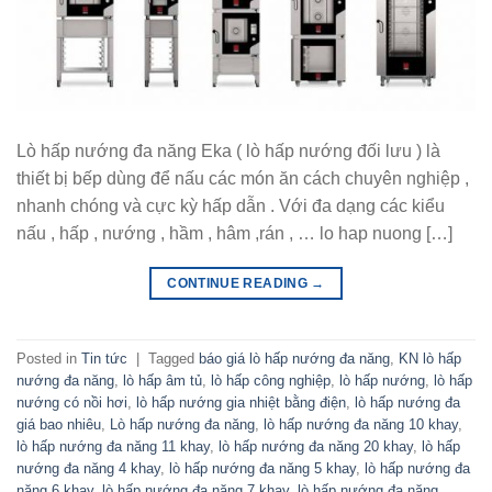
Lò hấp nướng đa năng Eka ( lò hấp nướng đối lưu ) là
thiết bị bếp dùng để nấu các món ăn cách chuyên nghiệp ,
nhanh chóng và cực kỳ hấp dẫn . Với đa dạng các kiểu
nấu , hấp , nướng , hầm , hâm ,rán , … lo hap nuong […]
CONTINUE READING
→
Posted in
Tin tức
|
Tagged
báo giá lò hấp nướng đa năng
,
KN lò hấp
nướng đa năng
,
lò hấp âm tủ
,
lò hấp công nghiệp
,
lò hấp nướng
,
lò hấp
nướng có nồi hơi
,
lò hấp nướng gia nhiệt bằng điện
,
lò hấp nướng đa
giá bao nhiêu
,
Lò hấp nướng đa năng
,
lò hấp nướng đa năng 10 khay
,
lò hấp nướng đa năng 11 khay
,
lò hấp nướng đa năng 20 khay
,
lò hấp
nướng đa năng 4 khay
,
lò hấp nướng đa năng 5 khay
,
lò hấp nướng đa
năng 6 khay
,
lò hấp nướng đa năng 7 khay
,
lò hấp nướng đa năng