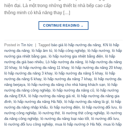
hiện đại. Là một trong những thiết bị nhà bếp cao cấp
thông minh có khả năng thay […]
CONTINUE READING
→
Posted in
Tin tức
|
Tagged
báo giá lò hấp nướng đa năng
,
KN lò hấp
nướng đa năng
,
lò hấp âm tủ
,
lò hấp công nghiệp
,
lò hấp nướng
,
lò hấp
nướng gia nhiệt bằng gas
,
lò hấp nướng gia nhiệt bằng điện
,
lò hấp
nướng đa giá bao nhiêu
,
Lò hấp nướng đa năng
,
lò hấp nướng đa năng
10 khay
,
lò hấp nướng đa năng 11 khay
,
lò hấp nướng đa năng 20 khay
,
lò hấp nướng đa năng 3 khay
,
lò hấp nướng đa năng 5 khay
,
lò hấp
nướng đa năng 6 khay
,
lò hấp nướng đa năng 7 khay
,
lò hấp nướng đa
năng berjaya
,
lò hấp nướng đa năng cho nhà hàng khách sạn
,
lò hấp
nướng đa năng công nghiệp
,
lò hấp nướng đa năng cũ
,
lò hấp nướng
đa năng EKA
,
lò hấp nướng đa năng giá rẻ
,
lò hấp nướng đa năng gia
đình
,
lò hấp nướng đa năng Hà Nội
,
lò hấp nướng đa năng là gì
,
lò hấp
nướng đa năng nhập khẩu
,
lò hấp nướng điện
,
lò hấp nướng đối lưu
,
lò
nướng công nghiệp
,
lò nướng thịt
,
lò nướng thịt công nghiệp
,
lò nướng
đa năng công nghiệp
,
lò nướng đa năng loại nào tốt
,
lò nướng đối lưu
,
lò nướng đối lưu công nghiệp
,
mua lò hấp nướng ở Hà Nội
,
mua lò hấp