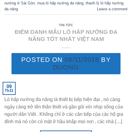
nướng ở Sài Gòn
,
mua lò hấp nướng đa năng
,
thanh lý lò hấp nướng
đa năng
Leave a comment
TIN TỨC
ĐIỂM DANH MẪU LÒ HẤP NƯỚNG ĐA
NĂNG TỐT NHẤT VIỆT NAM
POSTED ON
09/11/2018
BY
DUONG
09
Th11
Lò hấp nướng đa năng là thiết bị bếp hiện đại , nó càng
ngày càng trở lên thân thiết và gần gũi với nhịp sống của
người dân Việt . Không chỉ ở các căn bếp của các hộ gia
đình mà nó còn có mặt ở hầu khắp mọi nơi , các nhà […]