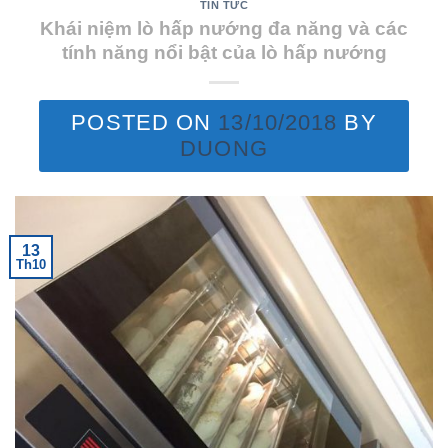
TIN TỨC
Khái niệm lò hấp nướng đa năng và các
tính năng nổi bật của lò hấp nướng
POSTED ON
13/10/2018
BY
DUONG
13
Th10