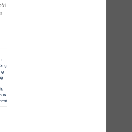
bởi
ng
p
ướng
ăng
ng
đa
mua
ment