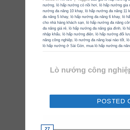
nướng
,
lò hấp nướng có nồi hơi
,
lò hấp nướng gia 
nướng đa năng 10 khay
,
lò hấp nướng đa năng 11 
đa năng 5 khay
,
lò hấp nướng đa năng 6 khay
,
lò h
cho nhà hàng khách sạn
,
lò hấp nướng đa năng cô
đa năng giá rẻ
,
lò hấp nướng đa năng gia đình
,
lò 
nhập khẩu
,
lò hấp nướng điện
,
lò hấp nướng đối lư
năng công nghiệp
,
lò nướng đa năng loại nào tốt
,
l
lò hấp nướng ở Sài Gòn
,
mua lò hấp nướng đa năn
Lò nướng công nghiệp
POSTED
27