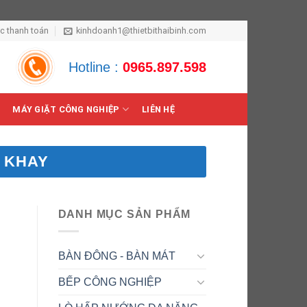
ức thanh toán
kinhdoanh1@thietbithaibinh.com
Hotline :
0965.897.598
MÁY GIẶT CÔNG NGHIỆP
LIÊN HỆ
 KHAY
DANH MỤC SẢN PHẨM
BÀN ĐÔNG - BÀN MÁT
BẾP CÔNG NGHIỆP