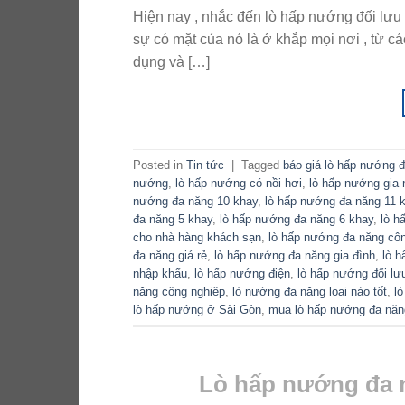
Hiện nay , nhắc đến lò hấp nướng đối lưu 
sự có mặt của nó là ở khắp mọi nơi , từ c
dụng và […]
Posted in
Tin tức
|
Tagged
báo giá lò hấp nướng 
nướng
,
lò hấp nướng có nồi hơi
,
lò hấp nướng gia 
nướng đa năng 10 khay
,
lò hấp nướng đa năng 11 
đa năng 5 khay
,
lò hấp nướng đa năng 6 khay
,
lò h
cho nhà hàng khách sạn
,
lò hấp nướng đa năng cô
đa năng giá rẻ
,
lò hấp nướng đa năng gia đình
,
lò 
nhập khẩu
,
lò hấp nướng điện
,
lò hấp nướng đối lư
năng công nghiệp
,
lò nướng đa năng loại nào tốt
,
l
lò hấp nướng ở Sài Gòn
,
mua lò hấp nướng đa năn
Lò hấp nướng đa n