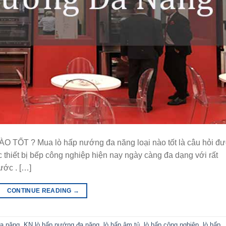
T ? Mua lò hấp nướng đa năng loại nào tốt là câu hỏi đ
 thiết bị bếp công nghiệp hiện nay ngày càng đa dạng với rất
ước . […]
CONTINUE READING
→
đa năng
,
KN lò hấp nướng đa năng
,
lò hấp âm tủ
,
lò hấp công nghiệp
,
lò hấp