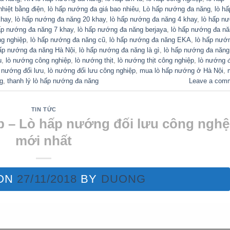
nhiệt bằng điện
,
lò hấp nướng đa giá bao nhiêu
,
Lò hấp nướng đa năng
,
lò hấ
khay
,
lò hấp nướng đa năng 20 khay
,
lò hấp nướng đa năng 4 khay
,
lò hấp n
ấp nướng đa năng 7 khay
,
lò hấp nướng đa năng berjaya
,
lò hấp nướng đa n
ng nghiệp
,
lò hấp nướng đa năng cũ
,
lò hấp nướng đa năng EKA
,
lò hấp nướ
hấp nướng đa năng Hà Nội
,
lò hấp nướng đa năng là gì
,
lò hấp nướng đa năng
u
,
lò nướng công nghiệp
,
lò nướng thịt
,
lò nướng thịt công nghiệp
,
lò nướng 
ò nướng đối lưu
,
lò nướng đối lưu công nghiệp
,
mua lò hấp nướng ở Hà Nội
,
g
,
thanh lý lò hấp nướng đa năng
Leave a com
TIN TỨC
 – Lò hấp nướng đối lưu công nghệ
mới nhất
 ON
27/11/2018
BY
DUONG