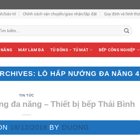
h/bảo trì
Chính sách vận chuyển/giao nhận/lắp đặt
Quy định và hình th
m
ếm:
 NĂNG
MÁY LÀM ĐÁ
TỦ ĐÔNG – TỦ MÁT
BẾP CÔNG NGHIỆP
ARCHIVES:
LÒ HẤP NƯỚNG ĐA NĂNG 4
TIN TỨC
g đa năng – Thiết bị bếp Thái Bình
ON
18/12/2018
BY
DUONG