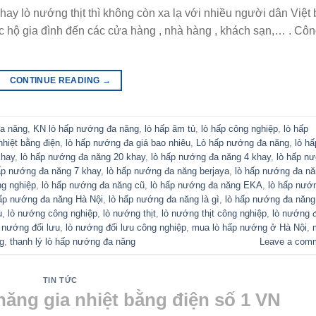
hay lò nướng thịt thì không còn xa lạ với nhiều người dân Việt 
ác hộ gia đình đến các cửa hàng , nhà hàng , khách sạn,… . Cô
CONTINUE READING
→
đa năng
,
KN lò hấp nướng đa năng
,
lò hấp âm tủ
,
lò hấp công nghiệp
,
lò hấp
nhiệt bằng điện
,
lò hấp nướng đa giá bao nhiêu
,
Lò hấp nướng đa năng
,
lò hấ
khay
,
lò hấp nướng đa năng 20 khay
,
lò hấp nướng đa năng 4 khay
,
lò hấp n
ấp nướng đa năng 7 khay
,
lò hấp nướng đa năng berjaya
,
lò hấp nướng đa n
ng nghiệp
,
lò hấp nướng đa năng cũ
,
lò hấp nướng đa năng EKA
,
lò hấp nướ
hấp nướng đa năng Hà Nội
,
lò hấp nướng đa năng là gì
,
lò hấp nướng đa năng
u
,
lò nướng công nghiệp
,
lò nướng thịt
,
lò nướng thịt công nghiệp
,
lò nướng 
ò nướng đối lưu
,
lò nướng đối lưu công nghiệp
,
mua lò hấp nướng ở Hà Nội
,
g
,
thanh lý lò hấp nướng đa năng
Leave a com
TIN TỨC
ăng gia nhiệt bằng điện số 1 VN