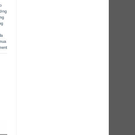
p
ướng
ăng
ng
đa
mua
ment