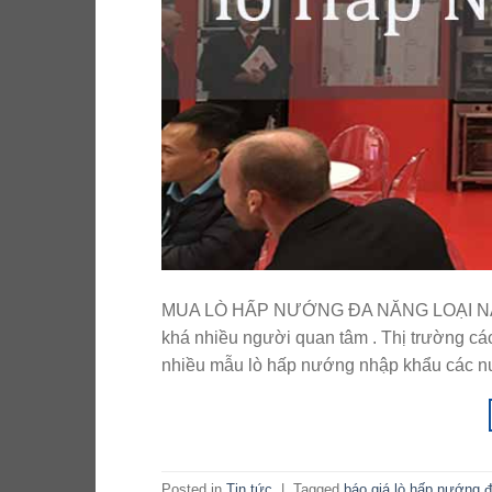
MUA LÒ HẤP NƯỚNG ĐA NĂNG LOẠI NÀO TỐ
khá nhiều người quan tâm . Thị trường các
nhiều mẫu lò hấp nướng nhập khẩu các n
Posted in
Tin tức
|
Tagged
báo giá lò hấp nướng 