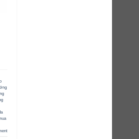
p
ướng
ăng
ng
đa
mua
ment