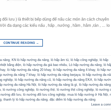
đối lưu ) là thiết bị bếp dùng để nấu các món ăn cách chuyên
Với đa dạng các kiểu nấu , hấp , nướng , hầm , hâm ,rán , … lo
CONTINUE READING
→
đa năng
,
KN lò hấp nướng đa năng
,
lò hấp âm tủ
,
lò hấp công nghiệp
,
lò hấp
nhiệt bằng điện
,
lò hấp nướng đa giá bao nhiêu
,
Lò hấp nướng đa năng
,
lò hấ
khay
,
lò hấp nướng đa năng 20 khay
,
lò hấp nướng đa năng 4 khay
,
lò hấp n
ấp nướng đa năng 7 khay
,
lò hấp nướng đa năng berjaya
,
lò hấp nướng đa n
ng nghiệp
,
lò hấp nướng đa năng cũ
,
lò hấp nướng đa năng EKA
,
lò hấp nướ
hấp nướng đa năng Hà Nội
,
lò hấp nướng đa năng là gì
,
lò hấp nướng đa năng
u
,
lò nướng công nghiệp
,
lò nướng thịt
,
lò nướng thịt công nghiệp
,
lò nướng 
ò nướng đối lưu
,
lò nướng đối lưu công nghiệp
,
mua lò hấp nướng ở Hà Nội
,
g
,
thanh lý lò hấp nướng đa năng
,
đặc điểm lò hấp nướng đa năng
Leave a com