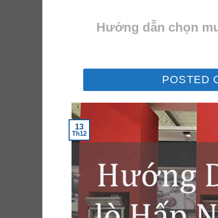
Hướng dẫn chọn mua
POSTED 
13
Th12