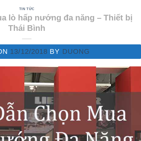
TIN TỨC
 lò hấp nướng đa năng – Thiết bị
Thái Bình
ON
13/12/2018
BY
DUONG