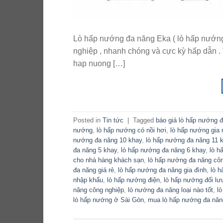
Lò hấp nướng đa năng Eka ( lò hấp nướng 
nghiệp , nhanh chóng và cực kỳ hấp dẫn . 
hap nuong […]
Posted in
Tin tức
|
Tagged
báo giá lò hấp nướng 
nướng
,
lò hấp nướng có nồi hơi
,
lò hấp nướng gia 
nướng đa năng 10 khay
,
lò hấp nướng đa năng 11 
đa năng 5 khay
,
lò hấp nướng đa năng 6 khay
,
lò h
cho nhà hàng khách sạn
,
lò hấp nướng đa năng cô
đa năng giá rẻ
,
lò hấp nướng đa năng gia đình
,
lò 
nhập khẩu
,
lò hấp nướng điện
,
lò hấp nướng đối lư
năng công nghiệp
,
lò nướng đa năng loại nào tốt
,
l
lò hấp nướng ở Sài Gòn
,
mua lò hấp nướng đa năn