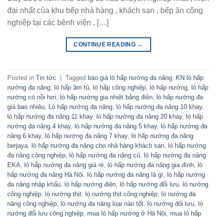
đại nhất của khu bếp nhà hàng , khách sạn , bếp ăn công
nghiệp tại các bệnh viện , […]
CONTINUE READING
→
Posted in
Tin tức
|
Tagged
báo giá lò hấp nướng đa năng
,
KN lò hấp
nướng đa năng
,
lò hấp âm tủ
,
lò hấp công nghiệp
,
lò hấp nướng
,
lò hấp
nướng có nồi hơi
,
lò hấp nướng gia nhiệt bằng điện
,
lò hấp nướng đa
giá bao nhiêu
,
Lò hấp nướng đa năng
,
lò hấp nướng đa năng 10 khay
,
lò hấp nướng đa năng 11 khay
,
lò hấp nướng đa năng 20 khay
,
lò hấp
nướng đa năng 4 khay
,
lò hấp nướng đa năng 5 khay
,
lò hấp nướng đa
năng 6 khay
,
lò hấp nướng đa năng 7 khay
,
lò hấp nướng đa năng
berjaya
,
lò hấp nướng đa năng cho nhà hàng khách sạn
,
lò hấp nướng
đa năng công nghiệp
,
lò hấp nướng đa năng cũ
,
lò hấp nướng đa năng
EKA
,
lò hấp nướng đa năng giá rẻ
,
lò hấp nướng đa năng gia đình
,
lò
hấp nướng đa năng Hà Nội
,
lò hấp nướng đa năng là gì
,
lò hấp nướng
đa năng nhập khẩu
,
lò hấp nướng điện
,
lò hấp nướng đối lưu
,
lò nướng
công nghiệp
,
lò nướng thịt
,
lò nướng thịt công nghiệp
,
lò nướng đa
năng công nghiệp
,
lò nướng đa năng loại nào tốt
,
lò nướng đối lưu
,
lò
nướng đối lưu công nghiệp
,
mua lò hấp nướng ở Hà Nội
,
mua lò hấp