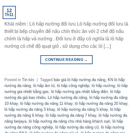
12
Th11
Khái niệm : Lò hấp nướng đối lưu Lò hấp nướng đối lưu là
thiết bị bếp chuyên để nấu chín thức ăn với 2 chế độ nấu
chính là hấp và nướng . Đối lưu ở đây có nghĩa là lò hấp
nướng có chế độ quạt gió , sử dụng cho các lò […]
CONTINUE READING
→
Posted in
Tin tức
|
Tagged
báo giá lò hấp nướng đa năng
,
KN lò hấp
nướng đa năng
,
lò hấp âm tủ
,
lò hấp công nghiệp
,
lò hấp nướng
,
lò hấp
nướng gia nhiệt bằng gas
,
lò hấp nướng gia nhiệt bằng điện
,
lò hấp
nướng đa giá bao nhiêu
,
Lò hấp nướng đa năng
,
lò hấp nướng đa năng
10 khay
,
lò hấp nướng đa năng 11 khay
,
lò hấp nướng đa năng 20 khay
,
lò hấp nướng đa năng 3 khay
,
lò hấp nướng đa năng 5 khay
,
lò hấp
nướng đa năng 6 khay
,
lò hấp nướng đa năng 7 khay
,
lò hấp nướng đa
năng berjaya
,
lò hấp nướng đa năng cho nhà hàng khách sạn
,
lò hấp
nướng đa năng công nghiệp
,
lò hấp nướng đa năng cũ
,
lò hấp nướng