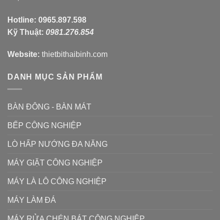
Hotline:
0965.897.598
Kỹ Thuật:
0981.276.854
Website:
thietbithaibinh.com
DANH MỤC SẢN PHẨM
BÀN ĐÔNG - BÀN MÁT
BẾP CÔNG NGHIỆP
LÒ HẤP NƯỚNG ĐA NĂNG
MÁY GIẶT CÔNG NGHIỆP
MÁY LÀ LÔ CÔNG NGHIỆP
MÁY LÀM ĐÁ
MÁY RỬA CHÉN BÁT CÔNG NGHIỆP