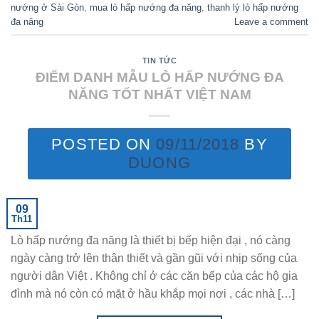
nướng ở Sài Gòn
,
mua lò hấp nướng đa năng
,
thanh lý lò hấp nướng
đa năng
Leave a comment
TIN TỨC
ĐIỂM DANH MẪU LÒ HẤP NƯỚNG ĐA
NĂNG TỐT NHẤT VIỆT NAM
POSTED ON
09/11/2018
BY
DUONG
09
Th11
Lò hấp nướng đa năng là thiết bị bếp hiện đại , nó càng
ngày càng trở lên thân thiết và gần gũi với nhịp sống của
người dân Việt . Không chỉ ở các căn bếp của các hộ gia
đình mà nó còn có mặt ở hầu khắp mọi nơi , các nhà […]