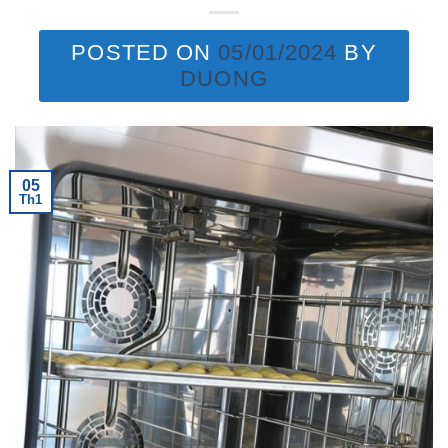
POSTED ON
05/01/2024
BY
DUONG
05
Th1