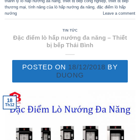
thanh lý lò hấp nướng đa năng
,
thiết bị bếp công nghiệp
,
thiết bị bếp
thương mại
,
tính năng của lò hấp nướng đa năng
,
đặc điểm lò hấp
nướng
Leave a comment
TIN TỨC
Đặc điểm lò hấp nướng đa năng – Thiết
bị bếp Thái Bình
POSTED ON
18/12/2018
BY
DUONG
18
Th12