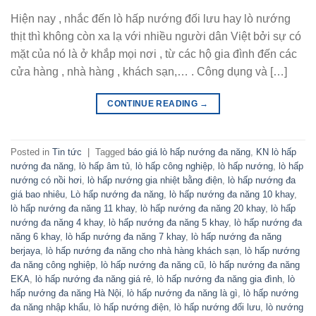
Hiện nay , nhắc đến lò hấp nướng đối lưu hay lò nướng
thịt thì không còn xa lạ với nhiều người dân Việt bởi sự có
mặt của nó là ở khắp mọi nơi , từ các hộ gia đình đến các
cửa hàng , nhà hàng , khách sạn,… . Công dụng và […]
CONTINUE READING
→
Posted in
Tin tức
|
Tagged
báo giá lò hấp nướng đa năng
,
KN lò hấp
nướng đa năng
,
lò hấp âm tủ
,
lò hấp công nghiệp
,
lò hấp nướng
,
lò hấp
nướng có nồi hơi
,
lò hấp nướng gia nhiệt bằng điện
,
lò hấp nướng đa
giá bao nhiêu
,
Lò hấp nướng đa năng
,
lò hấp nướng đa năng 10 khay
,
lò hấp nướng đa năng 11 khay
,
lò hấp nướng đa năng 20 khay
,
lò hấp
nướng đa năng 4 khay
,
lò hấp nướng đa năng 5 khay
,
lò hấp nướng đa
năng 6 khay
,
lò hấp nướng đa năng 7 khay
,
lò hấp nướng đa năng
berjaya
,
lò hấp nướng đa năng cho nhà hàng khách sạn
,
lò hấp nướng
đa năng công nghiệp
,
lò hấp nướng đa năng cũ
,
lò hấp nướng đa năng
EKA
,
lò hấp nướng đa năng giá rẻ
,
lò hấp nướng đa năng gia đình
,
lò
hấp nướng đa năng Hà Nội
,
lò hấp nướng đa năng là gì
,
lò hấp nướng
đa năng nhập khẩu
,
lò hấp nướng điện
,
lò hấp nướng đối lưu
,
lò nướng