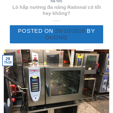
TIN TỨC
Lò hấp nướng đa năng Rational có tốt
hay không?
POSTED ON
29/10/2018
BY
DUONG
29
Th10