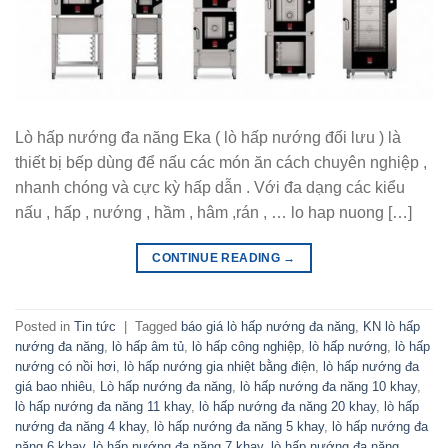
Lò hấp nướng đa năng Eka ( lò hấp nướng đối lưu ) là
thiết bị bếp dùng để nấu các món ăn cách chuyên nghiệp ,
nhanh chóng và cực kỳ hấp dẫn . Với đa dạng các kiểu
nấu , hấp , nướng , hầm , hâm ,rán , … lo hap nuong […]
CONTINUE READING
→
Posted in
Tin tức
|
Tagged
báo giá lò hấp nướng đa năng
,
KN lò hấp
nướng đa năng
,
lò hấp âm tủ
,
lò hấp công nghiệp
,
lò hấp nướng
,
lò hấp
nướng có nồi hơi
,
lò hấp nướng gia nhiệt bằng điện
,
lò hấp nướng đa
giá bao nhiêu
,
Lò hấp nướng đa năng
,
lò hấp nướng đa năng 10 khay
,
lò hấp nướng đa năng 11 khay
,
lò hấp nướng đa năng 20 khay
,
lò hấp
nướng đa năng 4 khay
,
lò hấp nướng đa năng 5 khay
,
lò hấp nướng đa
năng 6 khay
,
lò hấp nướng đa năng 7 khay
,
lò hấp nướng đa năng