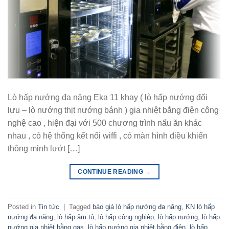
Lò hấp nướng đa năng Eka 11 khay ( lò hấp nướng đối
lưu – lò nướng thịt nướng bánh ) gia nhiệt bằng điện công
nghệ cao , hiện đại với 500 chương trình nấu ăn khác
nhau , có hệ thống kết nối wiffi , có màn hình điều khiển
thông minh lướt […]
CONTINUE READING
→
Posted in
Tin tức
|
Tagged
báo giá lò hấp nướng đa năng
,
KN lò hấp
nướng đa năng
,
lò hấp âm tủ
,
lò hấp công nghiệp
,
lò hấp nướng
,
lò hấp
nướng gia nhiệt bằng gas
,
lò hấp nướng gia nhiệt bằng điện
,
lò hấp