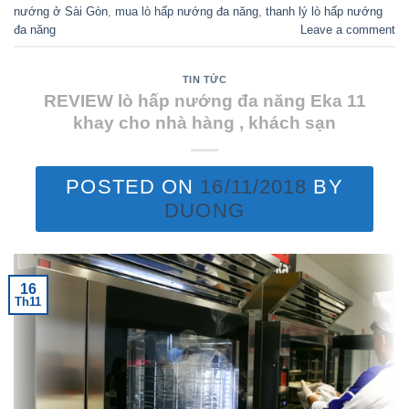
nướng ở Sài Gòn
,
mua lò hấp nướng đa năng
,
thanh lý lò hấp nướng
đa năng
Leave a comment
TIN TỨC
REVIEW lò hấp nướng đa năng Eka 11
khay cho nhà hàng , khách sạn
POSTED ON
16/11/2018
BY
DUONG
16
Th11