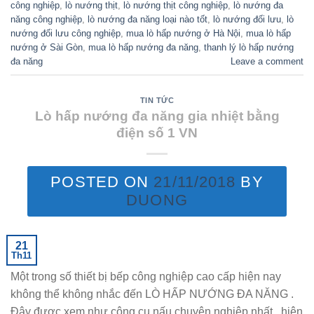
công nghiệp
,
lò nướng thịt
,
lò nướng thịt công nghiệp
,
lò nướng đa
năng công nghiệp
,
lò nướng đa năng loại nào tốt
,
lò nướng đối lưu
,
lò
nướng đối lưu công nghiệp
,
mua lò hấp nướng ở Hà Nội
,
mua lò hấp
nướng ở Sài Gòn
,
mua lò hấp nướng đa năng
,
thanh lý lò hấp nướng
đa năng
Leave a comment
TIN TỨC
Lò hấp nướng đa năng gia nhiệt bằng
điện số 1 VN
POSTED ON
21/11/2018
BY
DUONG
21
Th11
Một trong số thiết bị bếp công nghiệp cao cấp hiện nay
không thể không nhắc đến LÒ HẤP NƯỚNG ĐA NĂNG .
Đây được xem như công cụ nấu chuyên nghiệp nhất , hiện