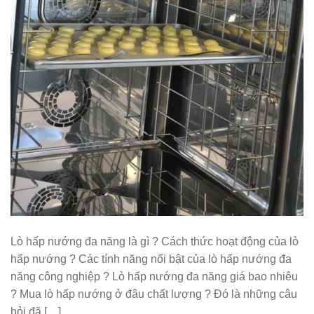
Lò hấp nướng đa năng là gì ? Cách thức hoạt động của lò
hấp nướng ? Các tính năng nổi bật của lò hấp nướng đa
năng công nghiệp ? Lò hấp nướng đa năng giá bao nhiêu
? Mua lò hấp nướng ở đâu chất lượng ? Đó là những câu
hỏi đã […]