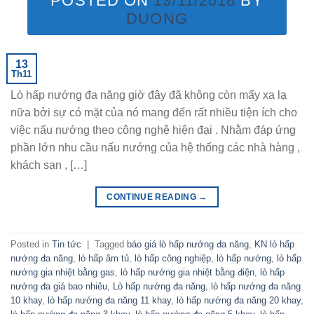
POSTED ON
13/11/2018
BY
DUONG
13
Th11
Lò hấp nướng đa năng giờ đây đã không còn mấy xa lạ
nữa bởi sự có mặt của nó mang đến rất nhiều tiện ích cho
việc nấu nướng theo công nghệ hiện đại . Nhằm đáp ứng
phần lớn nhu cầu nấu nướng của hệ thống các nhà hàng ,
khách sạn , […]
CONTINUE READING
→
Posted in
Tin tức
|
Tagged
báo giá lò hấp nướng đa năng
,
KN lò hấp
nướng đa năng
,
lò hấp âm tủ
,
lò hấp công nghiệp
,
lò hấp nướng
,
lò hấp
nướng gia nhiệt bằng gas
,
lò hấp nướng gia nhiệt bằng điện
,
lò hấp
nướng đa giá bao nhiêu
,
Lò hấp nướng đa năng
,
lò hấp nướng đa năng
10 khay
,
lò hấp nướng đa năng 11 khay
,
lò hấp nướng đa năng 20 khay
,