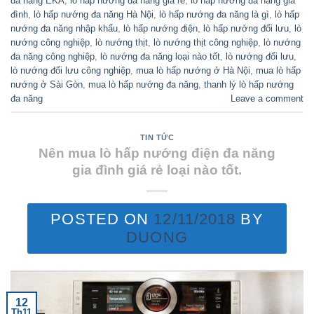
đa năng EKA
,
lò hấp nướng đa năng giá rẻ
,
lò hấp nướng đa năng gia
đình
,
lò hấp nướng đa năng Hà Nội
,
lò hấp nướng đa năng là gì
,
lò hấp
nướng đa năng nhập khẩu
,
lò hấp nướng điện
,
lò hấp nướng đối lưu
,
lò
nướng công nghiệp
,
lò nướng thịt
,
lò nướng thịt công nghiệp
,
lò nướng
đa năng công nghiệp
,
lò nướng đa năng loại nào tốt
,
lò nướng đối lưu
,
lò nướng đối lưu công nghiệp
,
mua lò hấp nướng ở Hà Nội
,
mua lò hấp
nướng ở Sài Gòn
,
mua lò hấp nướng đa năng
,
thanh lý lò hấp nướng
đa năng
Leave a comment
TIN TỨC
Nên mua lò hấp nướng điện đa năng
gia đình giá rẻ loại nào tốt.
POSTED ON
12/11/2018
BY
DUONG
12
Th11