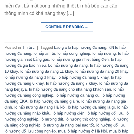
hiện đại. Là một trong những thiết bị nhà bếp cao cấp
thông minh có khả năng thay […]
CONTINUE READING
→
Posted in
Tin tức
|
Tagged
báo giá lò hấp nướng đa năng
,
KN lò hấp
nướng đa năng
,
lò hấp âm tủ
,
lò hấp công nghiệp
,
lò hấp nướng
,
lò hấp
nướng gia nhiệt bằng gas
,
lò hấp nướng gia nhiệt bằng điện
,
lò hấp
nướng đa giá bao nhiêu
,
Lò hấp nướng đa năng
,
lò hấp nướng đa năng
10 khay
,
lò hấp nướng đa năng 11 khay
,
lò hấp nướng đa năng 20 khay
,
lò hấp nướng đa năng 3 khay
,
lò hấp nướng đa năng 5 khay
,
lò hấp
nướng đa năng 6 khay
,
lò hấp nướng đa năng 7 khay
,
lò hấp nướng đa
năng berjaya
,
lò hấp nướng đa năng cho nhà hàng khách sạn
,
lò hấp
nướng đa năng công nghiệp
,
lò hấp nướng đa năng cũ
,
lò hấp nướng
đa năng EKA
,
lò hấp nướng đa năng giá rẻ
,
lò hấp nướng đa năng gia
đình
,
lò hấp nướng đa năng Hà Nội
,
lò hấp nướng đa năng là gì
,
lò hấp
nướng đa năng nhập khẩu
,
lò hấp nướng điện
,
lò hấp nướng đối lưu
,
lò
nướng công nghiệp
,
lò nướng thịt
,
lò nướng thịt công nghiệp
,
lò nướng
đa năng công nghiệp
,
lò nướng đa năng loại nào tốt
,
lò nướng đối lưu
,
lò nướng đối lưu công nghiệp
,
mua lò hấp nướng ở Hà Nội
,
mua lò hấp