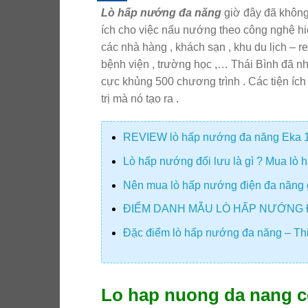
Lò hấp nướng đa năng
giờ đây đã không
ích cho việc nấu nướng theo công nghệ h
các nhà hàng , khách sạn , khu du lịch – r
bệnh viện , trường học ,… Thái Bình đã 
cực khủng 500 chương trình . Các tiện íc
trị mà nó tạo ra .
REVIEW lò hấp nướng đa năng Eka 11
Lò hấp nướng đối lưu là gì ? Mua lò h
Nên mua lò hấp nướng điện đa năng gia
ĐIỂM DANH MẪU LÒ HẤP NƯỚNG 
Đặc điểm lò hấp nướng đa năng – Thi
Lo hap nuong da nang có