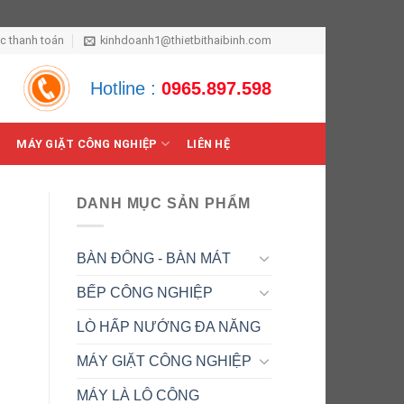
ức thanh toán
kinhdoanh1@thietbithaibinh.com
Hotline :
0965.897.598
MÁY GIẶT CÔNG NGHIỆP
LIÊN HỆ
DANH MỤC SẢN PHẨM
BÀN ĐÔNG - BÀN MÁT
BẾP CÔNG NGHIỆP
LÒ HẤP NƯỚNG ĐA NĂNG
MÁY GIẶT CÔNG NGHIỆP
MÁY LÀ LÔ CÔNG