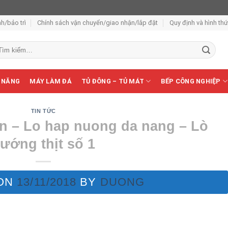
h/bảo trì
Chính sách vận chuyển/giao nhận/lắp đặt
Quy định và hình th
m
ếm:
 NĂNG
MÁY LÀM ĐÁ
TỦ ĐÔNG – TỦ MÁT
BẾP CÔNG NGHIỆP
TIN TỨC
n – Lo hap nuong da nang – Lò
ướng thịt số 1
 ON
13/11/2018
BY
DUONG