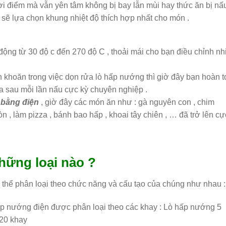
i điểm mà vẫn yên tâm không bị bay lẫn mùi hay thức ăn bị nấ
 sẽ lựa chọn khung nhiệt độ thích hợp nhất cho món .
ộng từ 30 độ c đến 270 độ C , thoải mái cho bạn điều chỉnh nh
n khoăn trong việc dọn rửa lò hấp nướng thì giờ đây bạn hoàn 
ửa sau mỗi lần nấu cực kỳ chuyên nghiệp .
 bằng điện
, giờ đây các món ăn như : gà nguyên con , chim
n , làm pizza , bánh bao hấp , khoai tây chiên , … đã trở lên cự
hững loại nào ?
 thể phân loại theo chức năng và cấu tạo của chúng như nhau :
p nướng điện được phân loại theo các khay : Lò hấp nướng 5
 20 khay