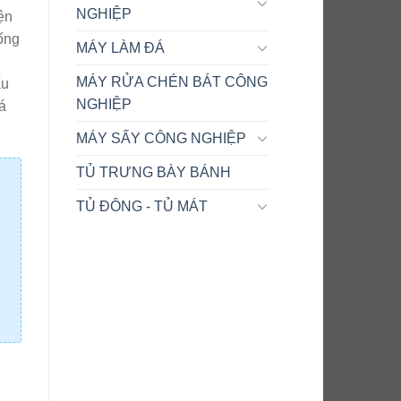
NGHIỆP
ện
ống
MÁY LÀM ĐÁ
MÁY RỬA CHÉN BÁT CÔNG
ấu
NGHIỆP
á
MÁY SẤY CÔNG NGHIỆP
TỦ TRƯNG BÀY BÁNH
TỦ ĐÔNG - TỦ MÁT