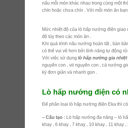
nấu mỗi món khác nhau trong cùng một thờ
chín hoặc chưa chín . Với mỗi món ăn bạn
Mức nhiệt độ của lò hấp nướng điện giao đ
độ tùy theo các món ăn .
Khi quá trình nấu nướng hoàn tất , bàn bă
có thể vui vẻ hơn bởi tính năng tự động r
Với việc sử dụng
lò hấp nướng gia nhiệt
nguyên con , vịt nguyên con , cá nướng giò
kỳ đơn giản và nhanh gọn .
Lò hấp nướng điện có n
Để phân loại lò hấp nướng điện Eka thì có
– Cấu tạo :
Lò hấp nướng đa năng – lò hấ
khay , 6 khay , 7 khay , 10 khay , 11 khay ,