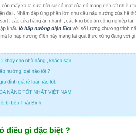
 còn mấy xa lạ nữa bởi sự có mặt của nó mang đến rất nhiều ti
iện đại . Nhằm đáp ứng phần lớn nhu cầu nấu nướng của hệ th
esort , các cửa hàng ăn nhanh , các khu bếp ăn công nghiệp tại
nhập khẩu
lò hấp nướng điện Eka
với số lượng chương trình n
h mà lò hấp nướng điện này mang lại quả thực xứng đáng với gi
 khay cho nhà hàng , khách sạn
ấp nướng loại nào tốt ?
 đình giá rẻ loại nào tốt.
ĐA NĂNG TỐT NHẤT VIỆT NAM
ết bị bếp Thái Bình
 điều gì đặc biệt ?