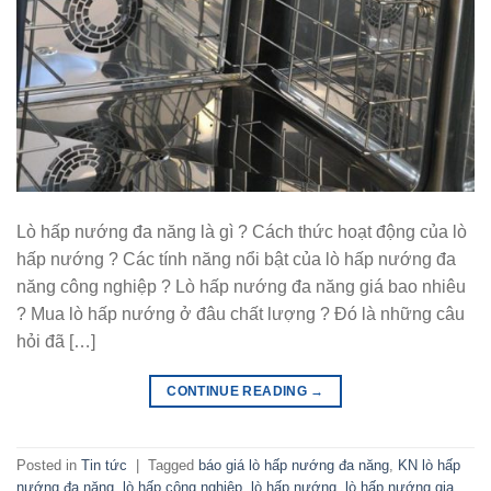
Lò hấp nướng đa năng là gì ? Cách thức hoạt động của lò
hấp nướng ? Các tính năng nổi bật của lò hấp nướng đa
năng công nghiệp ? Lò hấp nướng đa năng giá bao nhiêu
? Mua lò hấp nướng ở đâu chất lượng ? Đó là những câu
hỏi đã […]
CONTINUE READING
→
Posted in
Tin tức
|
Tagged
báo giá lò hấp nướng đa năng
,
KN lò hấp
nướng đa năng
,
lò hấp công nghiệp
,
lò hấp nướng
,
lò hấp nướng gia