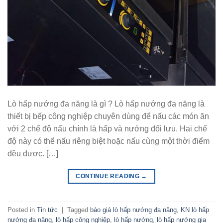
Lò hấp nướng đa năng là gì ? Lò hấp nướng đa năng là
thiết bị bếp công nghiệp chuyên dùng để nấu các món ăn
với 2 chế độ nấu chính là hấp và nướng đối lưu. Hai chế
độ này có thể nấu riêng biệt hoặc nấu cùng một thời điểm
đều được. […]
CONTINUE READING
→
Posted in
Tin tức
|
Tagged
báo giá lò hấp nướng đa năng
,
KN lò hấp
nướng đa năng
,
lò hấp công nghiệp
,
lò hấp nướng
,
lò hấp nướng gia