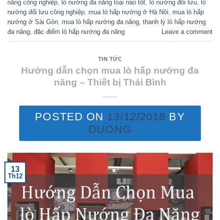
năng công nghiệp
,
lò nướng đa năng loại nào tốt
,
lò nướng đối lưu
,
lò
nướng đối lưu công nghiệp
,
mua lò hấp nướng ở Hà Nội
,
mua lò hấp
nướng ở Sài Gòn
,
mua lò hấp nướng đa năng
,
thanh lý lò hấp nướng
đa năng
,
đặc điểm lò hấp nướng đa năng
Leave a comment
TIN TỨC
Hướng dẫn chọn mua lò hấp nướng đa
năng – Thiết bị Thái Bình
POSTED ON
13/12/2018
BY
DUONG
13
Th12