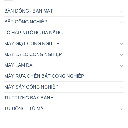
BÀN ĐÔNG - BÀN MÁT
BẾP CÔNG NGHIỆP
LÒ HẤP NƯỚNG ĐA NĂNG
MÁY GIẶT CÔNG NGHIỆP
MÁY LÀ LÔ CÔNG NGHIỆP
MÁY LÀM ĐÁ
MÁY RỬA CHÉN BÁT CÔNG NGHIỆP
MÁY SẤY CÔNG NGHIỆP
TỦ TRƯNG BÀY BÁNH
TỦ ĐÔNG - TỦ MÁT