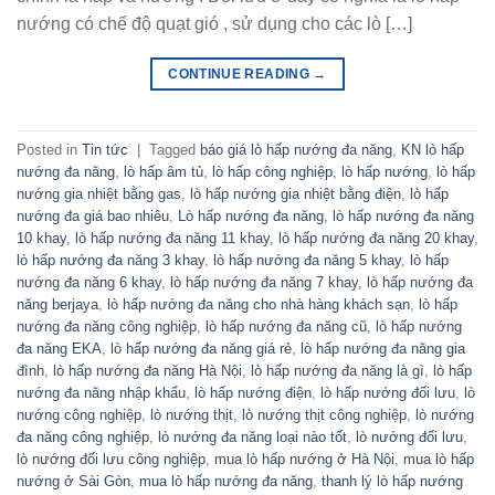
nướng có chế độ quạt gió , sử dụng cho các lò […]
CONTINUE READING
→
Posted in
Tin tức
|
Tagged
báo giá lò hấp nướng đa năng
,
KN lò hấp
nướng đa năng
,
lò hấp âm tủ
,
lò hấp công nghiệp
,
lò hấp nướng
,
lò hấp
nướng gia nhiệt bằng gas
,
lò hấp nướng gia nhiệt bằng điện
,
lò hấp
nướng đa giá bao nhiêu
,
Lò hấp nướng đa năng
,
lò hấp nướng đa năng
10 khay
,
lò hấp nướng đa năng 11 khay
,
lò hấp nướng đa năng 20 khay
,
lò hấp nướng đa năng 3 khay
,
lò hấp nướng đa năng 5 khay
,
lò hấp
nướng đa năng 6 khay
,
lò hấp nướng đa năng 7 khay
,
lò hấp nướng đa
năng berjaya
,
lò hấp nướng đa năng cho nhà hàng khách sạn
,
lò hấp
nướng đa năng công nghiệp
,
lò hấp nướng đa năng cũ
,
lò hấp nướng
đa năng EKA
,
lò hấp nướng đa năng giá rẻ
,
lò hấp nướng đa năng gia
đình
,
lò hấp nướng đa năng Hà Nội
,
lò hấp nướng đa năng là gì
,
lò hấp
nướng đa năng nhập khẩu
,
lò hấp nướng điện
,
lò hấp nướng đối lưu
,
lò
nướng công nghiệp
,
lò nướng thịt
,
lò nướng thịt công nghiệp
,
lò nướng
đa năng công nghiệp
,
lò nướng đa năng loại nào tốt
,
lò nướng đối lưu
,
lò nướng đối lưu công nghiệp
,
mua lò hấp nướng ở Hà Nội
,
mua lò hấp
nướng ở Sài Gòn
,
mua lò hấp nướng đa năng
,
thanh lý lò hấp nướng