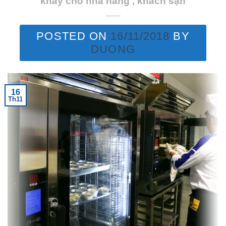
khay cho nhà hàng , khách sạn
POSTED ON
16/11/2018
BY
DUONG
16
Th11