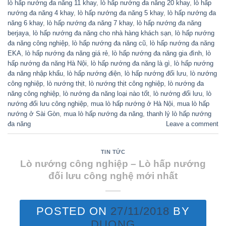
lò hấp nướng đa năng 11 khay
,
lò hấp nướng đa năng 20 khay
,
lò hấp
nướng đa năng 4 khay
,
lò hấp nướng đa năng 5 khay
,
lò hấp nướng đa
năng 6 khay
,
lò hấp nướng đa năng 7 khay
,
lò hấp nướng đa năng
berjaya
,
lò hấp nướng đa năng cho nhà hàng khách sạn
,
lò hấp nướng
đa năng công nghiệp
,
lò hấp nướng đa năng cũ
,
lò hấp nướng đa năng
EKA
,
lò hấp nướng đa năng giá rẻ
,
lò hấp nướng đa năng gia đình
,
lò
hấp nướng đa năng Hà Nội
,
lò hấp nướng đa năng là gì
,
lò hấp nướng
đa năng nhập khẩu
,
lò hấp nướng điện
,
lò hấp nướng đối lưu
,
lò nướng
công nghiệp
,
lò nướng thịt
,
lò nướng thịt công nghiệp
,
lò nướng đa
năng công nghiệp
,
lò nướng đa năng loại nào tốt
,
lò nướng đối lưu
,
lò
nướng đối lưu công nghiệp
,
mua lò hấp nướng ở Hà Nội
,
mua lò hấp
nướng ở Sài Gòn
,
mua lò hấp nướng đa năng
,
thanh lý lò hấp nướng
đa năng
Leave a comment
TIN TỨC
Lò nướng công nghiệp – Lò hấp nướng
đối lưu công nghệ mới nhất
POSTED ON
27/11/2018
BY
DUONG