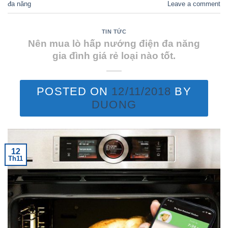
đa năng
Leave a comment
TIN TỨC
Nên mua lò hấp nướng điện đa năng
gia đình giá rẻ loại nào tốt.
POSTED ON
12/11/2018
BY
DUONG
12
Th11