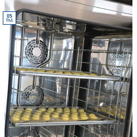
05
Th1