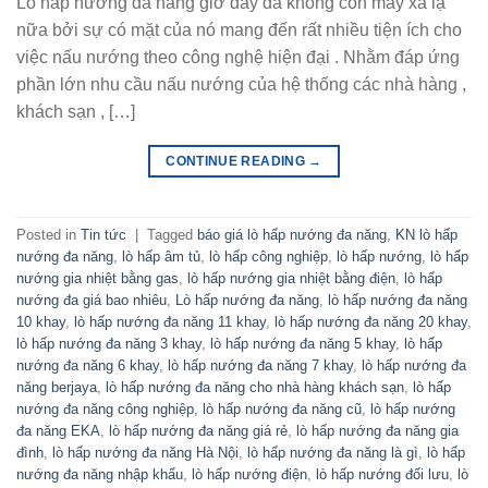
Lò hấp nướng đa năng giờ đây đã không còn mấy xa lạ
nữa bởi sự có mặt của nó mang đến rất nhiều tiện ích cho
việc nấu nướng theo công nghệ hiện đại . Nhằm đáp ứng
phần lớn nhu cầu nấu nướng của hệ thống các nhà hàng ,
khách sạn , […]
CONTINUE READING
→
Posted in
Tin tức
|
Tagged
báo giá lò hấp nướng đa năng
,
KN lò hấp
nướng đa năng
,
lò hấp âm tủ
,
lò hấp công nghiệp
,
lò hấp nướng
,
lò hấp
nướng gia nhiệt bằng gas
,
lò hấp nướng gia nhiệt bằng điện
,
lò hấp
nướng đa giá bao nhiêu
,
Lò hấp nướng đa năng
,
lò hấp nướng đa năng
10 khay
,
lò hấp nướng đa năng 11 khay
,
lò hấp nướng đa năng 20 khay
,
lò hấp nướng đa năng 3 khay
,
lò hấp nướng đa năng 5 khay
,
lò hấp
nướng đa năng 6 khay
,
lò hấp nướng đa năng 7 khay
,
lò hấp nướng đa
năng berjaya
,
lò hấp nướng đa năng cho nhà hàng khách sạn
,
lò hấp
nướng đa năng công nghiệp
,
lò hấp nướng đa năng cũ
,
lò hấp nướng
đa năng EKA
,
lò hấp nướng đa năng giá rẻ
,
lò hấp nướng đa năng gia
đình
,
lò hấp nướng đa năng Hà Nội
,
lò hấp nướng đa năng là gì
,
lò hấp
nướng đa năng nhập khẩu
,
lò hấp nướng điện
,
lò hấp nướng đối lưu
,
lò