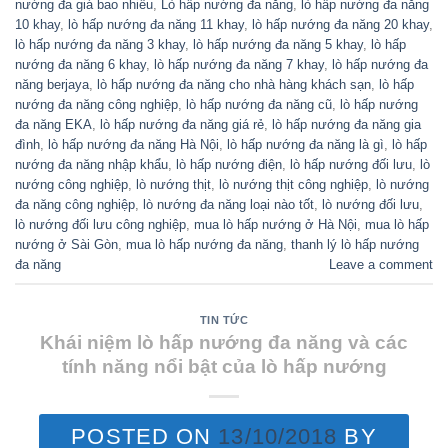
nướng đa giá bao nhiêu
,
Lò hấp nướng đa năng
,
lò hấp nướng đa năng
10 khay
,
lò hấp nướng đa năng 11 khay
,
lò hấp nướng đa năng 20 khay
,
lò hấp nướng đa năng 3 khay
,
lò hấp nướng đa năng 5 khay
,
lò hấp
nướng đa năng 6 khay
,
lò hấp nướng đa năng 7 khay
,
lò hấp nướng đa
năng berjaya
,
lò hấp nướng đa năng cho nhà hàng khách sạn
,
lò hấp
nướng đa năng công nghiệp
,
lò hấp nướng đa năng cũ
,
lò hấp nướng
đa năng EKA
,
lò hấp nướng đa năng giá rẻ
,
lò hấp nướng đa năng gia
đình
,
lò hấp nướng đa năng Hà Nội
,
lò hấp nướng đa năng là gì
,
lò hấp
nướng đa năng nhập khẩu
,
lò hấp nướng điện
,
lò hấp nướng đối lưu
,
lò
nướng công nghiệp
,
lò nướng thịt
,
lò nướng thịt công nghiệp
,
lò nướng
đa năng công nghiệp
,
lò nướng đa năng loại nào tốt
,
lò nướng đối lưu
,
lò nướng đối lưu công nghiệp
,
mua lò hấp nướng ở Hà Nội
,
mua lò hấp
nướng ở Sài Gòn
,
mua lò hấp nướng đa năng
,
thanh lý lò hấp nướng
đa năng
Leave a comment
TIN TỨC
Khái niệm lò hấp nướng đa năng và các
tính năng nổi bật của lò hấp nướng
POSTED ON
13/10/2018
BY