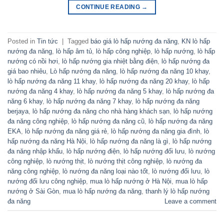
CONTINUE READING
→
Posted in
Tin tức
|
Tagged
báo giá lò hấp nướng đa năng
,
KN lò hấp
nướng đa năng
,
lò hấp âm tủ
,
lò hấp công nghiệp
,
lò hấp nướng
,
lò hấp
nướng có nồi hơi
,
lò hấp nướng gia nhiệt bằng điện
,
lò hấp nướng đa
giá bao nhiêu
,
Lò hấp nướng đa năng
,
lò hấp nướng đa năng 10 khay
,
lò hấp nướng đa năng 11 khay
,
lò hấp nướng đa năng 20 khay
,
lò hấp
nướng đa năng 4 khay
,
lò hấp nướng đa năng 5 khay
,
lò hấp nướng đa
năng 6 khay
,
lò hấp nướng đa năng 7 khay
,
lò hấp nướng đa năng
berjaya
,
lò hấp nướng đa năng cho nhà hàng khách sạn
,
lò hấp nướng
đa năng công nghiệp
,
lò hấp nướng đa năng cũ
,
lò hấp nướng đa năng
EKA
,
lò hấp nướng đa năng giá rẻ
,
lò hấp nướng đa năng gia đình
,
lò
hấp nướng đa năng Hà Nội
,
lò hấp nướng đa năng là gì
,
lò hấp nướng
đa năng nhập khẩu
,
lò hấp nướng điện
,
lò hấp nướng đối lưu
,
lò nướng
công nghiệp
,
lò nướng thịt
,
lò nướng thịt công nghiệp
,
lò nướng đa
năng công nghiệp
,
lò nướng đa năng loại nào tốt
,
lò nướng đối lưu
,
lò
nướng đối lưu công nghiệp
,
mua lò hấp nướng ở Hà Nội
,
mua lò hấp
nướng ở Sài Gòn
,
mua lò hấp nướng đa năng
,
thanh lý lò hấp nướng
đa năng
Leave a comment