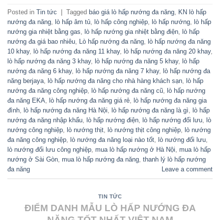
Posted in
Tin tức
|
Tagged
báo giá lò hấp nướng đa năng
,
KN lò hấp
nướng đa năng
,
lò hấp âm tủ
,
lò hấp công nghiệp
,
lò hấp nướng
,
lò hấp
nướng gia nhiệt bằng gas
,
lò hấp nướng gia nhiệt bằng điện
,
lò hấp
nướng đa giá bao nhiêu
,
Lò hấp nướng đa năng
,
lò hấp nướng đa năng
10 khay
,
lò hấp nướng đa năng 11 khay
,
lò hấp nướng đa năng 20 khay
,
lò hấp nướng đa năng 3 khay
,
lò hấp nướng đa năng 5 khay
,
lò hấp
nướng đa năng 6 khay
,
lò hấp nướng đa năng 7 khay
,
lò hấp nướng đa
năng berjaya
,
lò hấp nướng đa năng cho nhà hàng khách sạn
,
lò hấp
nướng đa năng công nghiệp
,
lò hấp nướng đa năng cũ
,
lò hấp nướng
đa năng EKA
,
lò hấp nướng đa năng giá rẻ
,
lò hấp nướng đa năng gia
đình
,
lò hấp nướng đa năng Hà Nội
,
lò hấp nướng đa năng là gì
,
lò hấp
nướng đa năng nhập khẩu
,
lò hấp nướng điện
,
lò hấp nướng đối lưu
,
lò
nướng công nghiệp
,
lò nướng thịt
,
lò nướng thịt công nghiệp
,
lò nướng
đa năng công nghiệp
,
lò nướng đa năng loại nào tốt
,
lò nướng đối lưu
,
lò nướng đối lưu công nghiệp
,
mua lò hấp nướng ở Hà Nội
,
mua lò hấp
nướng ở Sài Gòn
,
mua lò hấp nướng đa năng
,
thanh lý lò hấp nướng
đa năng
Leave a comment
TIN TỨC
ĐIỂM DANH MẪU LÒ HẤP NƯỚNG ĐA
NĂNG TỐT NHẤT VIỆT NAM