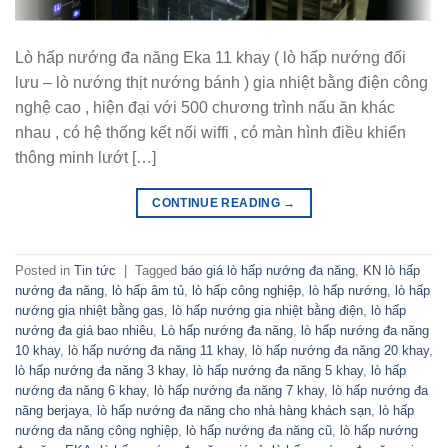
Lò hấp nướng đa năng Eka 11 khay ( lò hấp nướng đối
lưu – lò nướng thịt nướng bánh ) gia nhiệt bằng điện công
nghệ cao , hiện đại với 500 chương trình nấu ăn khác
nhau , có hệ thống kết nối wiffi , có màn hình điều khiển
thông minh lướt […]
CONTINUE READING
→
Posted in
Tin tức
|
Tagged
báo giá lò hấp nướng đa năng
,
KN lò hấp
nướng đa năng
,
lò hấp âm tủ
,
lò hấp công nghiệp
,
lò hấp nướng
,
lò hấp
nướng gia nhiệt bằng gas
,
lò hấp nướng gia nhiệt bằng điện
,
lò hấp
nướng đa giá bao nhiêu
,
Lò hấp nướng đa năng
,
lò hấp nướng đa năng
10 khay
,
lò hấp nướng đa năng 11 khay
,
lò hấp nướng đa năng 20 khay
,
lò hấp nướng đa năng 3 khay
,
lò hấp nướng đa năng 5 khay
,
lò hấp
nướng đa năng 6 khay
,
lò hấp nướng đa năng 7 khay
,
lò hấp nướng đa
năng berjaya
,
lò hấp nướng đa năng cho nhà hàng khách sạn
,
lò hấp
nướng đa năng công nghiệp
,
lò hấp nướng đa năng cũ
,
lò hấp nướng