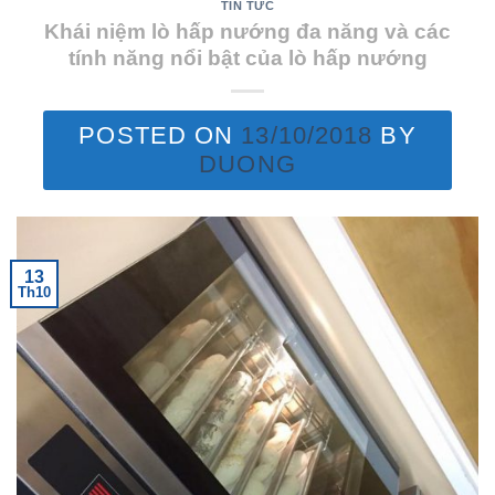
TIN TỨC
Khái niệm lò hấp nướng đa năng và các
tính năng nổi bật của lò hấp nướng
POSTED ON
13/10/2018
BY
DUONG
13
Th10