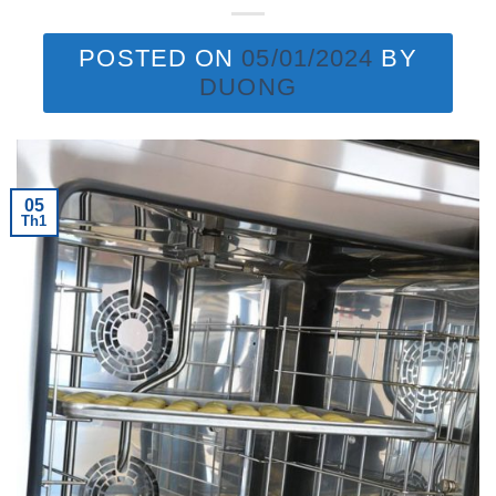
POSTED ON
05/01/2024
BY
DUONG
05
Th1