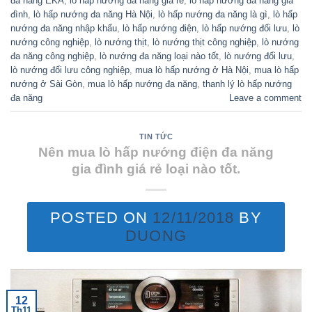
đa năng EKA
,
lò hấp nướng đa năng giá rẻ
,
lò hấp nướng đa năng gia
đình
,
lò hấp nướng đa năng Hà Nội
,
lò hấp nướng đa năng là gì
,
lò hấp
nướng đa năng nhập khẩu
,
lò hấp nướng điện
,
lò hấp nướng đối lưu
,
lò
nướng công nghiệp
,
lò nướng thịt
,
lò nướng thịt công nghiệp
,
lò nướng
đa năng công nghiệp
,
lò nướng đa năng loại nào tốt
,
lò nướng đối lưu
,
lò nướng đối lưu công nghiệp
,
mua lò hấp nướng ở Hà Nội
,
mua lò hấp
nướng ở Sài Gòn
,
mua lò hấp nướng đa năng
,
thanh lý lò hấp nướng
đa năng
Leave a comment
TIN TỨC
Nên mua lò hấp nướng điện đa năng
gia đình giá rẻ loại nào tốt.
POSTED ON
12/11/2018
BY
DUONG
12
Th11