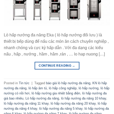
Lò hấp nướng đa năng Eka ( lò hấp nướng đối lưu ) là
thiết bị bếp dùng để nấu các món ăn cách chuyên nghiệp ,
nhanh chóng và cực kỳ hấp dẫn . Với đa dạng các kiểu
nấu , hấp , nướng , hầm , hâm ,rán , … lo hap nuong […]
CONTINUE READING
→
Posted in
Tin tức
|
Tagged
báo giá lò hấp nướng đa năng
,
KN lò hấp
nướng đa năng
,
lò hấp âm tủ
,
lò hấp công nghiệp
,
lò hấp nướng
,
lò hấp
nướng có nồi hơi
,
lò hấp nướng gia nhiệt bằng điện
,
lò hấp nướng đa
giá bao nhiêu
,
Lò hấp nướng đa năng
,
lò hấp nướng đa năng 10 khay
,
lò hấp nướng đa năng 11 khay
,
lò hấp nướng đa năng 20 khay
,
lò hấp
nướng đa năng 4 khay
,
lò hấp nướng đa năng 5 khay
,
lò hấp nướng đa
năng 6 khay
,
lò hấp nướng đa năng 7 khay
,
lò hấp nướng đa năng