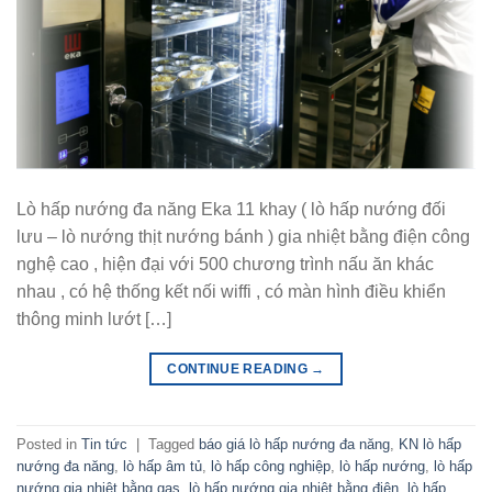
Lò hấp nướng đa năng Eka 11 khay ( lò hấp nướng đối
lưu – lò nướng thịt nướng bánh ) gia nhiệt bằng điện công
nghệ cao , hiện đại với 500 chương trình nấu ăn khác
nhau , có hệ thống kết nối wiffi , có màn hình điều khiển
thông minh lướt […]
CONTINUE READING
→
Posted in
Tin tức
|
Tagged
báo giá lò hấp nướng đa năng
,
KN lò hấp
nướng đa năng
,
lò hấp âm tủ
,
lò hấp công nghiệp
,
lò hấp nướng
,
lò hấp
nướng gia nhiệt bằng gas
,
lò hấp nướng gia nhiệt bằng điện
,
lò hấp