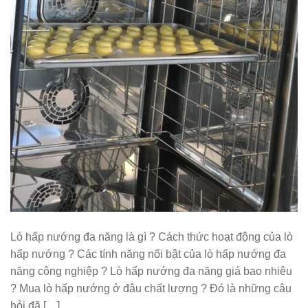
Lò hấp nướng đa năng là gì ? Cách thức hoạt động của lò
hấp nướng ? Các tính năng nổi bật của lò hấp nướng đa
năng công nghiệp ? Lò hấp nướng đa năng giá bao nhiêu
? Mua lò hấp nướng ở đâu chất lượng ? Đó là những câu
hỏi đã […]