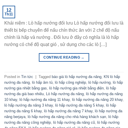
12
Th11
Khái niệm : Lò hấp nướng đối lưu Lò hấp nướng đối lưu là
thiết bị bếp chuyên để nấu chín thức ăn với 2 chế độ nấu
chính là hấp và nướng . Đối lưu ở đây có nghĩa là lò hấp
nướng có chế độ quạt gió , sử dụng cho các lò […]
CONTINUE READING
→
Posted in
Tin tức
|
Tagged
báo giá lò hấp nướng đa năng
,
KN lò hấp
nướng đa năng
,
lò hấp âm tủ
,
lò hấp công nghiệp
,
lò hấp nướng
,
lò hấp
nướng gia nhiệt bằng gas
,
lò hấp nướng gia nhiệt bằng điện
,
lò hấp
nướng đa giá bao nhiêu
,
Lò hấp nướng đa năng
,
lò hấp nướng đa năng
10 khay
,
lò hấp nướng đa năng 11 khay
,
lò hấp nướng đa năng 20 khay
,
lò hấp nướng đa năng 3 khay
,
lò hấp nướng đa năng 5 khay
,
lò hấp
nướng đa năng 6 khay
,
lò hấp nướng đa năng 7 khay
,
lò hấp nướng đa
năng berjaya
,
lò hấp nướng đa năng cho nhà hàng khách sạn
,
lò hấp
nướng đa năng công nghiệp
,
lò hấp nướng đa năng cũ
,
lò hấp nướng