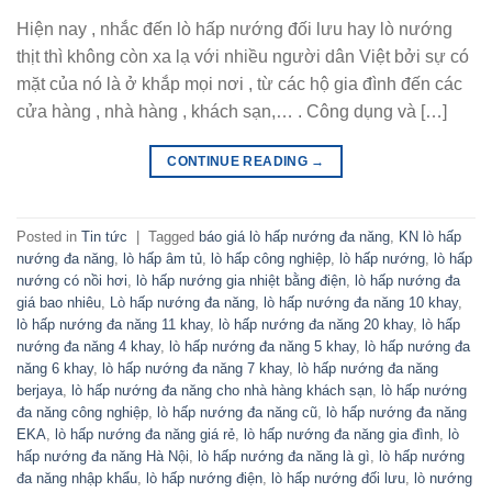
Hiện nay , nhắc đến lò hấp nướng đối lưu hay lò nướng
thịt thì không còn xa lạ với nhiều người dân Việt bởi sự có
mặt của nó là ở khắp mọi nơi , từ các hộ gia đình đến các
cửa hàng , nhà hàng , khách sạn,… . Công dụng và […]
CONTINUE READING
→
Posted in
Tin tức
|
Tagged
báo giá lò hấp nướng đa năng
,
KN lò hấp
nướng đa năng
,
lò hấp âm tủ
,
lò hấp công nghiệp
,
lò hấp nướng
,
lò hấp
nướng có nồi hơi
,
lò hấp nướng gia nhiệt bằng điện
,
lò hấp nướng đa
giá bao nhiêu
,
Lò hấp nướng đa năng
,
lò hấp nướng đa năng 10 khay
,
lò hấp nướng đa năng 11 khay
,
lò hấp nướng đa năng 20 khay
,
lò hấp
nướng đa năng 4 khay
,
lò hấp nướng đa năng 5 khay
,
lò hấp nướng đa
năng 6 khay
,
lò hấp nướng đa năng 7 khay
,
lò hấp nướng đa năng
berjaya
,
lò hấp nướng đa năng cho nhà hàng khách sạn
,
lò hấp nướng
đa năng công nghiệp
,
lò hấp nướng đa năng cũ
,
lò hấp nướng đa năng
EKA
,
lò hấp nướng đa năng giá rẻ
,
lò hấp nướng đa năng gia đình
,
lò
hấp nướng đa năng Hà Nội
,
lò hấp nướng đa năng là gì
,
lò hấp nướng
đa năng nhập khẩu
,
lò hấp nướng điện
,
lò hấp nướng đối lưu
,
lò nướng