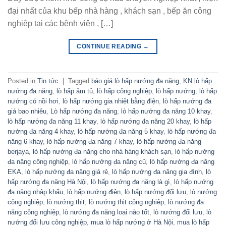
đại nhất của khu bếp nhà hàng , khách sạn , bếp ăn công
nghiệp tại các bệnh viện , […]
CONTINUE READING
→
Posted in
Tin tức
|
Tagged
báo giá lò hấp nướng đa năng
,
KN lò hấp
nướng đa năng
,
lò hấp âm tủ
,
lò hấp công nghiệp
,
lò hấp nướng
,
lò hấp
nướng có nồi hơi
,
lò hấp nướng gia nhiệt bằng điện
,
lò hấp nướng đa
giá bao nhiêu
,
Lò hấp nướng đa năng
,
lò hấp nướng đa năng 10 khay
,
lò hấp nướng đa năng 11 khay
,
lò hấp nướng đa năng 20 khay
,
lò hấp
nướng đa năng 4 khay
,
lò hấp nướng đa năng 5 khay
,
lò hấp nướng đa
năng 6 khay
,
lò hấp nướng đa năng 7 khay
,
lò hấp nướng đa năng
berjaya
,
lò hấp nướng đa năng cho nhà hàng khách sạn
,
lò hấp nướng
đa năng công nghiệp
,
lò hấp nướng đa năng cũ
,
lò hấp nướng đa năng
EKA
,
lò hấp nướng đa năng giá rẻ
,
lò hấp nướng đa năng gia đình
,
lò
hấp nướng đa năng Hà Nội
,
lò hấp nướng đa năng là gì
,
lò hấp nướng
đa năng nhập khẩu
,
lò hấp nướng điện
,
lò hấp nướng đối lưu
,
lò nướng
công nghiệp
,
lò nướng thịt
,
lò nướng thịt công nghiệp
,
lò nướng đa
năng công nghiệp
,
lò nướng đa năng loại nào tốt
,
lò nướng đối lưu
,
lò
nướng đối lưu công nghiệp
,
mua lò hấp nướng ở Hà Nội
,
mua lò hấp