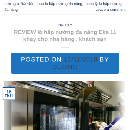
nướng ở Sài Gòn
,
mua lò hấp nướng đa năng
,
thanh lý lò hấp nướng
đa năng
Leave a comment
TIN TỨC
REVIEW lò hấp nướng đa năng Eka 11
khay cho nhà hàng , khách sạn
POSTED ON
16/11/2018
BY
DUONG
16
Th11