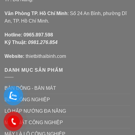
Văn Phòng TP. Hồ Chí Minh
: Số 24 An Bình, phường Dĩ
An, TP. Hồ Chí Minh.
Hotline:
0965.897.598
Kỹ Thuật:
0981.276.854
Website:
thietbithaibinh.com
DANH MỤC SẢN PHẨM
BÀN ĐÔNG - BÀN MÁT
BẾP CÔNG NGHIỆP
LÒ HẤP NƯỚNG ĐA NĂNG
MÁY GIẶT CÔNG NGHIỆP
MÁY LÀ LÔ CÔNG NGHIỆP