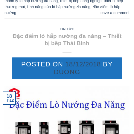
thanh lý lò hấp nướng đa năng
,
thiết bị bếp công nghiệp
,
thiết bị bếp
thương mại
,
tính năng của lò hấp nướng đa năng
,
đặc điểm lò hấp
nướng
Leave a comment
TIN TỨC
Đặc điểm lò hấp nướng đa năng – Thiết
bị bếp Thái Bình
POSTED ON
18/12/2018
BY
DUONG
18
Th12