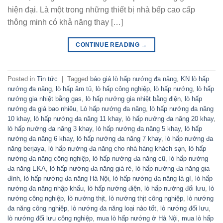
hiện đại. Là một trong những thiết bị nhà bếp cao cấp
thông minh có khả năng thay […]
CONTINUE READING
→
Posted in
Tin tức
|
Tagged
báo giá lò hấp nướng đa năng
,
KN lò hấp
nướng đa năng
,
lò hấp âm tủ
,
lò hấp công nghiệp
,
lò hấp nướng
,
lò hấp
nướng gia nhiệt bằng gas
,
lò hấp nướng gia nhiệt bằng điện
,
lò hấp
nướng đa giá bao nhiêu
,
Lò hấp nướng đa năng
,
lò hấp nướng đa năng
10 khay
,
lò hấp nướng đa năng 11 khay
,
lò hấp nướng đa năng 20 khay
,
lò hấp nướng đa năng 3 khay
,
lò hấp nướng đa năng 5 khay
,
lò hấp
nướng đa năng 6 khay
,
lò hấp nướng đa năng 7 khay
,
lò hấp nướng đa
năng berjaya
,
lò hấp nướng đa năng cho nhà hàng khách sạn
,
lò hấp
nướng đa năng công nghiệp
,
lò hấp nướng đa năng cũ
,
lò hấp nướng
đa năng EKA
,
lò hấp nướng đa năng giá rẻ
,
lò hấp nướng đa năng gia
đình
,
lò hấp nướng đa năng Hà Nội
,
lò hấp nướng đa năng là gì
,
lò hấp
nướng đa năng nhập khẩu
,
lò hấp nướng điện
,
lò hấp nướng đối lưu
,
lò
nướng công nghiệp
,
lò nướng thịt
,
lò nướng thịt công nghiệp
,
lò nướng
đa năng công nghiệp
,
lò nướng đa năng loại nào tốt
,
lò nướng đối lưu
,
lò nướng đối lưu công nghiệp
,
mua lò hấp nướng ở Hà Nội
,
mua lò hấp