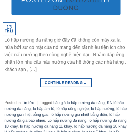
POSTED ON
13/11/2018
BY
DUONG
13
Th11
Lò hấp nướng đa năng giờ đây đã không còn mấy xa lạ
nữa bởi sự có mặt của nó mang đến rất nhiều tiện ích cho
việc nấu nướng theo công nghệ hiện đại . Nhằm đáp ứng
phần lớn nhu cầu nấu nướng của hệ thống các nhà hàng ,
khách sạn , […]
CONTINUE READING
→
Posted in
Tin tức
|
Tagged
báo giá lò hấp nướng đa năng
,
KN lò hấp
nướng đa năng
,
lò hấp âm tủ
,
lò hấp công nghiệp
,
lò hấp nướng
,
lò hấp
nướng gia nhiệt bằng gas
,
lò hấp nướng gia nhiệt bằng điện
,
lò hấp
nướng đa giá bao nhiêu
,
Lò hấp nướng đa năng
,
lò hấp nướng đa năng
10 khay
,
lò hấp nướng đa năng 11 khay
,
lò hấp nướng đa năng 20 khay
,