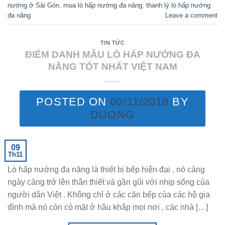
nướng ở Sài Gòn
,
mua lò hấp nướng đa năng
,
thanh lý lò hấp nướng
đa năng
Leave a comment
TIN TỨC
ĐIỂM DANH MẪU LÒ HẤP NƯỚNG ĐA
NĂNG TỐT NHẤT VIỆT NAM
POSTED ON
09/11/2018
BY
DUONG
09
Th11
Lò hấp nướng đa năng là thiết bị bếp hiện đại , nó càng
ngày càng trở lên thân thiết và gần gũi với nhịp sống của
người dân Việt . Không chỉ ở các căn bếp của các hộ gia
đình mà nó còn có mặt ở hầu khắp mọi nơi , các nhà […]