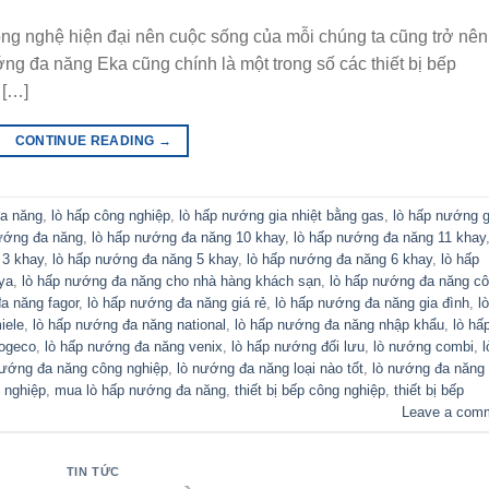
công nghệ hiện đại nên cuộc sống của mỗi chúng ta cũng trở nên
ng đa năng Eka cũng chính là một trong số các thiết bị bếp
 […]
CONTINUE READING
→
đa năng
,
lò hấp công nghiệp
,
lò hấp nướng gia nhiệt bằng gas
,
lò hấp nướng g
ướng đa năng
,
lò hấp nướng đa năng 10 khay
,
lò hấp nướng đa năng 11 khay
 3 khay
,
lò hấp nướng đa năng 5 khay
,
lò hấp nướng đa năng 6 khay
,
lò hấp
ya
,
lò hấp nướng đa năng cho nhà hàng khách sạn
,
lò hấp nướng đa năng c
a năng fagor
,
lò hấp nướng đa năng giá rẻ
,
lò hấp nướng đa năng gia đình
,
lò
iele
,
lò hấp nướng đa năng national
,
lò hấp nướng đa năng nhập khẩu
,
lò hấ
sogeco
,
lò hấp nướng đa năng venix
,
lò hấp nướng đối lưu
,
lò nướng combi
,
l
nướng đa năng công nghiệp
,
lò nướng đa năng loại nào tốt
,
lò nướng đa năng
 nghiệp
,
mua lò hấp nướng đa năng
,
thiết bị bếp công nghiệp
,
thiết bị bếp
Leave a com
TIN TỨC