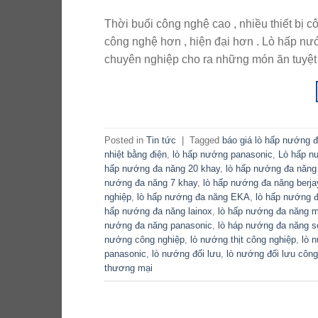
Thời buổi công nghệ cao , nhiều thiết bị 
công nghệ hơn , hiện đại hơn . Lò hấp nướ
chuyên nghiệp cho ra những món ăn tuyệt
Posted in
Tin tức
|
Tagged
báo giá lò hấp nướng 
nhiệt bằng điện
,
lò hấp nướng panasonic
,
Lò hấp n
hấp nướng đa năng 20 khay
,
lò hấp nướng đa năng
nướng đa năng 7 khay
,
lò hấp nướng đa năng berja
nghiệp
,
lò hấp nướng đa năng EKA
,
lò hấp nướng đ
hấp nướng đa năng lainox
,
lò hấp nướng đa năng m
nướng đa năng panasonic
,
lò háp nướng đa năng 
nướng công nghiệp
,
lò nướng thịt công nghiệp
,
lò 
panasonic
,
lò nướng đối lưu
,
lò nướng đối lưu công
thương mại