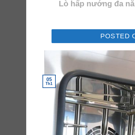
Lò hấp nướng đa năn
POSTED 
05
Th1