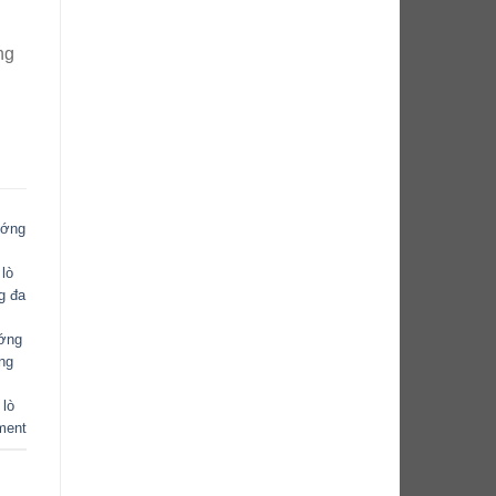
ng
ướng
,
lò
g đa
ướng
ng
 lò
ment