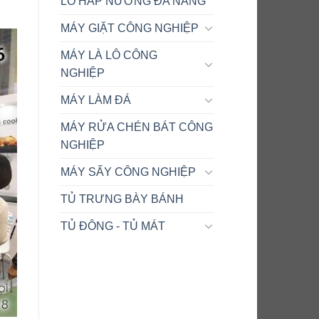
LÒ HẤP NƯỚNG ĐA NĂNG
MÁY GIẶT CÔNG NGHIỆP
MÁY LÀ LÔ CÔNG
NGHIỆP
MÁY LÀM ĐÁ
MÁY RỬA CHÉN BÁT CÔNG
NGHIỆP
MÁY SẤY CÔNG NGHIỆP
TỦ TRƯNG BÀY BÁNH
TỦ ĐÔNG - TỦ MÁT