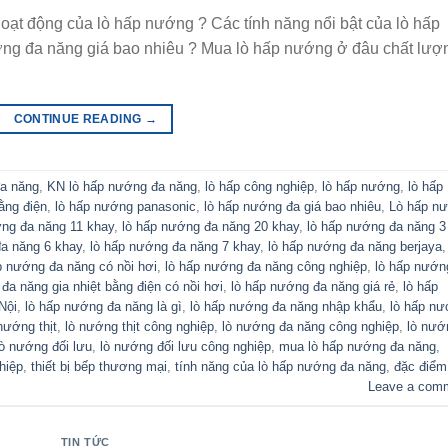
oạt động của lò hấp nướng ? Các tính năng nổi bật của lò hấp
ng đa năng giá bao nhiêu ? Mua lò hấp nướng ở đâu chất lượ
CONTINUE READING
→
đa năng
,
KN lò hấp nướng đa năng
,
lò hấp công nghiệp
,
lò hấp nướng
,
lò hấp
ằng điện
,
lò hấp nướng panasonic
,
lò hấp nướng đa giá bao nhiêu
,
Lò hấp n
ớng đa năng 11 khay
,
lò hấp nướng đa năng 20 khay
,
lò hấp nướng đa năng 3
đa năng 6 khay
,
lò hấp nướng đa năng 7 khay
,
lò hấp nướng đa năng berjaya
p nướng đa năng có nồi hơi
,
lò hấp nướng đa năng công nghiệp
,
lò hấp nướn
đa năng gia nhiệt bằng điện có nồi hơi
,
lò hấp nướng đa năng giá rẻ
,
lò hấp
Nội
,
lò hấp nướng đa năng là gì
,
lò hấp nướng đa năng nhập khẩu
,
lò hấp n
nướng thịt
,
lò nướng thịt công nghiệp
,
lò nướng đa năng công nghiệp
,
lò nướ
lò nướng đối lưu
,
lò nướng đối lưu công nghiệp
,
mua lò hấp nướng đa năng
,
hiệp
,
thiết bị bếp thương mại
,
tính năng của lò hấp nướng đa năng
,
đặc điểm
Leave a com
TIN TỨC