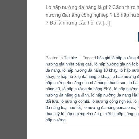
Lò hấp nướng đa năng là gì ? Cách thức h
nướng đa năng công nghiệp ? Lò hấp nướ
? Đó là những câu hỏi đã […]
Posted in
Tin tức
|
Tagged
báo giá lò hấp nướng 
nướng gia nhiệt bằng gas
,
lò hấp nướng gia nhiệt b
đa năng
,
lò hấp nướng đa năng 10 khay
,
lò hấp nư
khay
,
lò hấp nướng đa năng 5 khay
,
lò hấp nướng 
hấp nướng đa năng cho nhà hàng khách sạn
,
lò hấ
năng cũ
,
lò hấp nướng đa năng EKA
,
lò hấp nướng 
nướng đa năng gia đình
,
lò hấp nướng đa năng Hà 
đối lưu
,
lò nướng combi
,
lò nướng công nghiệp
,
lò 
đa năng loại nào tốt
,
lò nướng đa năng panasonic
,
thanh lý lò hấp nướng đa năng
,
thiết bị bếp công ng
hấp nướng