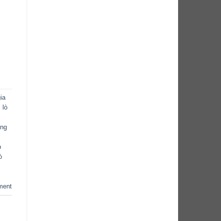
ia
,
lò
ông
p
ò
ment