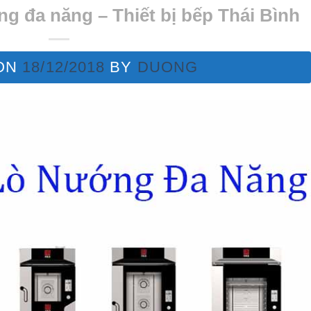
g đa năng – Thiết bị bếp Thái Bình
ON
18/12/2018
BY
DUONG