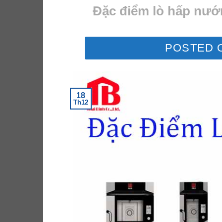
Đặc điểm lò hấp nướn
POSTED 
18
Th12