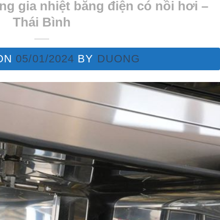
g gia nhiệt bằng điện có nồi hơi –
Thái Bình
ON
05/01/2024
BY
DUONG