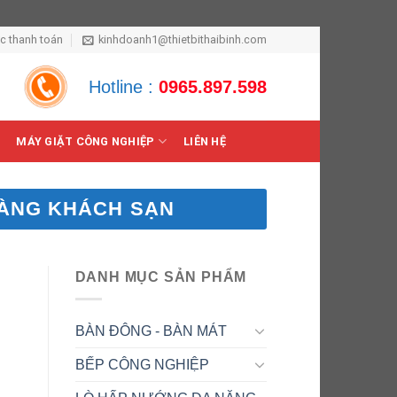
ức thanh toán
kinhdoanh1@thietbithaibinh.com
Hotline :
0965.897.598
MÁY GIẶT CÔNG NGHIỆP
LIÊN HỆ
HÀNG KHÁCH SẠN
DANH MỤC SẢN PHẨM
BÀN ĐÔNG - BÀN MÁT
BẾP CÔNG NGHIỆP