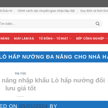
h/bảo trì
Chính sách vận chuyển/giao nhận/lắp đặt
Quy định và hình th
m
ếm:
 NĂNG
MÁY LÀM ĐÁ
TỦ ĐÔNG – TỦ MÁT
BẾP CÔNG NGHIỆP
LÒ HẤP NƯỚNG ĐA NĂNG CHO NHÀ 
TIN TỨC
 năng nhập khẩu Lò hấp nướng đối
lưu giá tốt
ED ON
05/01/2024
BY