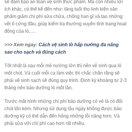
sẽ đảm bảo an toàn vệ sinh thực phẩm. Mà còn nhiều lợi
ích khác, có thể kể đến như: tăng tuổi thọ linh kiện sản
phẩm giảm chi phí sửa chữa, chống han gỉ và tạo những
vệt ố cứng đầu, giúp kiểm tra thường xuyên tình trạng hoạt
động của lò,….
>>> Xem ngay:
Cách vệ sinh lò hấp nướng đa năng
sao cho sạch và đúng cách
Tốt nhất là sau mỗi mẻ nướng lớn thì nên vệ sinh qua lò
một chút. Và cuối mỗi ca làm việc thì chắc chắn rằng sẽ
phải vệ sinh sạch sẽ đùng quy trình. Định kỳ khoảng tư 2-3
tháng nên bảo dưỡng lò một lần.
Trước mắt hình những chi phí bảo dưỡng có vẻ là có đôi
chút tốn kém. Nhưng sử dụng lâu ngày không được bảo
dưỡng kỹ có thể dẫn đến hỏng những lỗi nặng hơn. Và
phải sửa với chí phí cao hơn rất nhiều.