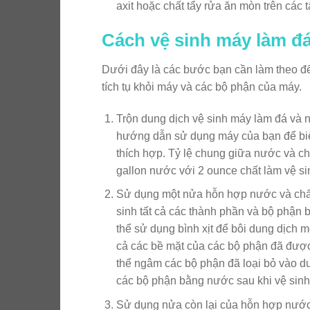
axit hoặc chất tẩy rửa ăn mòn trên các 
Cách vệ sinh máy làm đ
Dưới đây là các bước bạn cần làm theo để
tích tụ khỏi máy và các bộ phận của máy.
Trộn dung dịch vệ sinh máy làm đá và
hướng dẫn sử dụng máy của bạn để biế
thích hợp. Tỷ lệ chung giữa nước và ch
gallon nước với 2 ounce chất làm vệ si
Sử dụng một nửa hỗn hợp nước và chất
sinh tất cả các thành phần và bộ phận 
thể sử dụng bình xịt để bôi dung dịch mộ
cả các bề mặt của các bộ phận đã được
thể ngâm các bộ phận đã loại bỏ vào d
các bộ phận bằng nước sau khi vệ sinh
Sử dụng nửa còn lại của hỗn hợp nước