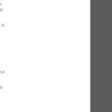
hu
ết
 bị
oạt
ng
,