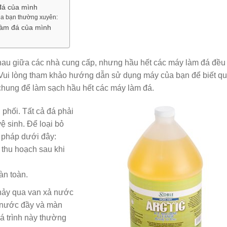
 đá của mình
ủa bạn thường xuyên:
làm đá của mình
nhau giữa các nhà cung cấp, nhưng hầu hết các máy làm đá đều
ự. Vui lòng tham khảo hướng dẫn sử dụng máy của bạn để biết q
chung để làm sạch hầu hết các máy làm đá.
 phối. Tất cả đá phải
ệ sinh. Để loại bỏ
 pháp dưới đây:
 thu hoạch sau khi
àn toàn.
chảy qua van xả nước
 nước đầy và màn
uá trình này thường