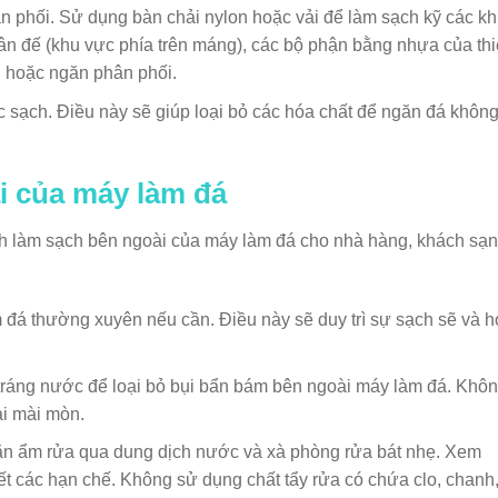
 phối. Sử dụng bàn chải nylon hoặc vải để làm sạch kỹ các k
ân đế (khu vực phía trên máng), các bộ phận bằng nhựa của thi
ng hoặc ngăn phân phối.
 sạch. Điều này sẽ giúp loại bỏ các hóa chất để ngăn đá không
i của máy làm đá
h làm sạch bên ngoài của máy làm đá cho nhà hàng, khách sạn
á thường xuyên nếu cần. Điều này sẽ duy trì sự sạch sẽ và h
tráng nước để loại bỏ bụi bẩn bám bên ngoài máy làm đá. Khô
ải mài mòn.
n ẩm rửa qua dung dịch nước và xà phòng rửa bát nhẹ. Xem
 các hạn chế. Không sử dụng chất tẩy rửa có chứa clo, chanh