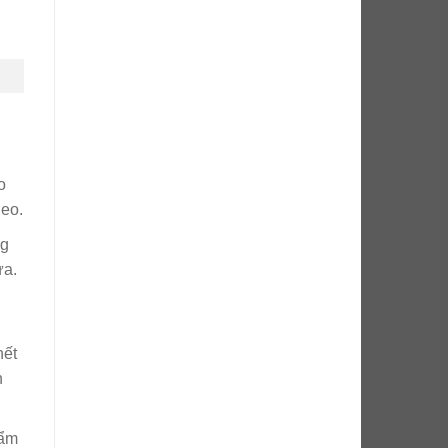
o
heo.
ng
ửa.
hết
n
hẩm