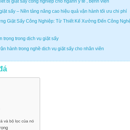
t bị giặt sấy công nghiệp cho ngành y tế , bệnh viện
giặt sấy – Nền tảng nâng cao hiệu quả vận hành tối ưu chi phí
ng Giặt Sấy Công Nghiệp: Từ Thiết Kế Xưởng Đến Công Ngh
 trọng trong dịch vụ giặt sấy
ận hành trong nghề dịch vụ giặt sấy cho nhân viên
đá
á
 và bộ lọc của nó
trọng