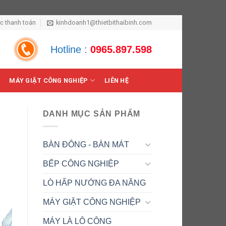
ức thanh toán
kinhdoanh1@thietbithaibinh.com
Hotline :
0965.897.598
MÁY GIẶT CÔNG NGHIỆP
LIÊN HỆ
DANH MỤC SẢN PHẨM
BÀN ĐÔNG - BÀN MÁT
BẾP CÔNG NGHIỆP
LÒ HẤP NƯỚNG ĐA NĂNG
MÁY GIẶT CÔNG NGHIỆP
MÁY LÀ LÔ CÔNG