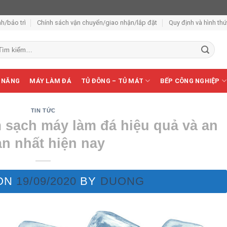
h/bảo trì
Chính sách vận chuyển/giao nhận/lắp đặt
Quy định và hình th
m
ếm:
 NĂNG
MÁY LÀM ĐÁ
TỦ ĐÔNG – TỦ MÁT
BẾP CÔNG NGHIỆP
TIN TỨC
m sạch máy làm đá hiệu quả và an
àn nhất hiện nay
ON
19/09/2020
BY
DUONG