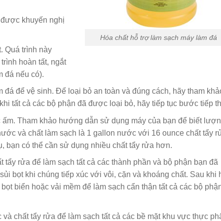
 được khuyến nghị
Hóa chất hỗ trợ làm sạch máy làm đá
. Quá trình này
trình hoàn tất, ngắt
 đá nếu có).
 đá để vệ sinh. Để loại bỏ an toàn và đúng cách, hãy tham khả
 tất cả các bộ phận đã được loại bỏ, hãy tiếp tục bước tiếp t
 ấm. Tham khảo hướng dẫn sử dụng máy của bạn để biết lượ
nước và chất làm sạch là 1 gallon nước với 16 ounce chất tẩy r
ụ, bạn có thể cần sử dụng nhiều chất tẩy rửa hơn.
tẩy rửa để làm sạch tất cả các thành phần và bộ phận bạn đã
sủi bọt khi chúng tiếp xúc với vôi, cặn và khoáng chất. Sau khi 
 bọt biển hoặc vải mềm để làm sạch cẩn thận tất cả các bộ phậ
và chất tẩy rửa để làm sạch tất cả các bề mặt khu vực thực p