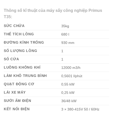
Thông số kĩ thuật của máy sấy công nghiệp Primus
T35:
SỨC CHỨA
35kg
THỂ TÍCH LỒNG
680 l
ĐƯỜNG KÍNH TRỐNG
930 mm
SỐ LƯỢNG LỒNG
1
SỐ CỬA
1
LUỒNG KHÔNG KHÍ
12000 m3/h
LÀM KHÔ TRUNG BÌNH
0,5601 l/phút
QUẠT ĐỘNG CƠ
0,55 kW
LÁI XE MÁY
0,25 kW
SƯỞI ẤM ĐIỆN
36/48 kW
KẾT NỐI ĐIỆN
3 × 380-415V 50 / 60Hz