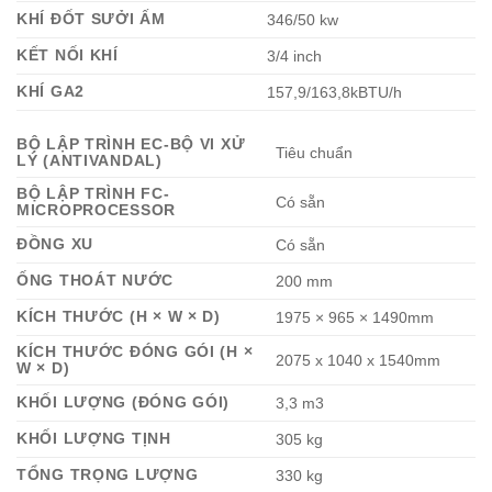
KHÍ ĐỐT SƯỞI ẤM
346/50 kw
KẾT NỐI KHÍ
3/4 inch
KHÍ GA2
157,9/163,8kBTU/h
BỘ LẬP TRÌNH EC-BỘ VI XỬ
Tiêu chuẩn
LÝ (ANTIVANDAL)
BỘ LẬP TRÌNH FC-
Có sẵn
MICROPROCESSOR
ĐỒNG XU
Có sẵn
ỐNG THOÁT NƯỚC
200 mm
KÍCH THƯỚC (H × W × D)
1975 × 965 × 1490mm
KÍCH THƯỚC ĐÓNG GÓI (H ×
2075 x 1040 x 1540mm
W × D)
KHỐI LƯỢNG (ĐÓNG GÓI)
3,3 m3
KHỐI LƯỢNG TỊNH
305 kg
TỔNG TRỌNG LƯỢNG
330 kg